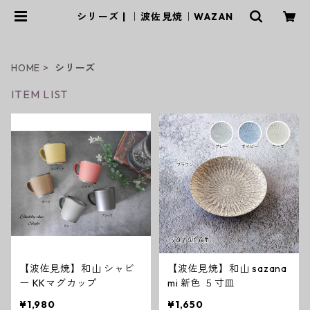
シリーズ | ｜波佐見焼｜WAZAN
HOME
シリーズ
ITEM LIST
【波佐見焼】和山 シャビ
【波佐見焼】和山 sazana
ー KKマグカップ
mi 新色 ５寸皿
¥1,980
¥1,650