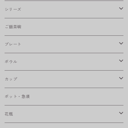
シリーズ
shabby chic style
ご飯茶碗
フラワーパレード
プレート
八角シリーズ
楕円皿
ボウル
RONDE
丸皿
大鉢
カップ
ベベルボウル
長皿
中鉢
カップ
ポット・急須
プリーツ
角皿
小鉢
マグカップ
花瓶