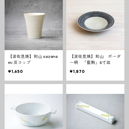
【波佐見焼】和山 sazana
【波佐見焼】和山 ボーダ
mi 反コップ
ー柄 「藍駒」6寸皿
¥1,650
¥1,870