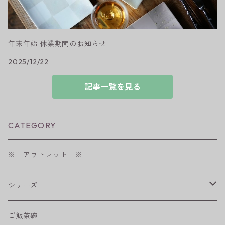
年末年始 休業期間のお知らせ
2025/12/22
記事一覧を見る
CATEGORY
※ アウトレット ※
シリーズ
shabby chic style
ご飯茶碗