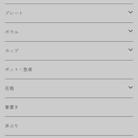
フラワーパレード
プレート
八角シリーズ
楕円皿
ボウル
RONDE
丸皿
大鉢
カップ
ベベルボウル
長皿
中鉢
カップ
ポット・急須
プリーツ
角皿
小鉢
マグカップ
花瓶
取皿
藍駒
カレー＆パスタ皿
フリーカップ
水差し
箸置き
盛皿
ワビカップ
そば猪口
丼ぶり