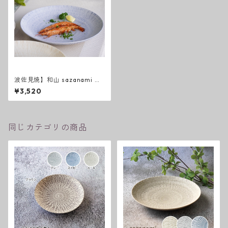
波佐見焼】和山 sazanami ７
寸皿
¥3,520
同じカテゴリの商品