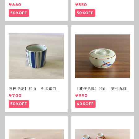
黒錆 3種(アウトレット）
茶碗 赤
¥660
¥550
50%OFF
50%OFF
波佐見焼】和山 そば猪口
【波佐見焼】和山 蓋付丸鉢
（十草）
(唐辛子)
¥700
¥990
50%OFF
40%OFF