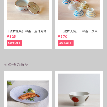
【波佐見焼】和山 蓋付丸鉢
【波佐見焼】 和山 広東
(花絵)
碗 二色ボーダー 全6パター
¥825
¥770
ン
50%OFF
30%OFF
その他の商品