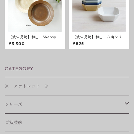
【波佐見焼】和山 Shabby c
【波佐見焼】和山 八角シリ
hic style カレー皿
ーズ S 小付け
¥3,300
¥825
CATEGORY
※ アウトレット ※
シリーズ
shabby chic style
ご飯茶碗