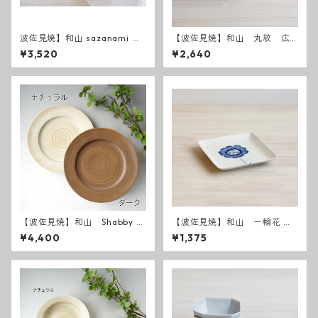
波佐見焼】和山 sazanami ７
【波佐見焼】和山 丸紋 広
寸皿
東丼 小 - 赤 -
¥3,520
¥2,640
【波佐見焼】和山 Shabby c
【波佐見焼】和山 一輪花 W
hic style 25プレート
プレート角皿 - 小 -
¥4,400
¥1,375