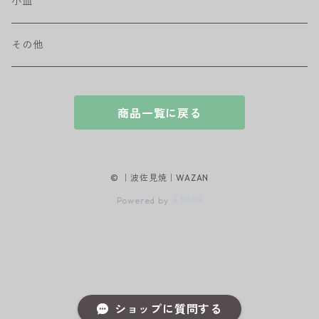
ハンディ小皿
小皿
和ミモザ
その他
sazanami
商品一覧に戻る
© ｜波佐見焼｜WAZAN
Powered by
ショップに質問する