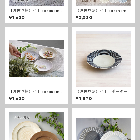
【波佐見焼】和山 sazanami
【波佐見焼】和山 sazanami
新色 ５寸皿
新色 ７寸皿
¥1,650
¥3,520
【波佐見焼】和山 sazanami
【波佐見焼】和山 ボーダー
５寸皿
柄 「藍駒」6寸皿
¥1,650
¥1,870