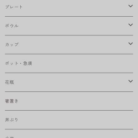
フラワーパレード
プレート
八角シリーズ
楕円皿
ボウル
RONDE
丸皿
大鉢
カップ
ベベルボウル
長皿
中鉢
カップ
ポット・急須
プリーツ
角皿
小鉢
マグカップ
花瓶
取皿
藍駒
カレー＆パスタ皿
フリーカップ
水差し
箸置き
盛皿
ワビカップ
そば猪口
丼ぶり