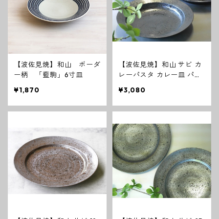
【波佐見焼】和山 ボーダ
【波佐見焼】和山 サビ カ
ー柄 「藍駒」6寸皿
レーパスタ カレー皿 パス
タ皿 和モダン シンプル シ
¥1,870
¥3,080
ック おしゃれ