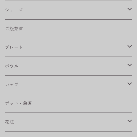
シリーズ
shabby chic style
ご飯茶碗
フラワーパレード
プレート
八角シリーズ
楕円皿
ボウル
RONDE
丸皿
大鉢
カップ
ベベルボウル
長皿
中鉢
カップ
ポット・急須
プリーツ
角皿
小鉢
マグカップ
花瓶