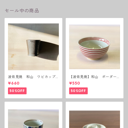
セール中の商品
波佐見焼 和山 ワビカップ
【波佐見焼】和山 ボーダー
黒錆 3種(アウトレット）
茶碗 赤
¥660
¥550
50%OFF
50%OFF