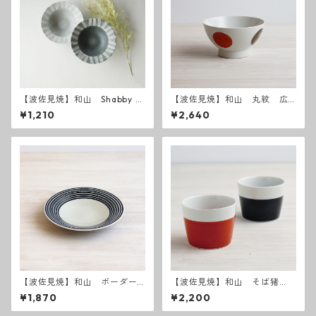
【波佐見焼】和山 Shabby c
【波佐見焼】和山 丸紋 広
hic style ボウルS ( ダークグ
東丼 小 - 赤 -
¥1,210
¥2,640
レー ／ ライトグレー ）
【波佐見焼】和山 ボーダー
【波佐見焼】和山 そば猪
柄 「藍駒」6寸皿
口 半青・半赤2個セット
¥1,870
¥2,200