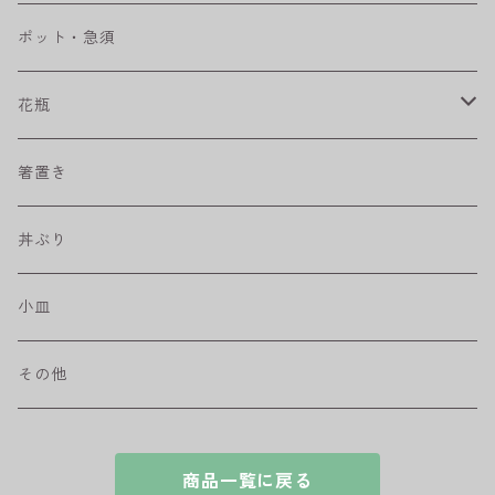
ベベルボウル
長皿
中鉢
カップ
ポット・急須
プリーツ
角皿
小鉢
マグカップ
花瓶
取皿
藍駒
カレー＆パスタ皿
フリーカップ
水差し
箸置き
盛皿
ワビカップ
そば猪口
丼ぶり
ハンディ小皿
小皿
和ミモザ
その他
sazanami
商品一覧に戻る