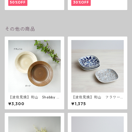
50%OFF
30%OFF
その他の商品
【波佐見焼】和山 Shabby c
【波佐見焼】和山 フラワー
hic style カレー皿
パレード取皿
¥3,300
¥1,375