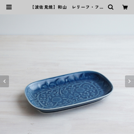
【波佐見焼】和山 レリーフ・フラ
ワーパレード長皿 うす瑠璃 | ｜波
佐見焼｜WAZAN