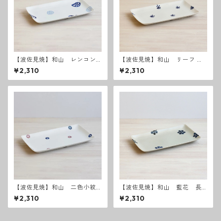
【波佐見焼】和山 レンコン
【波佐見焼】和山 リーフ W
Wプレート 長角皿
プレート長角皿
¥2,310
¥2,310
【波佐見焼】和山 二色小紋
【波佐見焼】和山 藍花 長
W長皿
皿
¥2,310
¥2,310