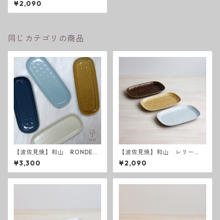
¥2,090
うす瑠璃
同じカテゴリの商品
【波佐見焼】和山 RONDE
【波佐見焼】和山 レリー
長皿
フ・フラワーパレード 長皿
¥3,300
¥2,090