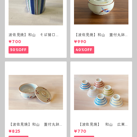
波佐見焼】和山 そば猪口
【波佐見焼】和山 蓋付丸鉢
（十草）
(唐辛子)
¥700
¥990
50%OFF
40%OFF
【波佐見焼】和山 蓋付丸鉢
【波佐見焼】 和山 広東
(花絵)
碗 二色ボーダー 全6パター
¥825
¥770
ン