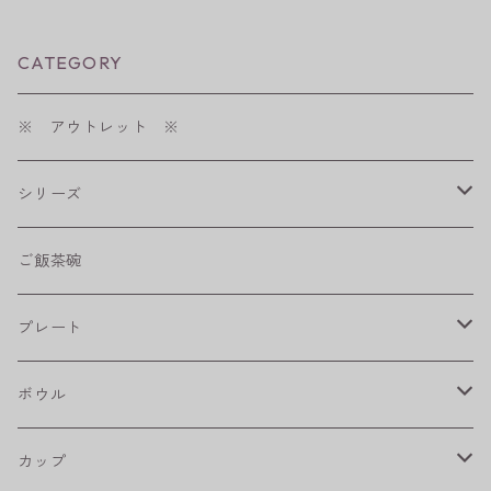
CATEGORY
※ アウトレット ※
シリーズ
shabby chic style
ご飯茶碗
フラワーパレード
プレート
八角シリーズ
楕円皿
ボウル
RONDE
丸皿
大鉢
カップ