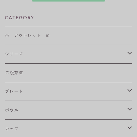
CATEGORY
※ アウトレット ※
シリーズ
shabby chic style
ご飯茶碗
フラワーパレード
プレート
八角シリーズ
楕円皿
ボウル
RONDE
丸皿
大鉢
カップ