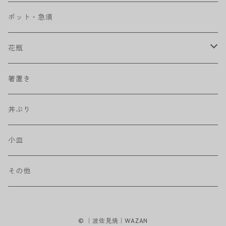
ベベルボウル
長皿
中鉢
カップ
ポット・急須
プリーツ
角皿
小鉢
マグカップ
花瓶
取皿
藍駒
カレー＆パスタ皿
フリーカップ
水差し
箸置き
盛皿
ワビカップ
そば猪口
丼ぶり
ハンディ小皿
小皿
和ミモザ
その他
sazanami
© ｜波佐見焼｜WAZAN