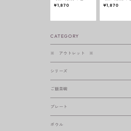
ーダー柄 「藍駒」6
ーダー柄 「藍
¥1,870
¥1,870
寸皿
寸皿
CATEGORY
※ アウトレット ※
シリーズ
shabby chic style
ご飯茶碗
フラワーパレード
プレート
八角シリーズ
楕円皿
ボウル