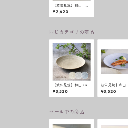
【波佐見焼】和山 レ
ンコン Wプレート
¥2,420
耳付カレーパスタ皿
同じカテゴリの商品
【波佐見焼】和山 saz
波佐見焼】和山 s
anami 新色 ７寸皿
ami ７寸皿
¥3,520
¥3,520
セール中の商品