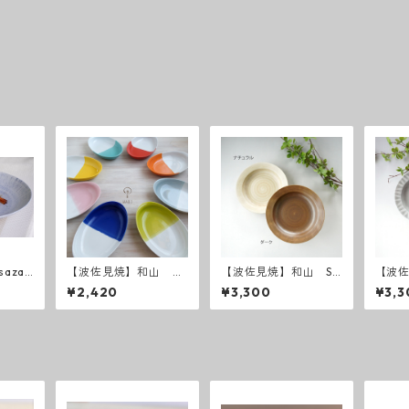
azan
【波佐見焼】和山 カ
【波佐見焼】和山 Sh
【波佐
レー皿 半カラー
abby chic style カレ
abby 
¥2,420
¥3,300
¥3,3
ー皿
ー皿 
／ ラ