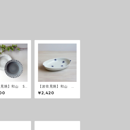
見焼】和山 Sh
【波佐見焼】和山 リ
chic style カレ
ーフ Wプレート 耳
00
¥2,420
( ダークグレー
付カレーパスタ皿
イトグレー ）