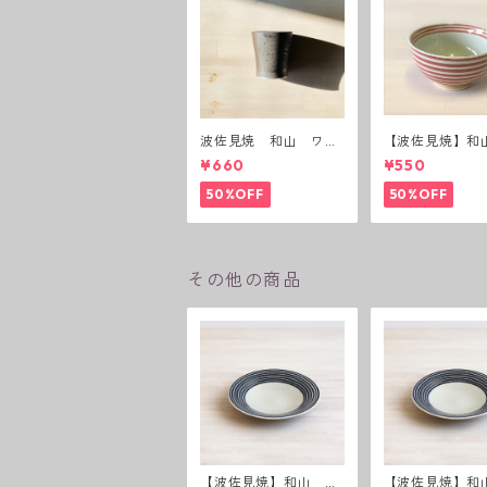
波佐見焼 和山 ワビ
【波佐見焼】和
カップ 黒錆 3種(アウ
ーダー茶碗 赤
¥660
¥550
トレット）
50%OFF
50%OFF
その他の商品
【波佐見焼】和山 ボ
【波佐見焼】和