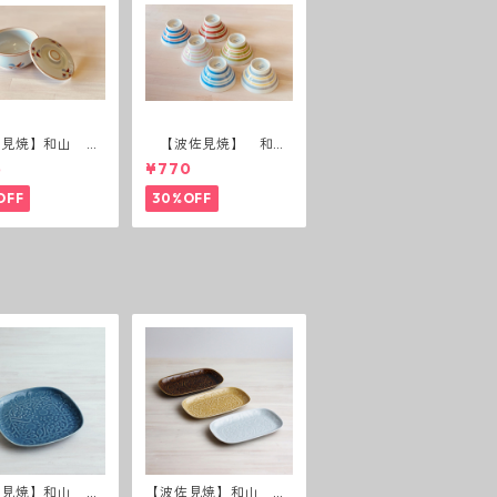
佐見焼】和山 蓋
【波佐見焼】 和
(花絵)
山 広東碗 二色ボー
5
¥770
ダー 全6パターン
OFF
30%OFF
佐見焼】和山 レ
【波佐見焼】和山 レ