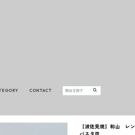
TEGORY
CONTACT
【波佐見焼】和山 レン
パスタ皿