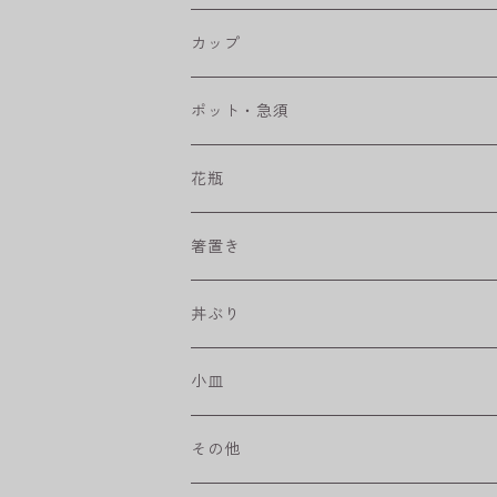
RONDE
丸皿
大鉢
カップ
ベベルボウル
長皿
中鉢
カップ
ポット・急須
プリーツ
角皿
小鉢
マグカップ
花瓶
取皿
藍駒
カレー＆パスタ皿
フリーカップ
水差し
箸置き
盛皿
ワビカップ
そば猪口
丼ぶり
ハンディ小皿
小皿
和ミモザ
その他