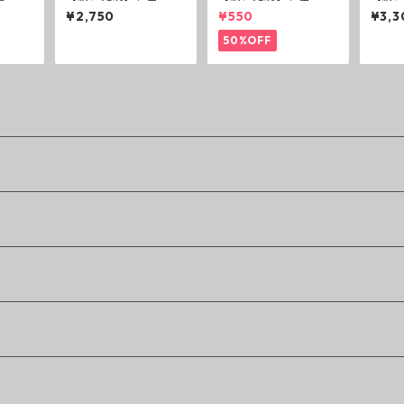
駒」6
ビカップ カラーズレ
ーダー茶碗 赤
リー
¥2,750
¥550
¥3,3
インボー
ード
50%OFF