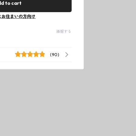
d to cart
にお住まいの方向け
通報する
(90)