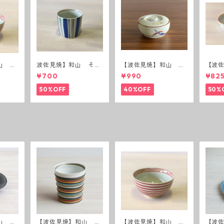
山 ボ
波佐見焼】和山 そば
【波佐見焼】和山 蓋
【波
猪口（十草）
付丸鉢(唐辛子)
付丸鉢
¥700
¥990
¥82
50%OFF
40%OFF
50%
山 ボ
【波佐見焼】和山 ワ
【波佐見焼】和山 ボ
【波