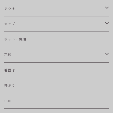
八角シリーズ
楕円皿
ボウル
RONDE
丸皿
大鉢
カップ
ベベルボウル
長皿
中鉢
カップ
ポット・急須
プリーツ
角皿
小鉢
マグカップ
花瓶
取皿
藍駒
カレー＆パスタ皿
フリーカップ
水差し
箸置き
盛皿
ワビカップ
そば猪口
丼ぶり
ハンディ小皿
小皿