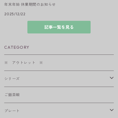
年末年始 休業期間のお知らせ
2025/12/22
記事一覧を見る
CATEGORY
※ アウトレット ※
シリーズ
shabby chic style
ご飯茶碗
フラワーパレード
プレート