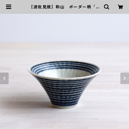
【波佐見焼】和山 ボーダー柄「藍
駒」反り碗小 | ｜波佐見焼｜WAZA
N