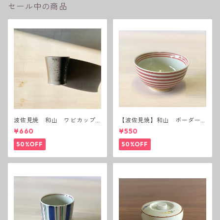
セール中の商品
波佐見焼 和山 ワビカップ
【波佐見焼】和山 ボーダー
黒錆 3種(アウトレット）
茶碗 赤
¥660
¥550
50%OFF
50%OFF