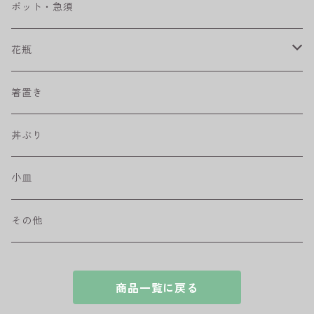
ベベルボウル
長皿
中鉢
カップ
ポット・急須
プリーツ
角皿
小鉢
マグカップ
花瓶
取皿
藍駒
カレー＆パスタ皿
フリーカップ
水差し
箸置き
盛皿
ワビカップ
そば猪口
丼ぶり
ハンディ小皿
小皿
和ミモザ
その他
sazanami
商品一覧に戻る