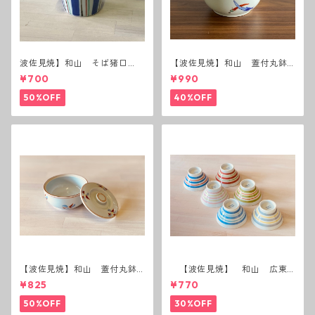
波佐見焼】和山 そば猪口
【波佐見焼】和山 蓋付丸鉢
（十草）
(唐辛子)
¥700
¥990
50%OFF
40%OFF
【波佐見焼】和山 蓋付丸鉢
【波佐見焼】 和山 広東
(花絵)
碗 二色ボーダー 全6パター
¥825
¥770
ン
50%OFF
30%OFF