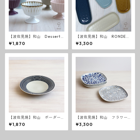
【波佐見焼】和山 Dessert
【波佐見焼】和山 RONDE
Cup デザートカップ
長皿
¥1,870
¥3,300
【波佐見焼】和山 ボーダー
【波佐見焼】和山 フラワー
柄 「藍駒」6寸皿
パレード盛皿
¥1,870
¥3,300