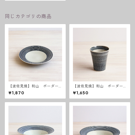
同じカテゴリの商品
【波佐見焼】和山 ボーダー
【波佐見焼】和山 ボーダー
柄 「藍駒」6寸皿
柄「藍駒」カップ
¥1,870
¥1,650