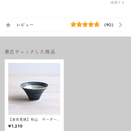
通報する
レビュー
(90)
最近チェックした商品
【波佐見焼】和山 ボーダー
柄「藍駒」反り碗小
¥1,210