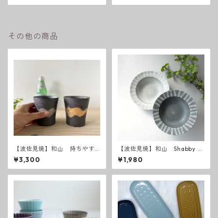
その他の商品
【波佐見焼】和山 持ちやす
【波佐見焼】和山 Shabby c
さ抜群の焼酎カップ 刷
hic style ボウルM ( ダーク
¥3,300
¥1,980
毛 波佐見焼
グレー ／ ライトグレー ）