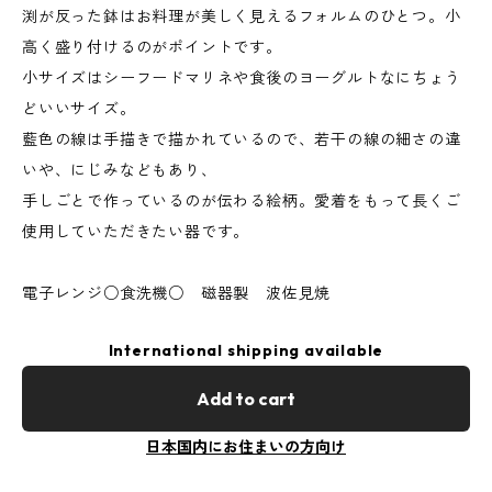
渕が反った鉢はお料理が美しく見えるフォルムのひとつ。小
高く盛り付けるのがポイントです。
小サイズはシーフードマリネや食後のヨーグルトなにちょう
どいいサイズ。
藍色の線は手描きで描かれているので、若干の線の細さの違
いや、にじみなどもあり、
手しごとで作っているのが伝わる絵柄。愛着をもって長くご
使用していただきたい器です。
電子レンジ○食洗機○ 磁器製 波佐見焼
International shipping available
Add to cart
日本国内にお住まいの方向け