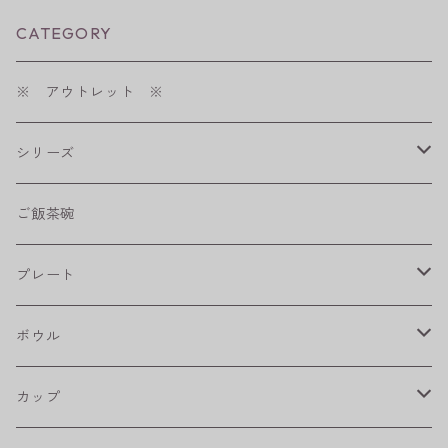
CATEGORY
※ アウトレット ※
シリーズ
shabby chic style
ご飯茶碗
フラワーパレード
プレート
八角シリーズ
楕円皿
ボウル
RONDE
丸皿
大鉢
カップ