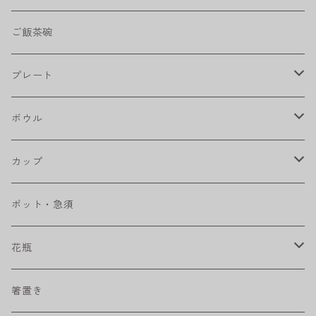
shabby chic style
ご飯茶碗
フラワーパレード
プレート
八角シリーズ
楕円皿
ボウル
RONDE
丸皿
大鉢
カップ
ベベルボウル
長皿
中鉢
カップ
ポット・急須
プリーツ
角皿
小鉢
マグカップ
花瓶
取皿
藍駒
カレー＆パスタ皿
フリーカップ
水差し
箸置き