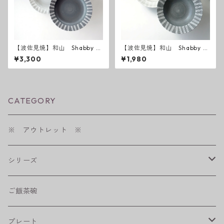
【波佐見焼】和山 Shabby c
【波佐見焼】和山 Shabby c
hic style カレー皿 ( ダーク
hic style ボウルM ( ダーク
¥3,300
¥1,980
グレー ／ ライトグレー ）
グレー ／ ライトグレー ）
CATEGORY
※ アウトレット ※
シリーズ
shabby chic style
ご飯茶碗
フラワーパレード
プレート