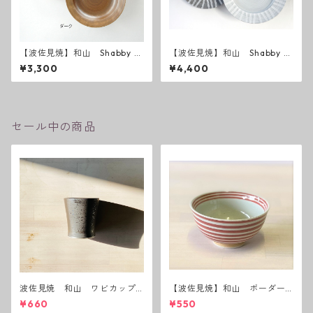
【波佐見焼】和山 Shabby c
【波佐見焼】和山 Shabby c
hic style カレー皿
hic style 25 ( ダークグレー
¥3,300
¥4,400
／ ライトグレー ）
セール中の商品
波佐見焼 和山 ワビカップ
【波佐見焼】和山 ボーダー
黒錆 3種(アウトレット）
茶碗 赤
¥660
¥550