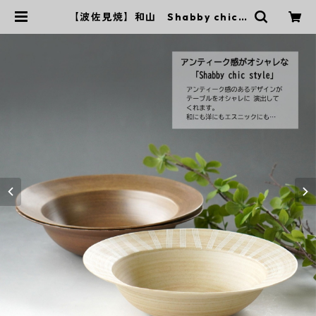
【波佐見焼】和山 Shabby chic s
tyle ボウル大 | ｜波佐見焼｜WAZA
N