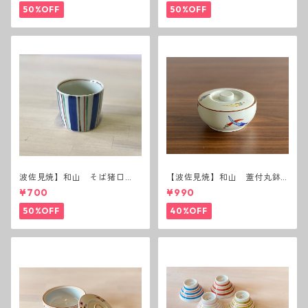
50%OFF
50%OFF
波佐見焼】和山 そば猪口
【波佐見焼】和山 蓋付丸鉢
（十草）
(唐辛子)
¥700
¥990
50%OFF
40%OFF