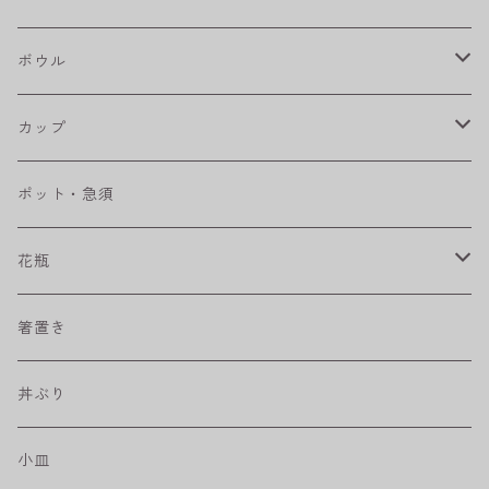
八角シリーズ
楕円皿
ボウル
RONDE
丸皿
大鉢
カップ
ベベルボウル
長皿
中鉢
カップ
ポット・急須
プリーツ
角皿
小鉢
マグカップ
花瓶
取皿
藍駒
カレー＆パスタ皿
フリーカップ
水差し
箸置き
盛皿
ワビカップ
そば猪口
丼ぶり
ハンディ小皿
小皿