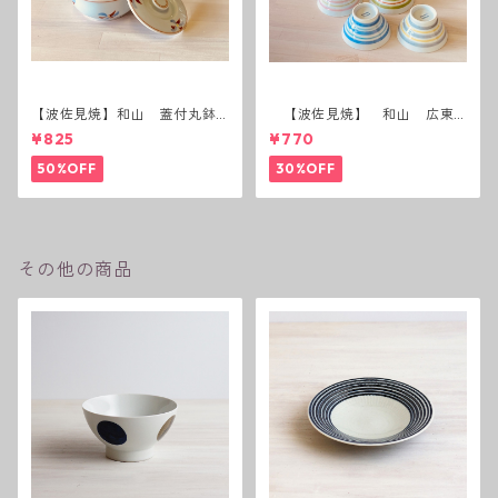
【波佐見焼】和山 蓋付丸鉢
【波佐見焼】 和山 広東
(花絵)
碗 二色ボーダー 全6パター
¥825
¥770
ン
50%OFF
30%OFF
その他の商品