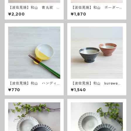
【波佐見焼】和山 青丸紋
【波佐見焼】和山 ボーダー
広東丼 小
柄 「藍駒」6寸皿
¥2,200
¥1,870
【波佐見焼】和山 ハンディ
【波佐見焼】和山 kurawank
小皿 カラー 【全8色】
a碗 藍駒・朱駒
¥770
¥1,540