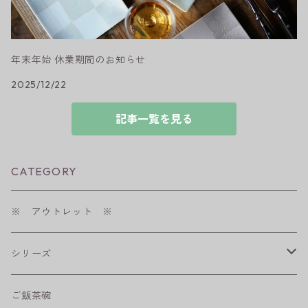
年末年始 休業期間のお知らせ
2025/12/22
記事一覧を見る
CATEGORY
※ アウトレット ※
シリーズ
shabby chic style
ご飯茶碗