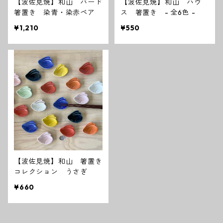
【波佐見焼】和山 バード
【波佐見焼】和山 ハウ
箸置き 染青・染赤ペア
ス 箸置き - 全6色 -
¥1,210
¥550
【波佐見焼】和山 箸置き
コレクション うさぎ
¥660