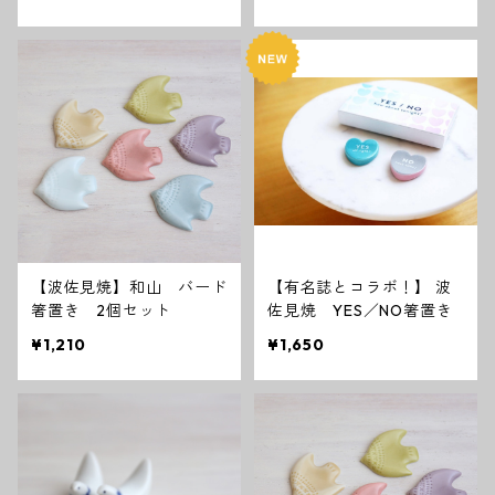
【波佐見焼】和山 バード
【有名誌とコラボ！】 波
箸置き 2個セット
佐見焼 YES／NO箸置き
¥1,210
¥1,650