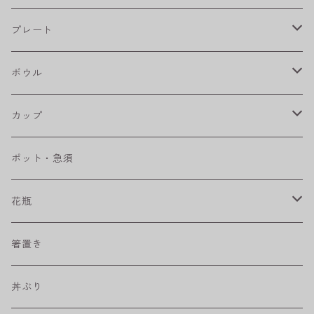
フラワーパレード
プレート
八角シリーズ
楕円皿
ボウル
RONDE
丸皿
大鉢
カップ
ベベルボウル
長皿
中鉢
カップ
ポット・急須
プリーツ
角皿
小鉢
マグカップ
花瓶
取皿
藍駒
カレー＆パスタ皿
フリーカップ
水差し
箸置き
盛皿
ワビカップ
そば猪口
丼ぶり