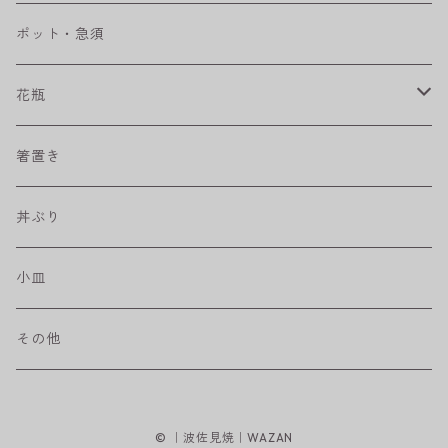
ベベルボウル
長皿
中鉢
カップ
ポット・急須
プリーツ
角皿
小鉢
マグカップ
花瓶
取皿
藍駒
カレー＆パスタ皿
フリーカップ
水差し
箸置き
盛皿
ワビカップ
そば猪口
丼ぶり
ハンディ小皿
小皿
和ミモザ
その他
sazanami
© ｜波佐見焼｜WAZAN