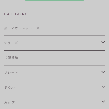
CATEGORY
※ アウトレット ※
シリーズ
shabby chic style
ご飯茶碗
フラワーパレード
プレート
八角シリーズ
楕円皿
ボウル
RONDE
丸皿
大鉢
カップ