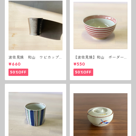
波佐見焼 和山 ワビカップ
【波佐見焼】和山 ボーダー
黒錆 3種(アウトレット）
茶碗 赤
¥660
¥550
50%OFF
50%OFF