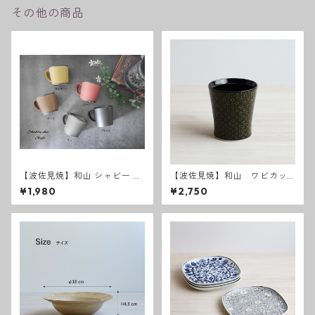
その他の商品
【波佐見焼】和山 シャビー K
【波佐見焼】和山 ワビカッ
Kマグカップ
プ スリム - オリエンタルブ
¥1,980
¥2,750
ラック -