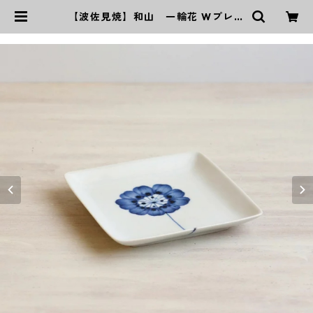
【波佐見焼】和山 一輪花 Wプレー
ト角皿 - 小 - | ｜波佐見焼｜WAZ
AN