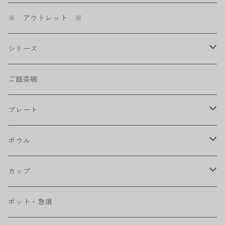
※ アウトレット ※
シリーズ
shabby chic style
ご飯茶碗
フラワーパレード
プレート
八角シリーズ
楕円皿
ボウル
RONDE
丸皿
大鉢
カップ
ベベルボウル
長皿
中鉢
カップ
ポット・急須