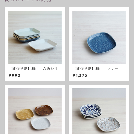
【波佐見焼】和山 八角シリ
【波佐見焼】和山 レリー
ーズ プレートM
フ・フラワーパレード取皿
¥990
¥1,375
うす瑠璃