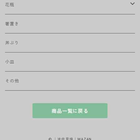
プリーツ
角皿
小鉢
マグカップ
花瓶
取皿
藍駒
カレー＆パスタ皿
フリーカップ
水差し
箸置き
盛皿
ワビカップ
そば猪口
丼ぶり
ハンディ小皿
小皿
和ミモザ
その他
sazanami
商品一覧に戻る
© ｜波佐見焼｜WAZAN