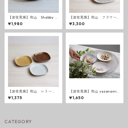
【波佐見焼】和山 Shabby c
【波佐見焼】和山 フラワー
hic style ボウル中
パレード盛皿
¥1,980
¥3,300
【波佐見焼】和山 レリー
【波佐見焼】和山 sazanami
フ・フラワーパレード 取皿
５寸皿
¥1,375
¥1,650
CATEGORY