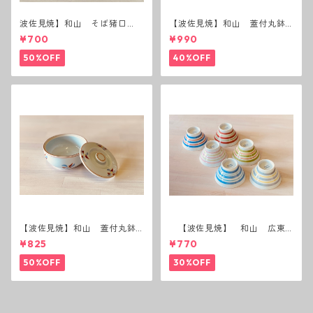
波佐見焼】和山 そば猪口
【波佐見焼】和山 蓋付丸鉢
（十草）
(唐辛子)
¥700
¥990
50%OFF
40%OFF
【波佐見焼】和山 蓋付丸鉢
【波佐見焼】 和山 広東
(花絵)
碗 二色ボーダー 全6パター
¥825
¥770
ン
50%OFF
30%OFF