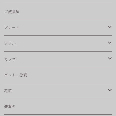
shabby chic style
ご飯茶碗
フラワーパレード
プレート
八角シリーズ
楕円皿
ボウル
RONDE
丸皿
大鉢
カップ
ベベルボウル
長皿
中鉢
カップ
ポット・急須
プリーツ
角皿
小鉢
マグカップ
花瓶
取皿
藍駒
カレー＆パスタ皿
フリーカップ
水差し
箸置き