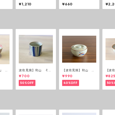
リーカ
角シリーズ フリーカ
角シリーズ プレート
角シ
¥1,210
¥660
¥2,
ップL
SS
L
山 ボ
波佐見焼】和山 そば
【波佐見焼】和山 蓋
【波
猪口（十草）
付丸鉢(唐辛子)
付丸鉢
¥700
¥990
¥82
50%OFF
40%OFF
50%