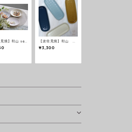
見焼】和山 saz
【波佐見焼】和山 R
i ５寸皿
ONDE 長皿
50
¥3,300