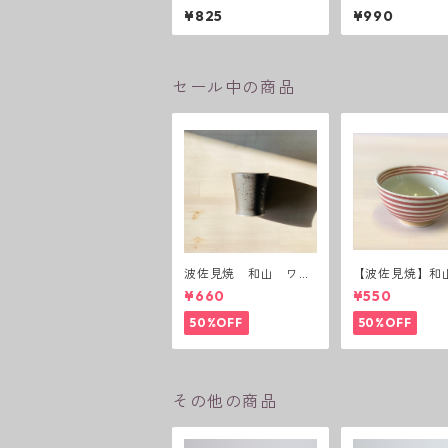
角シリーズ S 小付け
角シリーズ フ
¥825
¥990
ップS
セール中の商品
波佐見焼 和山 ワビ
【波佐見焼】和
カップ 黒錆 3種(アウ
ーダー茶碗 赤
¥660
¥550
トレット）
50%OFF
50%OFF
その他の商品