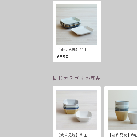
【波佐見焼】和山 八
角シリーズ プレート
¥990
M
同じカテゴリの商品
【波佐見焼】和山 八
【波佐見焼】和