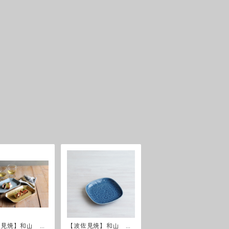
佐見焼】和山 八
【波佐見焼】和山 レ