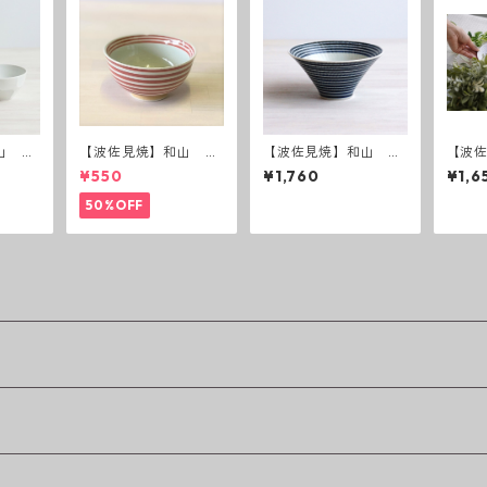
山 ベ
【波佐見焼】和山 ボ
【波佐見焼】和山 ボ
【波佐
ーダー茶碗 赤
ーダー柄「藍駒」反り
anam
¥550
¥1,760
¥1,6
碗中
50%OFF