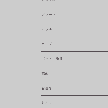
フラワーパレード
プレート
八角シリーズ
楕円皿
ボウル
RONDE
丸皿
大鉢
カップ
ベベルボウル
長皿
中鉢
カップ
ポット・急須
プリーツ
角皿
小鉢
マグカップ
花瓶
取皿
藍駒
カレー＆パスタ皿
フリーカップ
水差し
箸置き
盛皿
ワビカップ
そば猪口
丼ぶり