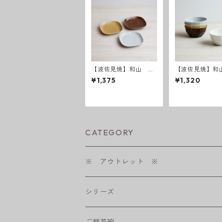
【波佐見焼】和山 レ
【波佐見焼】和
リーフ・フラワーパレ
ベルボウル M
¥1,375
¥1,320
ード 取皿
CATEGORY
※ アウトレット ※
シリーズ
shabby chic style
ご飯茶碗