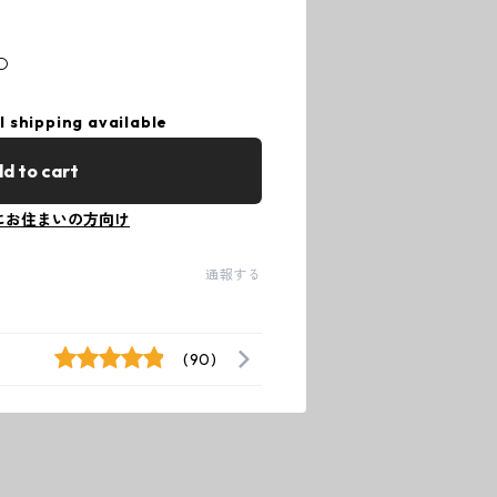
〇
l shipping available
d to cart
にお住まいの方向け
通報する
(90)