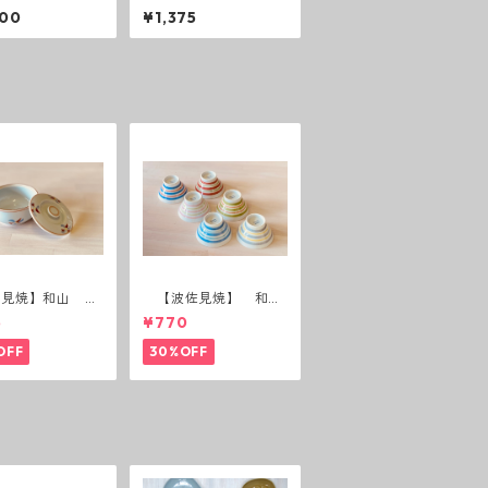
リーズ プレート
リーフ・フラワーパレ
200
¥1,375
ード取皿 うす瑠璃
佐見焼】和山 蓋
【波佐見焼】 和
(花絵)
山 広東碗 二色ボー
5
¥770
ダー 全6パターン
OFF
30%OFF