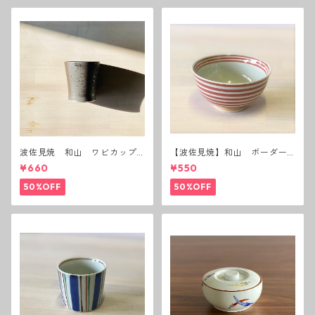
波佐見焼 和山 ワビカップ
【波佐見焼】和山 ボーダー
黒錆 3種(アウトレット）
茶碗 赤
¥660
¥550
50%OFF
50%OFF