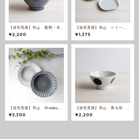
【波佐見焼】和山 藍駒・朱
【波佐見焼】和山 レリー
駒 広東丼 小サイズ
フ・フラワーパレード 取皿
¥2,200
¥1,375
【波佐見焼】和山 Shabby c
【波佐見焼】和山 青丸紋
hic style カレー皿 ( ダーク
広東丼 小
¥3,300
¥2,200
グレー ／ ライトグレー ）