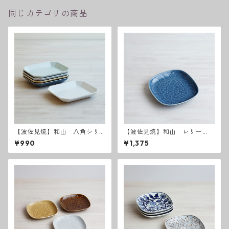
同じカテゴリの商品
【波佐見焼】和山 八角シリ
【波佐見焼】和山 レリー
ーズ プレートM
フ・フラワーパレード取皿
¥990
¥1,375
うす瑠璃