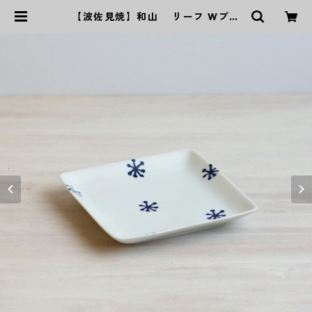
【波佐見焼】和山 リーフ Wプレ
ート角皿 - 小 - | ｜波佐見焼｜WA
ZAN