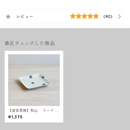
レビュー
(90)
最近チェックした商品
【波佐見焼】和山 リーフ W
プレート角皿 - 小 -
¥1,375