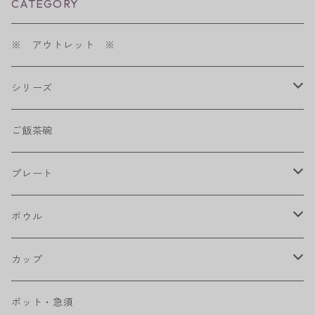
CATEGORY
※ アウトレット ※
シリーズ
shabby chic style
ご飯茶碗
フラワーパレード
プレート
八角シリーズ
楕円皿
ボウル
RONDE
丸皿
大鉢
カップ
ベベルボウル
長皿
中鉢
カップ
ポット・急須