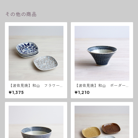
その他の商品
【波佐見焼】和山 フラワー
【波佐見焼】和山 ボーダー
パレード取皿
柄「藍駒」反り碗小
¥1,375
¥1,210