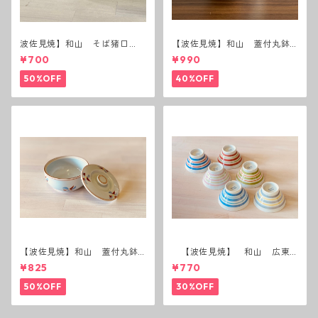
波佐見焼】和山 そば猪口
【波佐見焼】和山 蓋付丸鉢
（十草）
(唐辛子)
¥700
¥990
50%OFF
40%OFF
【波佐見焼】和山 蓋付丸鉢
【波佐見焼】 和山 広東
(花絵)
碗 二色ボーダー 全6パター
¥825
¥770
ン
50%OFF
30%OFF