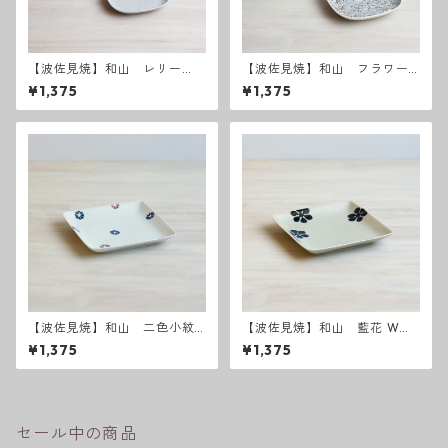
【波佐見焼】和山 レリー
【波佐見焼】和山 フラワー
フ・フラワーパレード 取皿
パレード取皿
¥1,375
¥1,375
【波佐見焼】和山 二色小紋
【波佐見焼】和山 藍花 Wプ
Wプレート角皿 - 小 -
レート角皿 - 小 -
¥1,375
¥1,375
セール中の商品