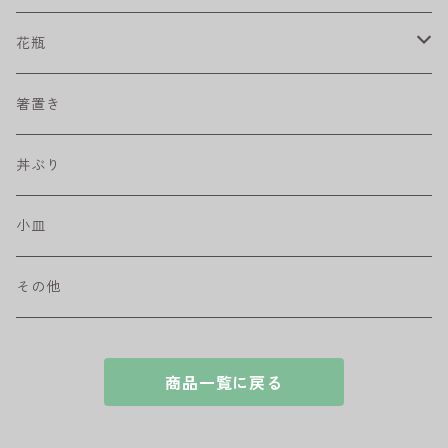
プリーツ
角皿
小鉢
マグカップ
花瓶
取皿
藍駒
カレー＆パスタ皿
フリーカップ
水差し
箸置き
盛皿
ワビカップ
そば猪口
丼ぶり
ハンディ小皿
小皿
和ミモザ
その他
sazanami
商品一覧に戻る