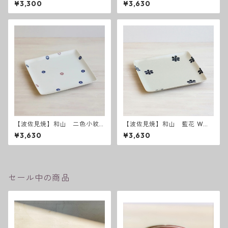
¥3,300
¥3,630
【波佐見焼】和山 二色小紋
【波佐見焼】和山 藍花 Wプ
Wプレート角皿 - 大 -
レート角皿 - 大 -
¥3,630
¥3,630
セール中の商品