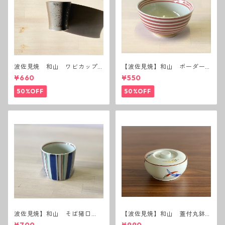
波佐見焼 和山 ワビカップ
【波佐見焼】和山 ボーダー
黒錆 3種(アウトレット）
茶碗 赤
¥660
¥550
50%OFF
50%OFF
波佐見焼】和山 そば猪口
【波佐見焼】和山 蓋付丸鉢
（十草）
(唐辛子)