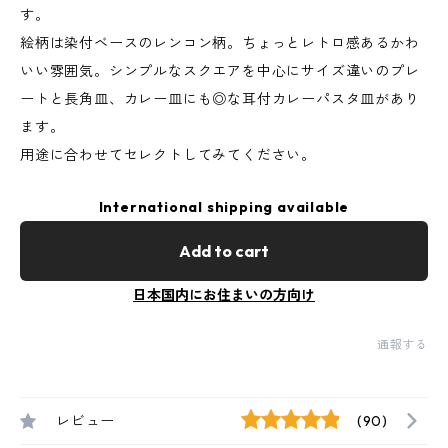
す。
絵柄は染付ベースのレンコン柄。ちょっとレトロ感あるかわ
いい雰囲気。シンプルなスクエアを中心にサイズ違いのプレ
ートと長角皿、カレー皿にも◎な耳付カレーパスタ皿があり
ます。
用途に合わせてセレクトしてみてください。
International shipping available
Add to cart
日本国内にお住まいの方向け
通報する
レビュー
(90)