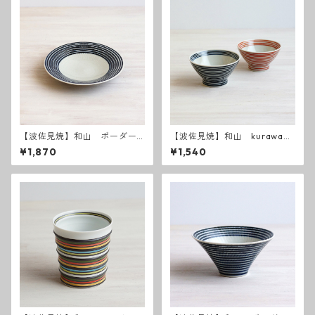
【波佐見焼】和山 ボーダー
【波佐見焼】和山 kurawank
柄 「藍駒」6寸皿
a碗 藍駒・朱駒
¥1,870
¥1,540