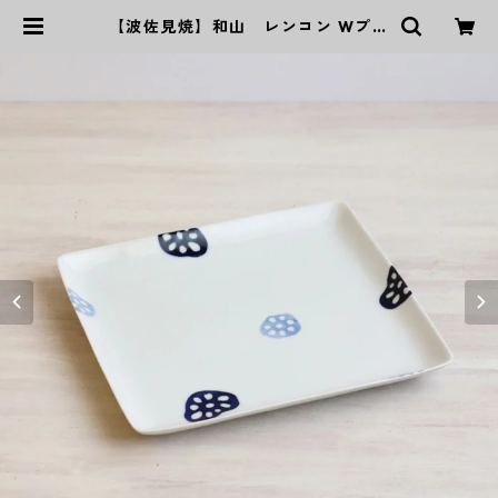
【波佐見焼】和山 レンコン Wプレ
ート 角皿 - 大 - | ｜波佐見焼｜WAZ
AN