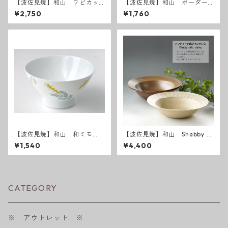
【波佐見焼】和山 ワビカッ
【波佐見焼】和山 ボーダー
プ カラーズレインボー
柄「藍駒」反り碗中
¥2,750
¥1,760
【波佐見焼】和山 和ミモ
【波佐見焼】和山 Shabby c
ザ お茶碗
hic style ボウル大
¥1,540
¥4,400
CATEGORY
※ アウトレット ※