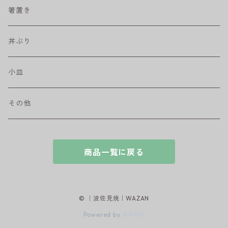
取皿
藍駒
カレー＆パスタ皿
フリーカップ
水差し
箸置き
盛皿
ワビカップ
そば猪口
丼ぶり
ハンディ小皿
小皿
和ミモザ
その他
sazanami
商品一覧に戻る
© ｜波佐見焼｜WAZAN
Powered by