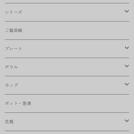
シリーズ
shabby chic style
ご飯茶碗
フラワーパレード
プレート
八角シリーズ
楕円皿
ボウル
RONDE
丸皿
大鉢
カップ
ベベルボウル
長皿
中鉢
カップ
ポット・急須
プリーツ
角皿
小鉢
マグカップ
花瓶