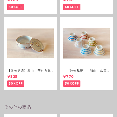
¥700
¥990
50%OFF
40%OFF
【波佐見焼】和山 蓋付丸鉢
【波佐見焼】 和山 広東
(花絵)
碗 二色ボーダー 全6パター
¥825
¥770
ン
50%OFF
30%OFF
その他の商品