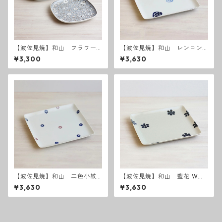
【波佐見焼】和山 フラワー
【波佐見焼】和山 レンコン
パレード盛皿
Wプレート 角皿 - 大 -
¥3,300
¥3,630
【波佐見焼】和山 二色小紋
【波佐見焼】和山 藍花 Wプ
Wプレート角皿 - 大 -
レート角皿 - 大 -
¥3,630
¥3,630