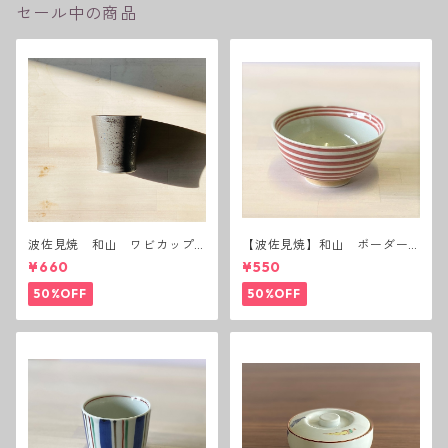
セール中の商品
波佐見焼 和山 ワビカップ
【波佐見焼】和山 ボーダー
黒錆 3種(アウトレット）
茶碗 赤
¥660
¥550
50%OFF
50%OFF