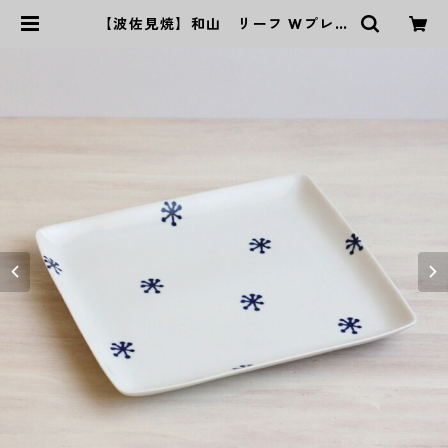
【波佐見焼】和山 リーフ Wプレー
ト角皿 - 大 - | ｜波佐見焼｜WAZ
AN