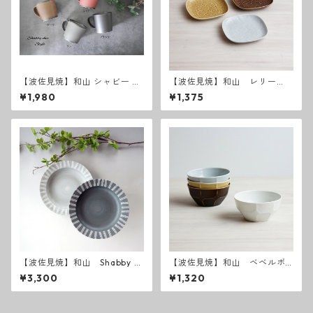
【波佐見焼】和山 シャビー K
【波佐見焼】和山 レリー
Kマグカップ
フ・フラワーパレード 取皿
¥1,980
¥1,375
【波佐見焼】和山 Shabby c
【波佐見焼】和山 ベベルボ
hic style カレー皿 ( ダーク
ウル M
¥3,300
¥1,320
グレー ／ ライトグレー ）