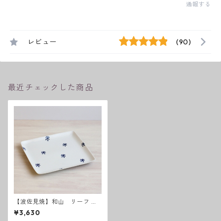
通報する
レビュー
(90)
最近チェックした商品
【波佐見焼】和山 リーフ W
プレート角皿 - 大 -
¥3,630