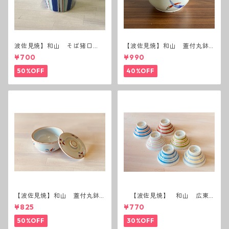
波佐見焼】和山 そば猪口
【波佐見焼】和山 蓋付丸鉢
（十草）
(唐辛子)
¥700
¥990
50%OFF
40%OFF
【波佐見焼】和山 蓋付丸鉢
【波佐見焼】 和山 広東
(花絵)
碗 二色ボーダー 全6パター
¥825
¥770
ン
50%OFF
30%OFF