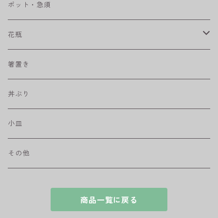
ベベルボウル
長皿
中鉢
カップ
ポット・急須
プリーツ
角皿
小鉢
マグカップ
花瓶
取皿
藍駒
カレー＆パスタ皿
フリーカップ
水差し
箸置き
盛皿
ワビカップ
そば猪口
丼ぶり
ハンディ小皿
小皿
和ミモザ
その他
sazanami
商品一覧に戻る