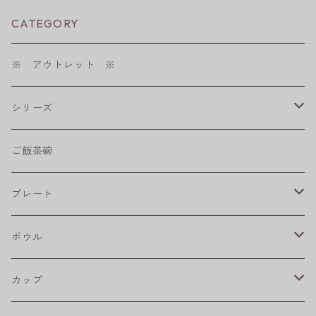
CATEGORY
※ アウトレット ※
シリーズ
shabby chic style
ご飯茶碗
フラワーパレード
プレート
八角シリーズ
楕円皿
ボウル
RONDE
丸皿
大鉢
カップ