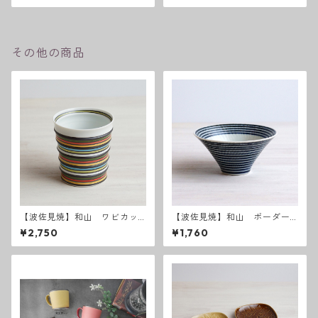
その他の商品
【波佐見焼】和山 ワビカッ
【波佐見焼】和山 ボーダー
プ カラーズレインボー
柄「藍駒」反り碗中
¥2,750
¥1,760