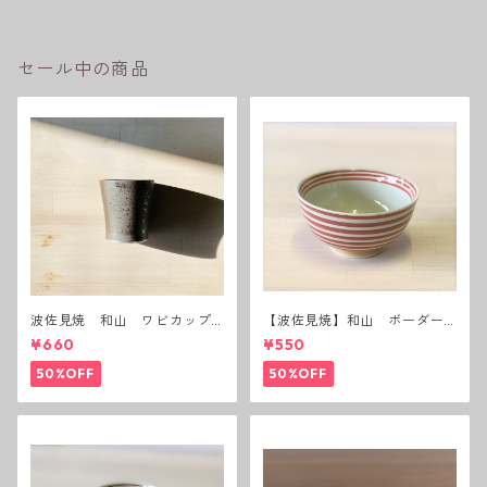
セール中の商品
波佐見焼 和山 ワビカップ
【波佐見焼】和山 ボーダー
黒錆 3種(アウトレット）
茶碗 赤
¥660
¥550
50%OFF
50%OFF