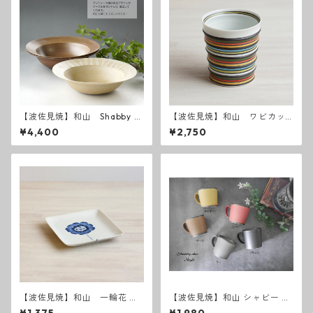
【波佐見焼】和山 Shabby c
【波佐見焼】和山 ワビカッ
hic style ボウル大
プ カラーズレインボー
¥4,400
¥2,750
【波佐見焼】和山 一輪花 W
【波佐見焼】和山 シャビー K
プレート角皿 - 小 -
Kマグカップ