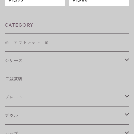
¥1,375
¥1,980
CATEGORY
※ アウトレット ※
シリーズ
shabby chic style
ご飯茶碗
フラワーパレード
プレート
八角シリーズ
楕円皿
ボウル
RONDE
丸皿
大鉢
カップ