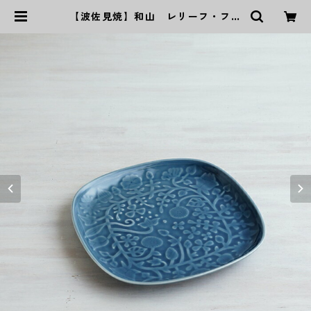
【波佐見焼】和山 レリーフ・フラ
ワーパレード 盛皿 うす瑠璃 | ｜
波佐見焼｜WAZAN