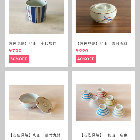
波佐見焼】和山 そば猪口
【波佐見焼】和山 蓋付丸鉢
（十草）
(唐辛子)
¥700
¥990
50%OFF
40%OFF
【波佐見焼】和山 蓋付丸鉢
【波佐見焼】 和山 広東
(花絵)
碗 二色ボーダー 全6パター