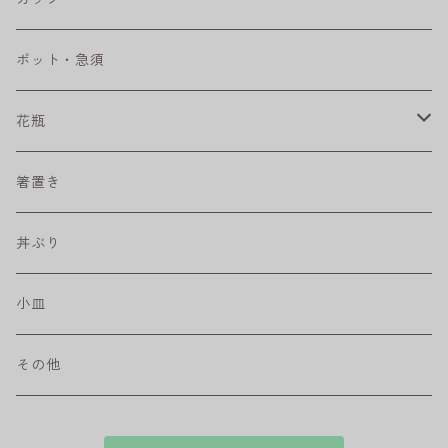
ベベルボウル
長皿
中鉢
カップ
ポット・急須
プリーツ
角皿
小鉢
マグカップ
花瓶
取皿
藍駒
カレー＆パスタ皿
フリーカップ
水差し
箸置き
盛皿
ワビカップ
そば猪口
丼ぶり
ハンディ小皿
小皿
和ミモザ
その他
sazanami