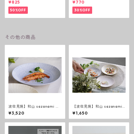
¥825
¥770
ン
50%OFF
30%OFF
その他の商品
波佐見焼】和山 sazanami ７
【波佐見焼】和山 sazanami
寸皿
５寸皿
¥3,520
¥1,650