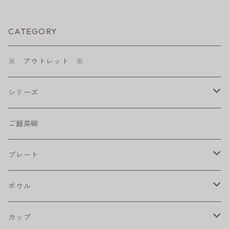
CATEGORY
※ アウトレット ※
シリーズ
shabby chic style
ご飯茶碗
フラワーパレード
プレート
八角シリーズ
楕円皿
ボウル
RONDE
丸皿
大鉢
カップ