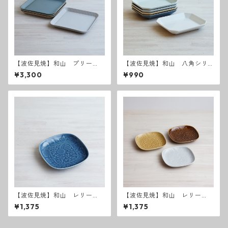
【波佐見焼】和山 プリー
【波佐見焼】和山 八角シリ
ツ プレート大
ーズ プレートM
¥3,300
¥990
【波佐見焼】和山 レリー
【波佐見焼】和山 レリー
フ・フラワーパレード取皿
フ・フラワーパレード 取皿
¥1,375
¥1,375
うす瑠璃