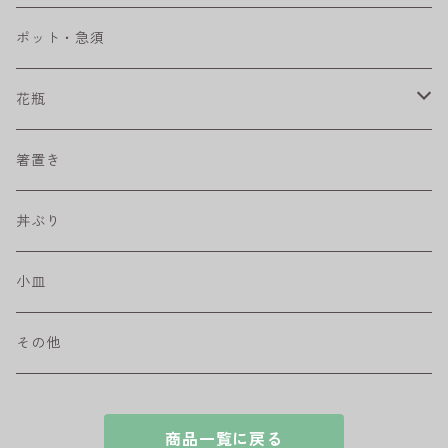
ベベルボウル
長皿
中鉢
カップ
ポット・急須
プリーツ
角皿
小鉢
マグカップ
花瓶
取皿
藍駒
カレー＆パスタ皿
フリーカップ
水差し
箸置き
盛皿
ワビカップ
そば猪口
丼ぶり
ハンディ小皿
小皿
和ミモザ
その他
sazanami
商品一覧に戻る