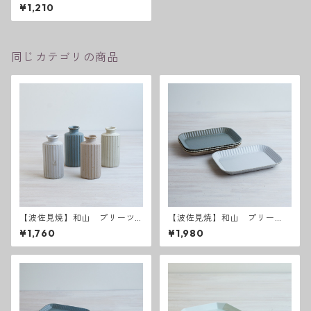
ツ プレート小
¥1,210
同じカテゴリの商品
【波佐見焼】和山 プリーツ
【波佐見焼】和山 プリー
花瓶
ツ 長皿
¥1,760
¥1,980