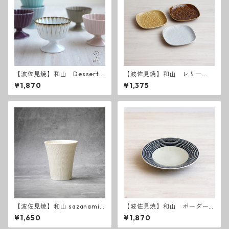
【波佐見焼】和山 Dessert
【波佐見焼】和山 レリー
Cup デザートカップ
フ・フラワーパレード 取皿
¥1,870
¥1,375
【波佐見焼】和山 sazanami
【波佐見焼】和山 ボーダー
反コップ
柄 「藍駒」6寸皿
¥1,650
¥1,870