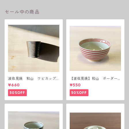
セール中の商品
波佐見焼 和山 ワビカップ
【波佐見焼】和山 ボーダー
黒錆 3種(アウトレット）
茶碗 赤
¥660
¥550
50%OFF
50%OFF