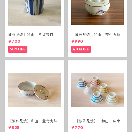
波佐見焼】和山 そば猪口
【波佐見焼】和山 蓋付丸鉢
（十草）
(唐辛子)
¥700
¥990
50%OFF
40%OFF
【波佐見焼】和山 蓋付丸鉢
【波佐見焼】 和山 広東
(花絵)
碗 二色ボーダー 全6パター
¥825
¥770
ン