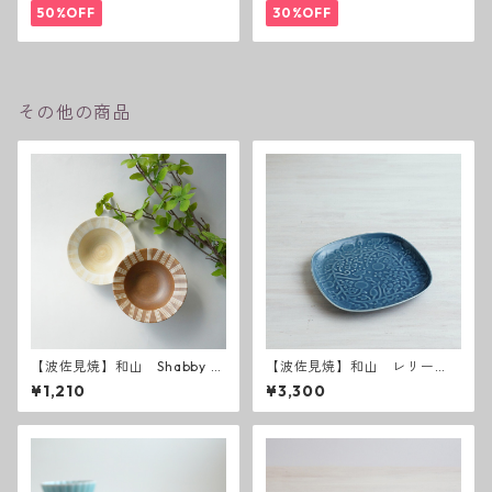
50%OFF
30%OFF
その他の商品
【波佐見焼】和山 Shabby c
【波佐見焼】和山 レリー
hic style ボウル小
フ・フラワーパレード 盛
¥1,210
¥3,300
皿 うす瑠璃