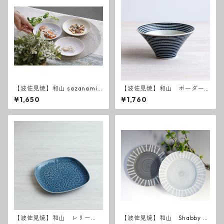
【波佐見焼】和山 sazanami
【波佐見焼】和山 ボーダー
５寸皿
柄「藍駒」反り碗中
¥1,650
¥1,760
【波佐見焼】和山 レリー
【波佐見焼】和山 Shabby c