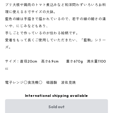
ブリ大根や鶏肉のトマト煮込みなど和洋問わずいろいろお料
理に使える８寸サイズの大鉢。
藍色の線は手描きで描かれているので、若干の線の細さの違
いや、にじみなどもあり、
手しごとで作っているのが伝わる絵柄です。
愛着をもって長くご使用していただきたい、「藍駒」シリー
ズ。
サイズ：直径20cm 高さ6.9cm 重さ670g 満水量1100
㏄
電子レンジ○食洗機○ 磁器製 波佐見焼
International shipping available
Sold out