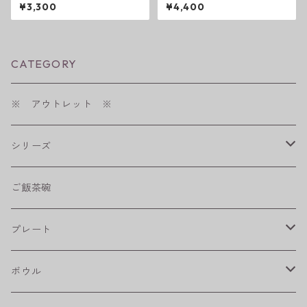
フ・フラワーパレード 盛
hic style 25 ( ダークグレー
¥3,300
¥4,400
皿 うす瑠璃
／ ライトグレー ）
CATEGORY
※ アウトレット ※
シリーズ
shabby chic style
ご飯茶碗
フラワーパレード
プレート
八角シリーズ
楕円皿
ボウル