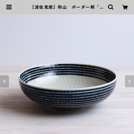
【波佐見焼】和山 ボーダー柄「藍
駒」丸大鉢 | ｜波佐見焼｜WAZAN