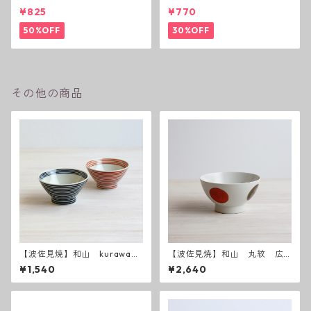
(花絵)
碗 二色ボーダー 全6パター
¥825
¥770
ン
50%OFF
30%OFF
その他の商品
【波佐見焼】和山 kurawank
【波佐見焼】和山 丸紋 広
a碗 藍駒・朱駒
東丼 小 - 赤 -
¥1,540
¥2,640