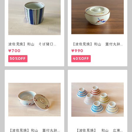
波佐見焼】和山 そば猪口
【波佐見焼】和山 蓋付丸鉢
（十草）
(唐辛子)
¥700
¥990
50%OFF
40%OFF
【波佐見焼】和山 蓋付丸鉢
【波佐見焼】 和山 広東