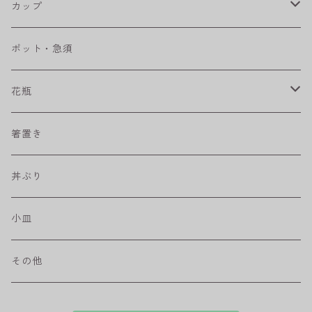
RONDE
丸皿
大鉢
カップ
ベベルボウル
長皿
中鉢
カップ
ポット・急須
プリーツ
角皿
小鉢
マグカップ
花瓶
取皿
藍駒
カレー＆パスタ皿
フリーカップ
水差し
箸置き
盛皿
ワビカップ
そば猪口
丼ぶり
ハンディ小皿
小皿
和ミモザ
その他
sazanami