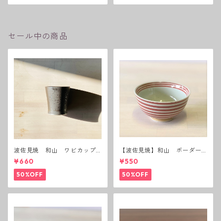
セール中の商品
波佐見焼 和山 ワビカップ
【波佐見焼】和山 ボーダー
黒錆 3種(アウトレット）
茶碗 赤
¥660
¥550
50%OFF
50%OFF