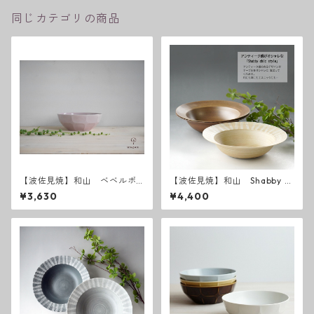
同じカテゴリの商品
【波佐見焼】和山 ベベルボ
【波佐見焼】和山 Shabby c
ウル（Ｌ）チェリーピンク
hic style ボウル大
¥3,630
¥4,400