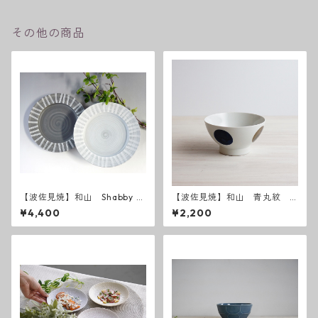
その他の商品
【波佐見焼】和山 Shabby c
【波佐見焼】和山 青丸紋
hic style 25 ( ダークグレー
広東丼 小
¥4,400
¥2,200
／ ライトグレー ）