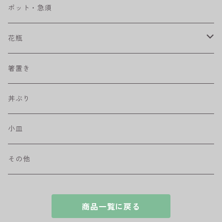
ベベルボウル
長皿
中鉢
カップ
ポット・急須
プリーツ
角皿
小鉢
マグカップ
花瓶
取皿
藍駒
カレー＆パスタ皿
フリーカップ
水差し
箸置き
盛皿
ワビカップ
そば猪口
丼ぶり
ハンディ小皿
小皿
和ミモザ
その他
sazanami
商品一覧に戻る