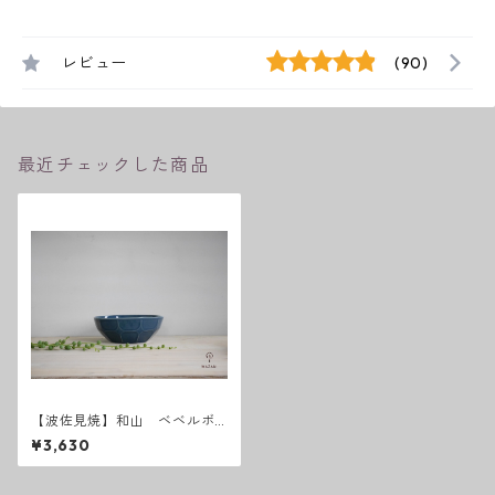
レビュー
(90)
最近チェックした商品
【波佐見焼】和山 ベベルボ
ウル（Ｌ）うす瑠璃
¥3,630