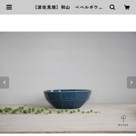
【波佐見焼】和山 ベベルボウル
（Ｌ）うす瑠璃 | ｜波佐見焼｜WAZ
AN