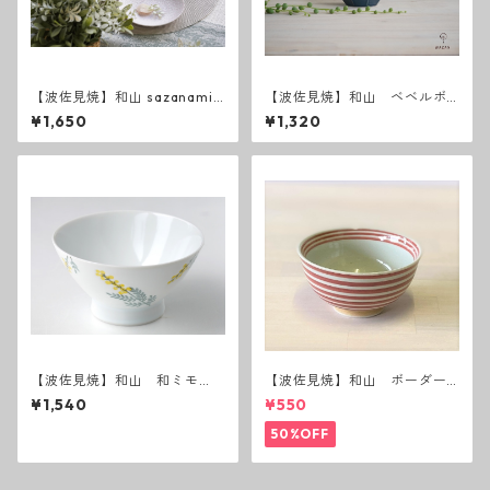
【波佐見焼】和山 sazanami
【波佐見焼】和山 ベベルボ
５寸皿
ウル（Ｍ）うす瑠璃
¥1,650
¥1,320
【波佐見焼】和山 和ミモ
【波佐見焼】和山 ボーダー
ザ お茶碗
茶碗 赤
¥1,540
¥550
50%OFF