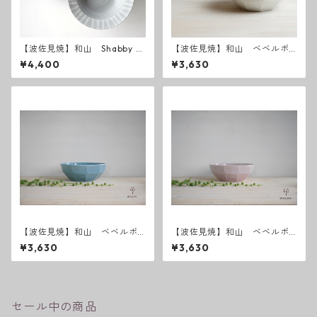
【波佐見焼】和山 Shabby c
【波佐見焼】和山 ベベルボ
hic style ボウルL ( ダークグ
ウル L
¥4,400
¥3,630
レー ／ ライトグレー ）
【波佐見焼】和山 ベベルボ
【波佐見焼】和山 ベベルボ
ウル（Ｌ）スカイ
ウル（Ｌ）チェリーピンク
¥3,630
¥3,630
セール中の商品