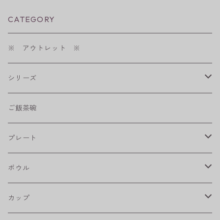
CATEGORY
※ アウトレット ※
シリーズ
shabby chic style
ご飯茶碗
フラワーパレード
プレート
八角シリーズ
楕円皿
ボウル
RONDE
丸皿
大鉢
カップ