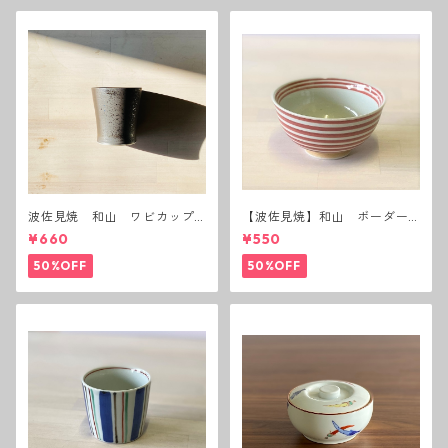
波佐見焼 和山 ワビカップ
【波佐見焼】和山 ボーダー
黒錆 3種(アウトレット）
茶碗 赤
¥660
¥550
50%OFF
50%OFF