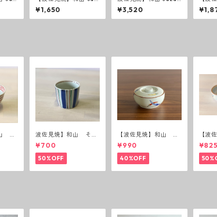
寸皿
anami ５寸皿
ami ７寸皿
ーダー
¥1,650
¥3,520
¥1,8
寸皿
山 ボ
波佐見焼】和山 そば
【波佐見焼】和山 蓋
【波
猪口（十草）
付丸鉢(唐辛子)
付丸鉢
¥700
¥990
¥82
50%OFF
40%OFF
50%