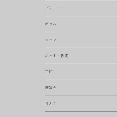
フラワーパレード
プレート
八角シリーズ
楕円皿
ボウル
RONDE
丸皿
大鉢
カップ
ベベルボウル
長皿
中鉢
カップ
ポット・急須
プリーツ
角皿
小鉢
マグカップ
花瓶
取皿
藍駒
カレー＆パスタ皿
フリーカップ
水差し
箸置き
盛皿
ワビカップ
そば猪口
丼ぶり