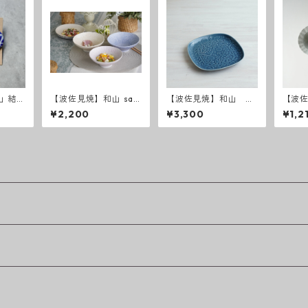
山 結晶
【波佐見焼】和山 saz
【波佐見焼】和山 レ
【波佐
・ピア
anami 平碗
リーフ・フラワーパレ
abby 
¥2,200
¥3,300
¥1,2
ード 盛皿 うす瑠璃
ルS 
／ ラ