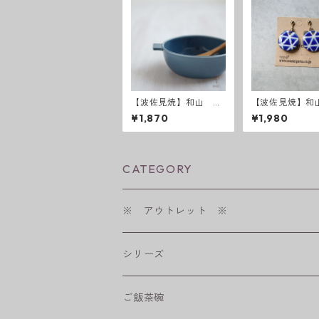
【波佐見焼】和山 Gr
【波佐見焼】和
atin Bowl グラタン皿
青 イヤリング
¥1,870
¥1,980
ス
CATEGORY
※ アウトレット ※
シリーズ
shabby chic style
ご飯茶碗