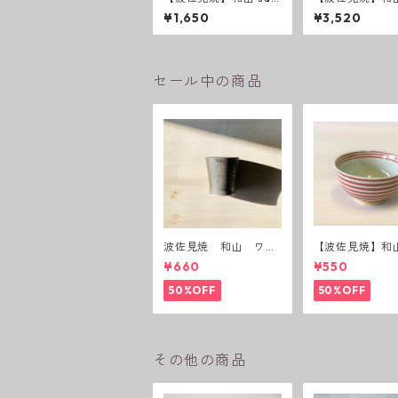
anami 新色 ５寸皿
anami 新色 ７
¥1,650
¥3,520
セール中の商品
波佐見焼 和山 ワビ
【波佐見焼】和
カップ 黒錆 3種(アウ
ーダー茶碗 赤
¥660
¥550
トレット）
50%OFF
50%OFF
その他の商品