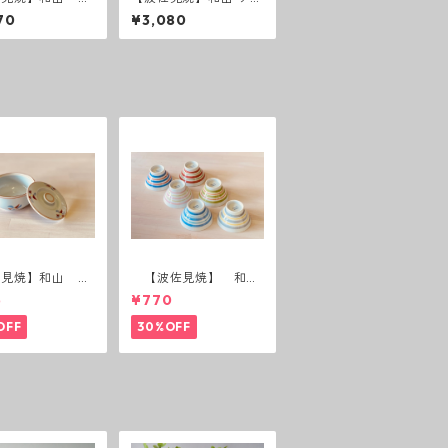
柄 「藍駒」6
カレーパスタ カレー皿
70
¥3,080
パスタ皿 和モダン シ
ンプル シック おしゃ
れ
佐見焼】和山 蓋
【波佐見焼】 和
(花絵)
山 広東碗 二色ボー
5
¥770
ダー 全6パターン
OFF
30%OFF