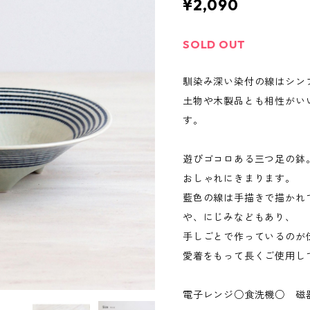
¥2,090
SOLD OUT
馴染み深い染付の線はシン
土物や木製品とも相性がい
す。
遊びゴコロある三つ足の鉢
おしゃれにきまります。
藍色の線は手描きで描かれ
や、にじみなどもあり、
手しごとで作っているのが
愛着をもって長くご使用し
電子レンジ○食洗機○ 