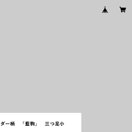
ーダー柄 「藍駒」 三つ足小