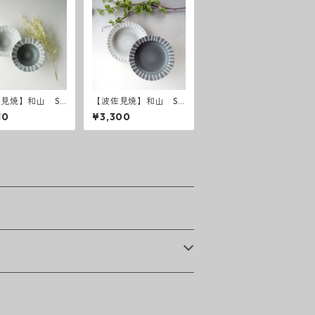
見焼】和山 Sh
【波佐見焼】和山 Sh
chic style ボウ
abby chic style カレ
10
¥3,300
( ダークグレー
ー皿 ( ダークグレー
イトグレー ）
／ ライトグレー ）