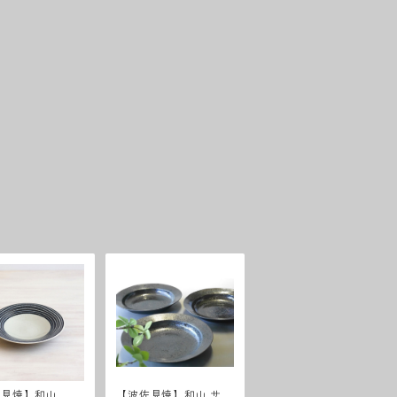
佐見焼】和山 ボ
【波佐見焼】和山 サビ