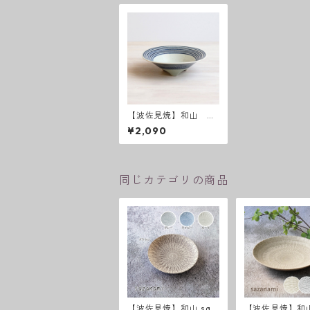
【波佐見焼】和山 ボ
ーダー柄 「藍駒」
¥2,090
三つ足小
同じカテゴリの商品
【波佐見焼】和山 saz
【波佐見焼】和山