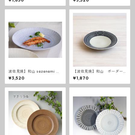
¥1,650
¥3,520
波佐見焼】和山 sazanami ７
【波佐見焼】和山 ボーダー
寸皿
柄 「藍駒」6寸皿
¥3,520
¥1,870