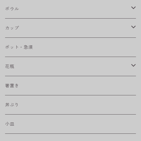
八角シリーズ
楕円皿
ボウル
RONDE
丸皿
大鉢
カップ
ベベルボウル
長皿
中鉢
カップ
ポット・急須
プリーツ
角皿
小鉢
マグカップ
花瓶
取皿
藍駒
カレー＆パスタ皿
フリーカップ
水差し
箸置き
盛皿
ワビカップ
そば猪口
丼ぶり
ハンディ小皿
小皿