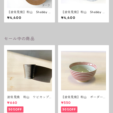
【波佐見焼】和山 Shabby c
【波佐見焼】和山 Shabby c
hic style 25プレート
hic style 25 ( ダークグレー
¥4,400
¥4,400
／ ライトグレー ）
セール中の商品
波佐見焼 和山 ワビカップ
【波佐見焼】和山 ボーダー
黒錆 3種(アウトレット）
茶碗 赤
¥660
¥550
50%OFF
50%OFF