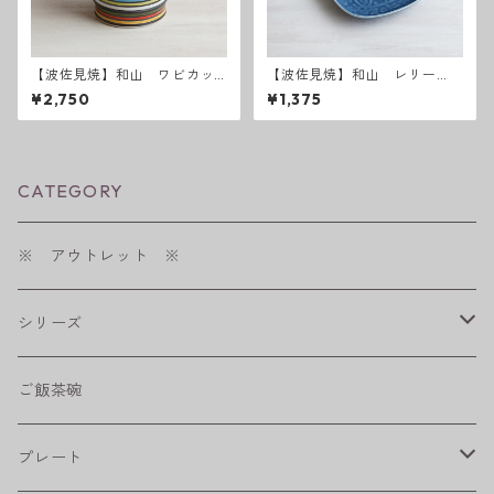
【波佐見焼】和山 ワビカッ
【波佐見焼】和山 レリー
プ カラーズレインボー
フ・フラワーパレード取皿
¥2,750
¥1,375
うす瑠璃
CATEGORY
※ アウトレット ※
シリーズ
shabby chic style
ご飯茶碗
フラワーパレード
プレート