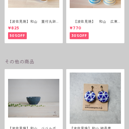
【波佐見焼】和山 蓋付丸鉢
【波佐見焼】 和山 広東
(花絵)
碗 二色ボーダー 全6パター
¥825
¥770
ン
50%OFF
30%OFF
その他の商品
【波佐見焼】和山 ベベルボ
【波佐見焼】和山 結晶青 イ