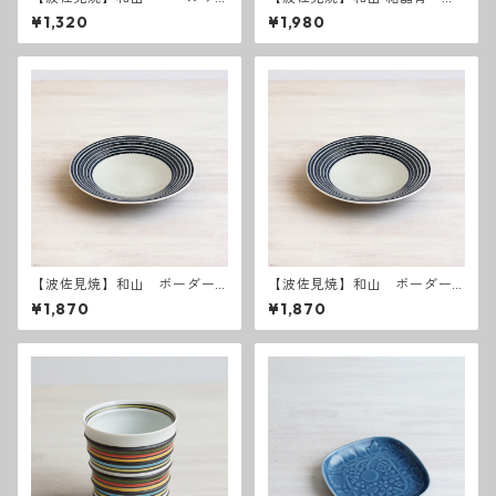
ウル（Ｍ）うす瑠璃
ヤリング・ピアス
¥1,320
¥1,980
【波佐見焼】和山 ボーダー
【波佐見焼】和山 ボーダー
柄 「藍駒」6寸皿
柄 「藍駒」6寸皿
¥1,870
¥1,870