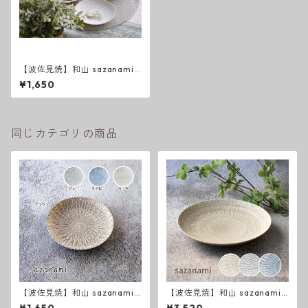
【波佐見焼】和山 sazanami
５寸皿
¥1,650
同じカテゴリの商品
【波佐見焼】和山 sazanami
【波佐見焼】和山 sazanami
新色 ５寸皿
新色 ７寸皿