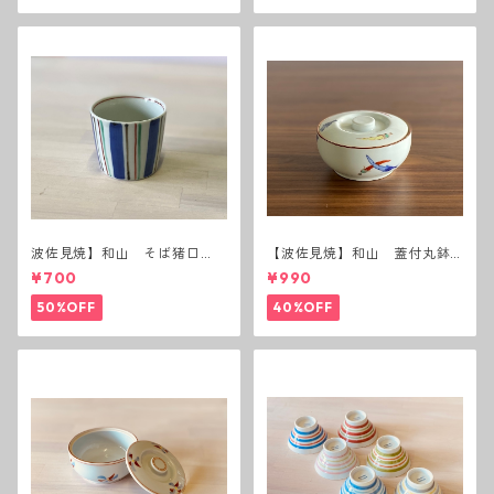
波佐見焼】和山 そば猪口
【波佐見焼】和山 蓋付丸鉢
（十草）
(唐辛子)
¥700
¥990
50%OFF
40%OFF