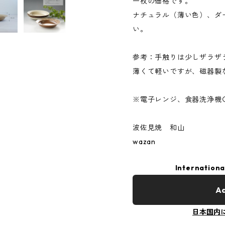
一枚の価格です。
ナチュラル（薄い色）、ダ
い。
参考：手触りは少しザラザ
薄くて軽いですが、磁器製
※電子レンジ、食器洗浄機
波佐見焼 和山
wazan
Internationa
Ad
日本国内