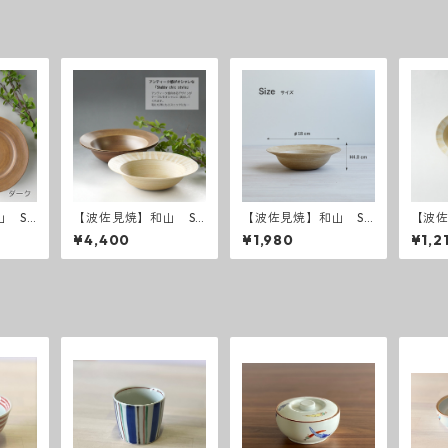
 Sh
【波佐見焼】和山 Sh
【波佐見焼】和山 Sh
【波佐
e 25プ
abby chic style ボウ
abby chic style ボウ
abby 
¥4,400
¥1,980
¥1,2
ル大
ル中
ル小