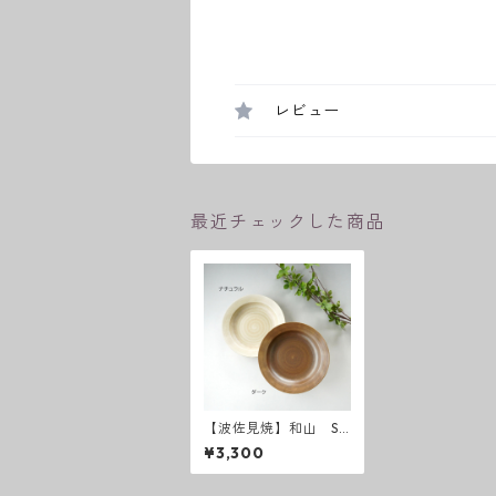
レビュー
最近チェックした商品
【波佐見焼】和山 Sh
abby chic style カレ
¥3,300
ー皿