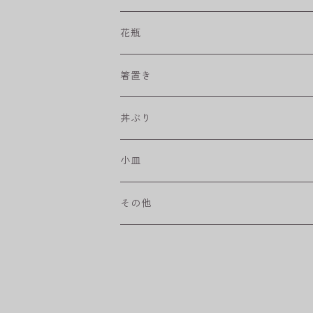
プリーツ
角皿
小鉢
マグカップ
花瓶
取皿
藍駒
カレー＆パスタ皿
フリーカップ
水差し
箸置き
盛皿
ワビカップ
そば猪口
丼ぶり
ハンディ小皿
小皿
和ミモザ
その他
sazanami