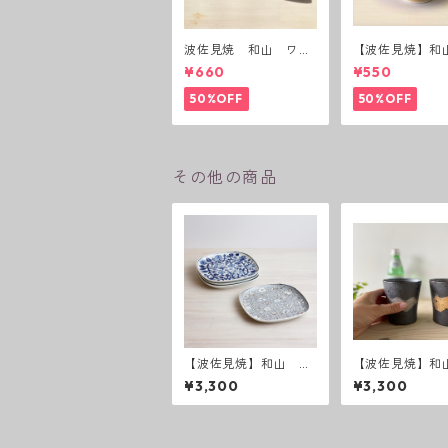
波佐見焼 和山 ワビ
【波佐見焼】和
カップ 黒錆 3種(アウ
ーダー茶碗 赤
¥660
¥550
トレット）
50%OFF
50%OFF
その他の商品
【波佐見焼】和山 フ
【波佐見焼】和
ラワーパレード盛皿
ちやすさ抜群の
¥3,300
¥3,300
ップ 刷毛 
焼