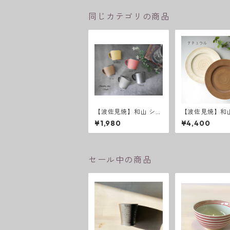
同じカテゴリの商品
【波佐見焼】和山 シャ
【波佐見焼】和山
ビー KKマグカップ
abby chic styl
¥1,980
¥4,400
レート
セール中の商品