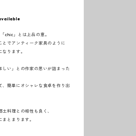
available
。「chic」とは上品の意。
ことでアンティーク家具のように
になります。
ほしい」との作家の思いが詰まった
て、簡単にオシャレな食卓を作り出
郷土料理との相性も良く、
にまとまります。