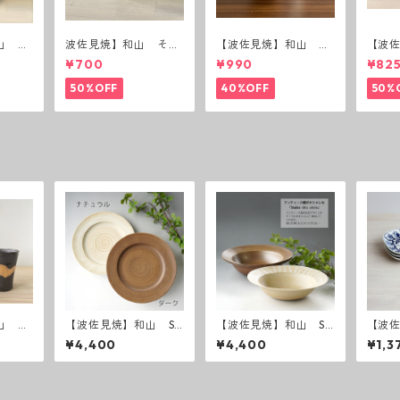
山 ボ
波佐見焼】和山 そば
【波佐見焼】和山 蓋
【波
猪口（十草）
付丸鉢(唐辛子)
付丸鉢
¥700
¥990
¥82
50%OFF
40%OFF
50%
山 持
【波佐見焼】和山 Sh
【波佐見焼】和山 Sh
【波
焼酎カ
abby chic style 25プ
abby chic style ボウ
ラワ
¥4,400
¥4,400
¥1,3
波佐見
レート
ル大