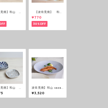
佐見焼】和山 蓋
【波佐見焼】 和
(花絵)
山 広東碗 二色ボー
5
¥770
ダー 全6パターン
OFF
30%OFF
佐見焼】和山 フ
波佐見焼】和山 sazan
ーパレード取皿
ami ７寸皿
75
¥3,520