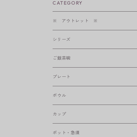
CATEGORY
※ アウトレット ※
シリーズ
shabby chic style
ご飯茶碗
フラワーパレード
プレート
八角シリーズ
楕円皿
ボウル
RONDE
丸皿
大鉢
カップ
ベベルボウル
長皿
中鉢
カップ
ポット・急須