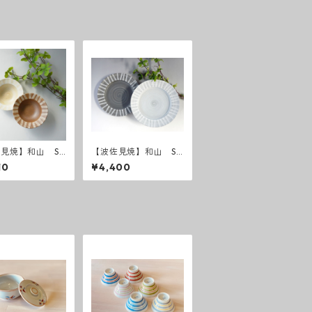
見焼】和山 Sh
【波佐見焼】和山 Sh
chic style ボウ
abby chic style 25 (
10
¥4,400
ダークグレー ／ ライ
トグレー ）