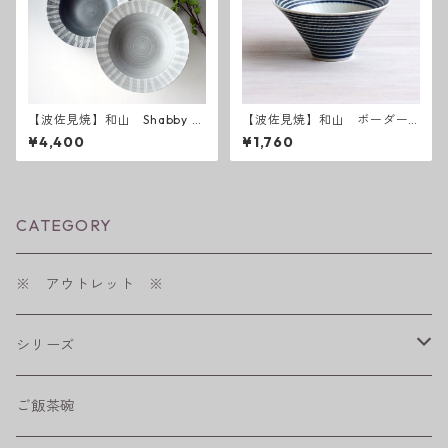
【波佐見焼】和山 Shabby c
【波佐見焼】和山 ボーダー
hic style ボウルL ( ダークグ
柄「藍駒」反り碗中
¥4,400
¥1,760
レー ／ ライトグレー ）
CATEGORY
※ アウトレット ※
シリーズ
shabby chic style
ご飯茶碗