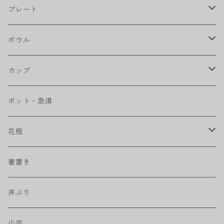
フラワーパレード
プレート
八角シリーズ
楕円皿
ボウル
RONDE
丸皿
大鉢
カップ
ベベルボウル
長皿
中鉢
カップ
ポット・急須
プリーツ
角皿
小鉢
マグカップ
花瓶
取皿
藍駒
カレー＆パスタ皿
フリーカップ
水差し
箸置き
盛皿
ワビカップ
そば猪口
丼ぶり
ハンディ小皿
小皿