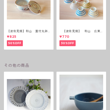
【波佐見焼】和山 蓋付丸鉢
【波佐見焼】 和山 広東
(花絵)
碗 二色ボーダー 全6パター
¥825
¥770
ン
50%OFF
30%OFF
その他の商品