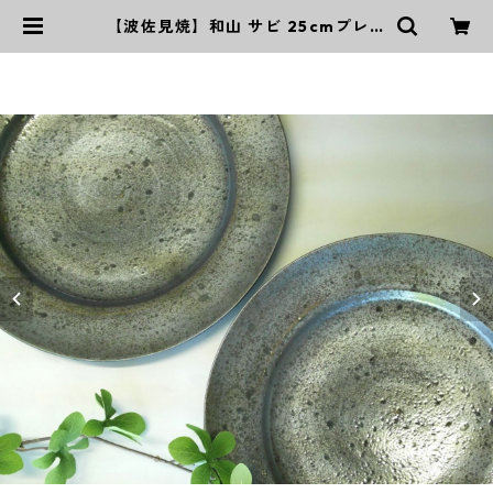
【波佐見焼】和山 サビ 25cmプレー
ト 和モダン シンプル シック おしゃ
れ | ｜波佐見焼｜WAZAN