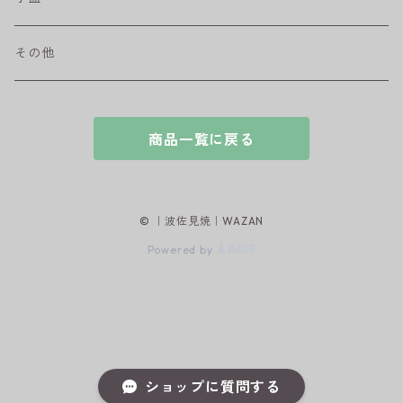
和ミモザ
その他
sazanami
商品一覧に戻る
© ｜波佐見焼｜WAZAN
Powered by
ショップに質問する