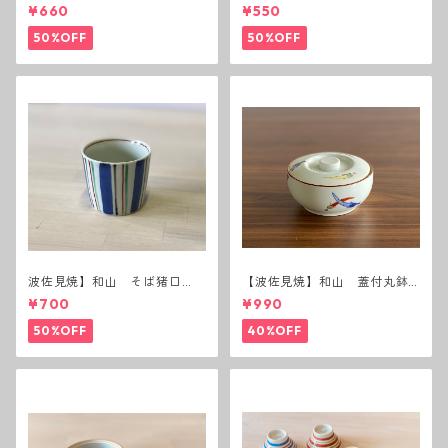
黒錆 3種(アウトレット）
茶碗 赤
¥660
¥550
50%OFF
50%OFF
波佐見焼】和山 そば猪口
【波佐見焼】和山 蓋付丸鉢
（十草）
(唐辛子)
¥700
¥990
50%OFF
40%OFF