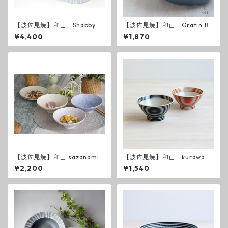
【波佐見焼】和山 Shabby c
【波佐見焼】和山 Gratin Bo
hic style 25 ( ダークグレー
wl グラタン皿
¥4,400
¥1,870
／ ライトグレー ）
【波佐見焼】和山 sazanami
【波佐見焼】和山 kurawank
平碗
a碗 藍駒・朱駒
¥2,200
¥1,540