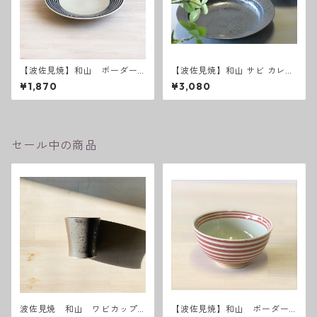
【波佐見焼】和山 ボーダー
【波佐見焼】和山 サビ カレー
柄 「藍駒」6寸皿
パスタ カレー皿 パスタ皿 和モ
¥1,870
¥3,080
ダン シンプル シック おしゃれ
セール中の商品
波佐見焼 和山 ワビカップ
【波佐見焼】和山 ボーダー