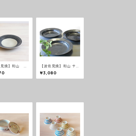
佐見焼】和山 ボ
【波佐見焼】和山 サビ
柄 「藍駒」6
カレーパスタ カレー皿
70
¥3,080
パスタ皿 和モダン シ
ンプル シック おしゃ
れ