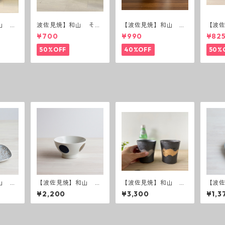
山 ボ
波佐見焼】和山 そば
【波佐見焼】和山 蓋
【波
猪口（十草）
付丸鉢(唐辛子)
付丸鉢
¥700
¥990
¥82
50%OFF
40%OFF
50%
山 フ
【波佐見焼】和山 青
【波佐見焼】和山 持
【波
取皿
丸紋 広東丼 小
ちやすさ抜群の焼酎カ
リー
¥2,200
¥3,300
¥1,3
ップ 刷毛 波佐見
ード
焼