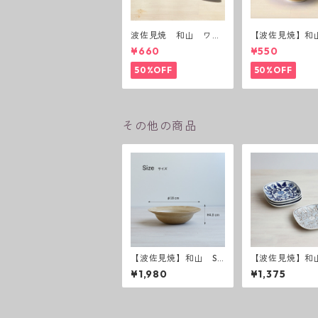
波佐見焼 和山 ワビ
【波佐見焼】和
カップ 黒錆 3種(アウ
ーダー茶碗 赤
¥660
¥550
トレット）
50%OFF
50%OFF
その他の商品
【波佐見焼】和山 Sh
【波佐見焼】和
abby chic style ボウ
ラワーパレード
¥1,980
¥1,375
ル中