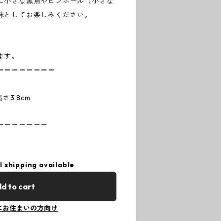
に小さな黒点やピンホール（小さな
味としてお楽しみください。
ます。
＝＝＝＝＝＝＝＝
 高さ3.8cm
＝＝＝＝＝＝＝
l shipping available
d to cart
にお住まいの方向け