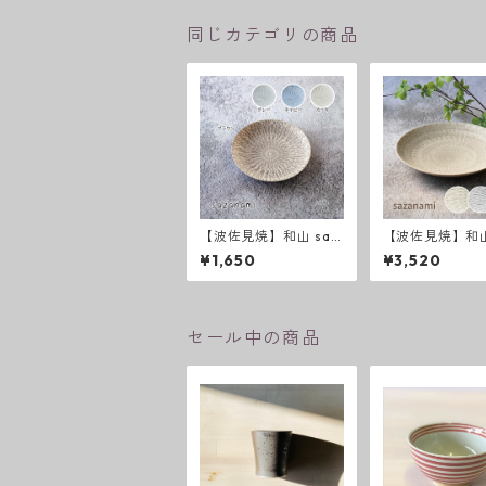
同じカテゴリの商品
【波佐見焼】和山 saz
【波佐見焼】和山
anami 新色 ５寸皿
anami 新色 ７
¥1,650
¥3,520
セール中の商品