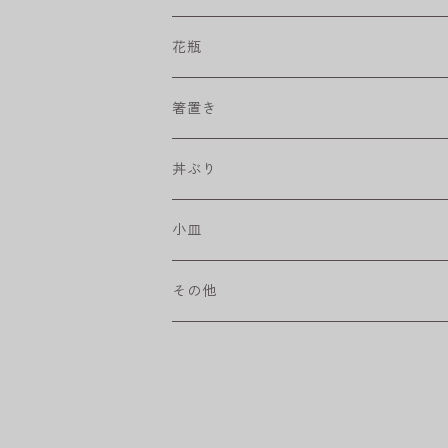
プリーツ
角皿
小鉢
マグカップ
花瓶
取皿
藍駒
カレー＆パスタ皿
フリーカップ
水差し
箸置き
盛皿
ワビカップ
そば猪口
丼ぶり
ハンディ小皿
小皿
和ミモザ
その他
sazanami