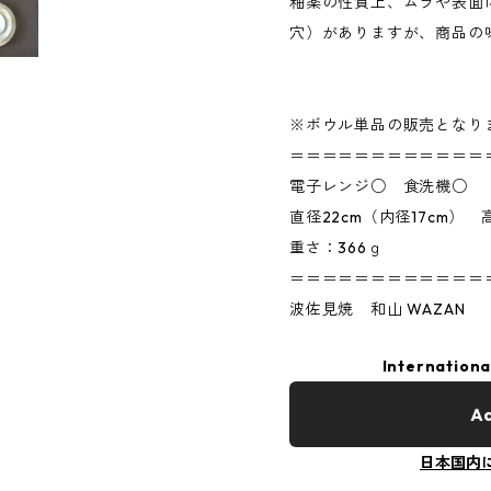
釉薬の性質上、ムラや表面
穴）がありますが、商品の
※ボウル単品の販売となり
＝＝＝＝＝＝＝＝＝＝＝＝
電子レンジ○ 食洗機○
直径22cm（内径17cm）
重さ：366ｇ
＝＝＝＝＝＝＝＝＝＝＝＝
波佐見焼 和山 WAZAN
Internationa
Ad
日本国内