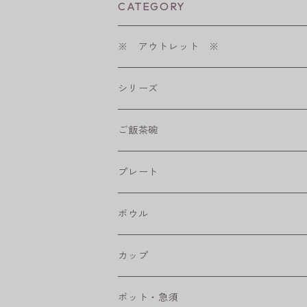
CATEGORY
※ アウトレット ※
シリーズ
shabby chic style
ご飯茶碗
フラワーパレード
プレート
八角シリーズ
楕円皿
ボウル
RONDE
丸皿
大鉢
カップ
ベベルボウル
長皿
中鉢
カップ
ポット・急須