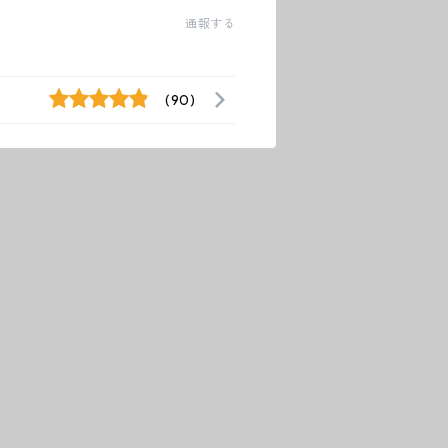
通報する
(90)