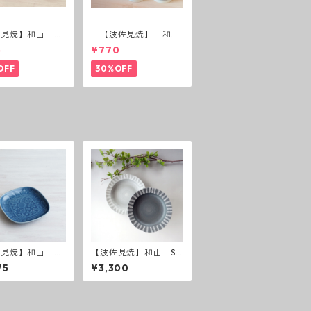
佐見焼】和山 蓋
【波佐見焼】 和
(花絵)
山 広東碗 二色ボー
5
¥770
ダー 全6パターン
OFF
30%OFF
佐見焼】和山 レ
【波佐見焼】和山 Sh
フ・フラワーパレ
abby chic style カレ
75
¥3,300
取皿 うす瑠璃
ー皿 ( ダークグレー
／ ライトグレー ）