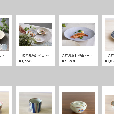
 saz
【波佐見焼】和山 saz
波佐見焼】和山 sazan
【波
寸皿
anami ５寸皿
ami ７寸皿
ーダー
¥1,650
¥3,520
¥1,8
寸皿