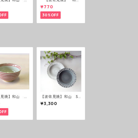
(花絵)
山 広東碗 二色ボー
5
¥770
ダー 全6パターン
OFF
30%OFF
佐見焼】和山 ボ
【波佐見焼】和山 Sh
ー茶碗 赤
abby chic style カレ
0
¥3,300
ー皿 ( ダークグレー
／ ライトグレー ）
OFF