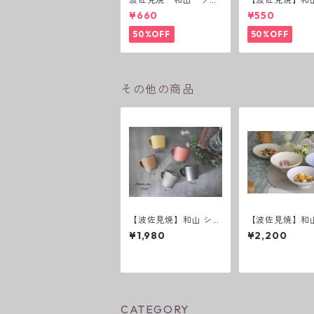
カップ 黒錆 3種(アウ
ーダー茶碗 赤
¥660
¥550
トレット）
50%OFF
50%OFF
その他の商品
【波佐見焼】和山 シャ
【波佐見焼】和山
ビー KKマグカップ
anami 平碗
¥1,980
¥2,200
CATEGORY