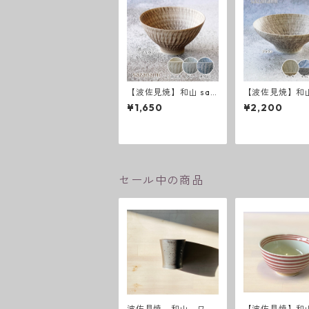
【波佐見焼】和山 saz
【波佐見焼】和山
anami新色 飯碗
anami 新色 平
¥1,650
¥2,200
セール中の商品
波佐見焼 和山 ワビ
【波佐見焼】和