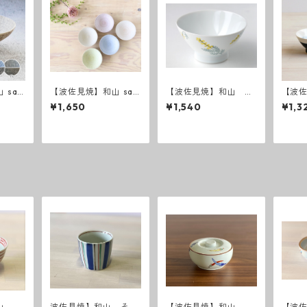
 saz
【波佐見焼】和山 saz
【波佐見焼】和山 和
【波佐
碗
anami 飯碗
ミモザ お茶碗
raw
¥1,650
¥1,540
¥1,3
赤
山 ボ
波佐見焼】和山 そば
【波佐見焼】和山 蓋
【波