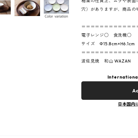
釉薬の性質上、ムラや表面
穴）がありますが、商品の
＝＝＝＝＝＝＝＝＝＝＝＝
電子レンジ○ 食洗機○
サイズ Φ15.8cm×H6.1cm
＝＝＝＝＝＝＝＝＝＝＝＝
波佐見焼 和山 WAZAN
Internationa
Ad
日本国内