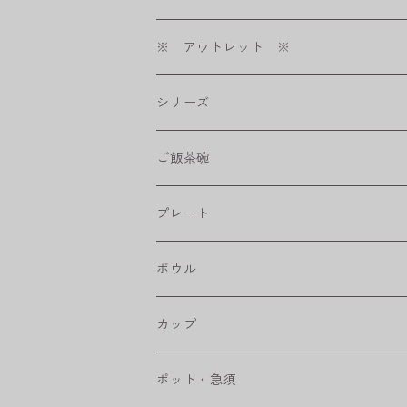
※ アウトレット ※
シリーズ
shabby chic style
ご飯茶碗
フラワーパレード
プレート
八角シリーズ
楕円皿
ボウル
RONDE
丸皿
大鉢
カップ
ベベルボウル
長皿
中鉢
カップ
ポット・急須