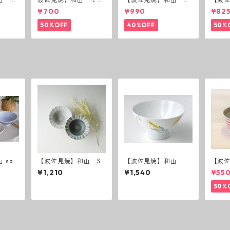
猪口（十草）
付丸鉢(唐辛子)
付丸鉢
¥700
¥990
¥82
50%OFF
40%OFF
50%
 saz
【波佐見焼】和山 Sh
【波佐見焼】和山 和
【波
abby chic style ボウ
ミモザ お茶碗
ーダ
¥1,210
¥1,540
¥55
ルS ( ダークグレー
／ ライトグレー ）
50%