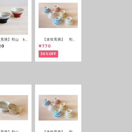
見焼】和山 ku
【波佐見焼】 和
anka碗 半青・半
山 広東碗 二色ボー
20
¥770
ダー 全6パターン
30%OFF
佐見焼】和山 蓋
【波佐見焼】 和