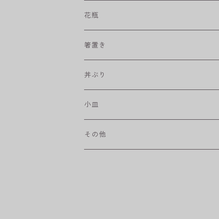
プリーツ
角皿
小鉢
マグカップ
花瓶
取皿
藍駒
カレー＆パスタ皿
フリーカップ
水差し
箸置き
盛皿
ワビカップ
そば猪口
丼ぶり
ハンディ小皿
小皿
和ミモザ
その他
sazanami