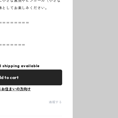
に小さな黒点やピンホール（小さな
味としてお楽しみください。
＝＝＝＝＝＝＝＝
＝＝＝＝＝＝＝
l shipping available
d to cart
にお住まいの方向け
通報する