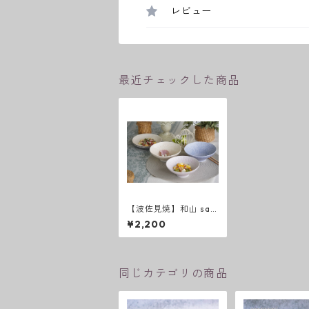
レビュー
最近チェックした商品
【波佐見焼】和山 saz
anami 平碗
¥2,200
同じカテゴリの商品