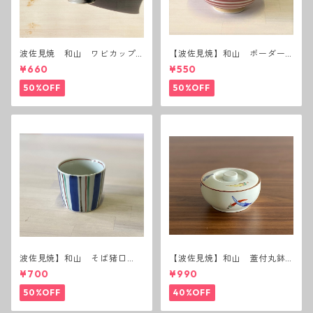
波佐見焼 和山 ワビカップ
【波佐見焼】和山 ボーダー
黒錆 3種(アウトレット）
茶碗 赤
¥660
¥550
50%OFF
50%OFF
波佐見焼】和山 そば猪口
【波佐見焼】和山 蓋付丸鉢
（十草）
(唐辛子)
¥700
¥990
50%OFF
40%OFF