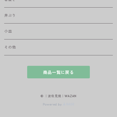
盛皿
ワビカップ
そば猪口
丼ぶり
ハンディ小皿
小皿
和ミモザ
その他
sazanami
商品一覧に戻る
© ｜波佐見焼｜WAZAN
Powered by