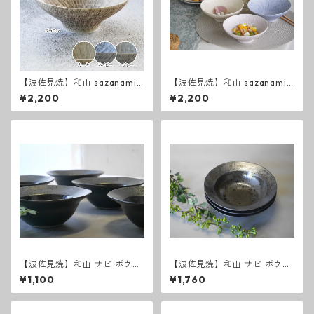
【波佐見焼】和山 sazanami
【波佐見焼】和山 sazanami
新色 平碗
平碗
¥2,200
¥2,200
【波佐見焼】和山 サビ ボウル
【波佐見焼】和山 サビ ボウル
S 和モダン シンプル シック
M 和モダン シンプル シック
¥1,100
¥1,760
おしゃれ
おしゃれ