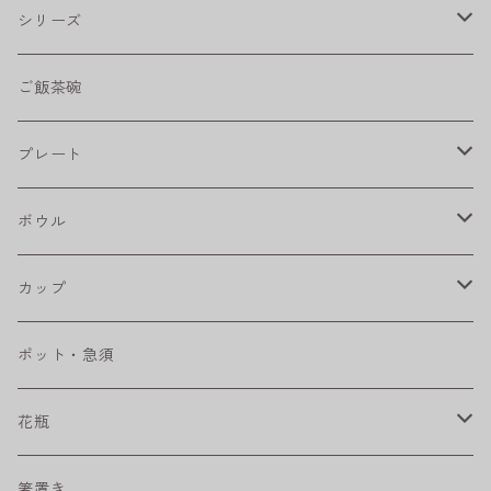
シリーズ
shabby chic style
ご飯茶碗
フラワーパレード
プレート
八角シリーズ
楕円皿
ボウル
RONDE
丸皿
大鉢
カップ
ベベルボウル
長皿
中鉢
カップ
ポット・急須
プリーツ
角皿
小鉢
マグカップ
花瓶
取皿
藍駒
カレー＆パスタ皿
フリーカップ
水差し
箸置き