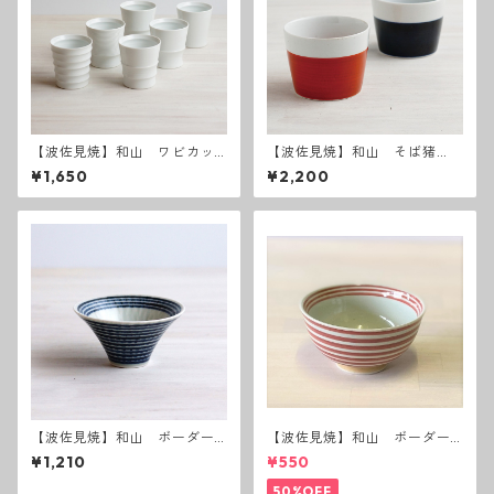
【波佐見焼】和山 ワビカッ
【波佐見焼】和山 そば猪
プ 白 - 全6種類 -
口 半青・半赤2個セット
¥1,650
¥2,200
【波佐見焼】和山 ボーダー
【波佐見焼】和山 ボーダー
柄「藍駒」反り碗小
茶碗 赤
¥1,210
¥550
50%OFF