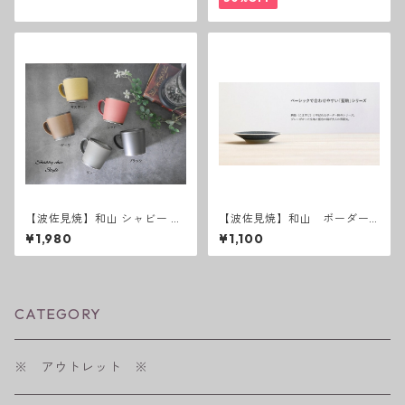
【波佐見焼】和山 シャビー K
【波佐見焼】和山 ボーダー
Kマグカップ
柄 「藍駒」小皿
¥1,980
¥1,100
CATEGORY
※ アウトレット ※