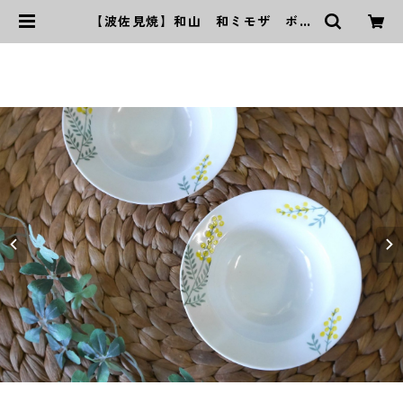
【波佐見焼】和山 和ミモザ ボウ
ルS | ｜波佐見焼｜WAZAN