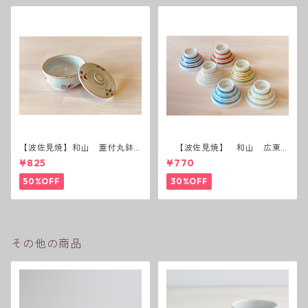
【波佐見焼】和山 蓋付丸鉢
【波佐見焼】 和山 広東
(花絵)
碗 二色ボーダー 全6パター
¥825
¥770
ン
50%OFF
30%OFF
その他の商品