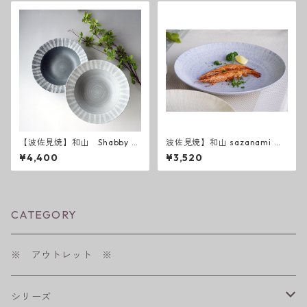
【波佐見焼】和山 Shabby c
波佐見焼】和山 sazanami ７
hic style ボウルL ( ダークグ
寸皿
¥4,400
¥3,520
レー ／ ライトグレー ）
CATEGORY
※ アウトレット ※
シリーズ