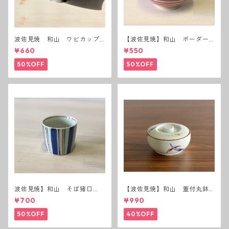
波佐見焼 和山 ワビカップ
【波佐見焼】和山 ボーダー
黒錆 3種(アウトレット）
茶碗 赤
¥660
¥550
50%OFF
50%OFF
波佐見焼】和山 そば猪口
【波佐見焼】和山 蓋付丸鉢
（十草）
(唐辛子)
¥700
¥990
50%OFF
40%OFF