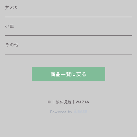
盛皿
ワビカップ
そば猪口
丼ぶり
ハンディ小皿
小皿
和ミモザ
その他
sazanami
商品一覧に戻る
© ｜波佐見焼｜WAZAN
Powered by