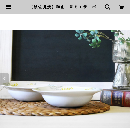
【波佐見焼】和山 和ミモザ ボウ
ルM | ｜波佐見焼｜WAZAN