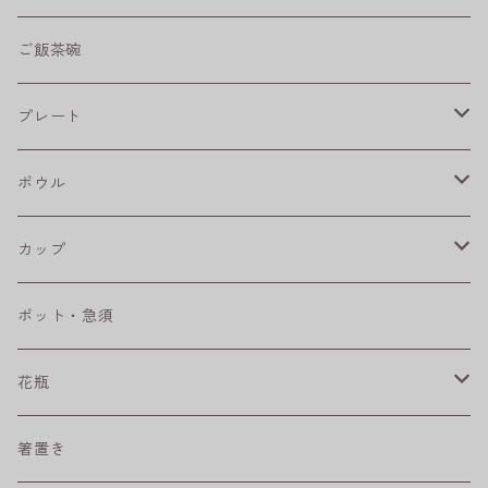
shabby chic style
ご飯茶碗
フラワーパレード
プレート
八角シリーズ
楕円皿
ボウル
RONDE
丸皿
大鉢
カップ
ベベルボウル
長皿
中鉢
カップ
ポット・急須
プリーツ
角皿
小鉢
マグカップ
花瓶
取皿
藍駒
カレー＆パスタ皿
フリーカップ
水差し
箸置き