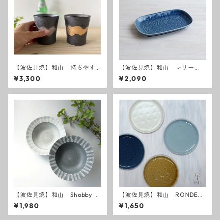
【波佐見焼】和山 持ちやす
【波佐見焼】和山 レリー
さ抜群の焼酎カップ 刷
フ・フラワーパレード長皿
¥3,300
¥2,090
毛 波佐見焼
うす瑠璃
【波佐見焼】和山 Shabby c
【波佐見焼】和山 RONDE
hic style ボウルM ( ダーク
丸皿 M
¥1,980
¥1,650
グレー ／ ライトグレー ）