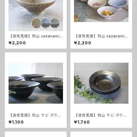
【波佐見焼】和山 sazanami
【波佐見焼】和山 sazanami
新色 平碗
平碗
¥2,200
¥2,200
【波佐見焼】和山 サビ ボウル
【波佐見焼】和山 サビ ボウル
S 和モダン シンプル シック
M 和モダン シンプル シック
¥1,100
¥1,760
おしゃれ
おしゃれ