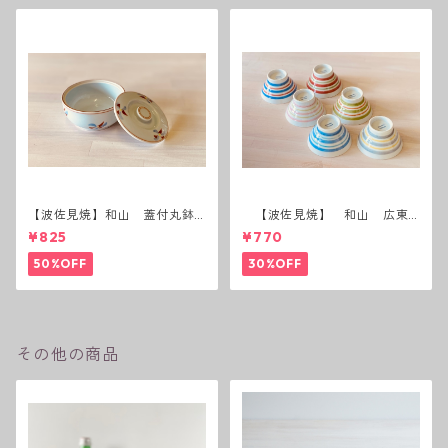
【波佐見焼】和山 蓋付丸鉢
【波佐見焼】 和山 広東
(花絵)
碗 二色ボーダー 全6パター
¥825
¥770
ン
50%OFF
30%OFF
その他の商品