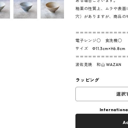
ある場合ございます。
釉薬の性質上、ムラや表面
穴）がありますが、商品の
＝＝＝＝＝＝＝＝＝＝＝＝
電子レンジ○ 食洗機○
サイズ Φ11.3cm×H6.8cm
＝＝＝＝＝＝＝＝＝＝＝＝
波佐見焼 和山 WAZAN
ラッピング
選択
Internationa
Ad