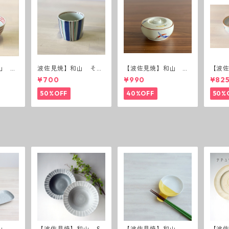
山 ボ
波佐見焼】和山 そば
【波佐見焼】和山 蓋
【波
猪口（十草）
付丸鉢(唐辛子)
付丸鉢
¥700
¥990
¥82
50%OFF
40%OFF
50%
山 レ
【波佐見焼】和山 Sh
【波佐見焼】和山 ハ
【波佐