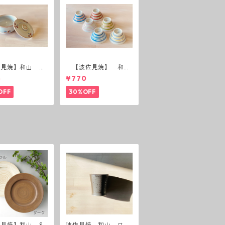
佐見焼】和山 蓋
【波佐見焼】 和
(花絵)
山 広東碗 二色ボー
5
¥770
ダー 全6パターン
OFF
30%OFF
見焼】和山 Sh
波佐見焼 和山 ワビ