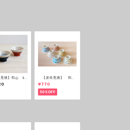
見焼】和山 ku
【波佐見焼】 和
anka碗 半青・半
山 広東碗 二色ボー
20
¥770
ダー 全6パターン
30%OFF