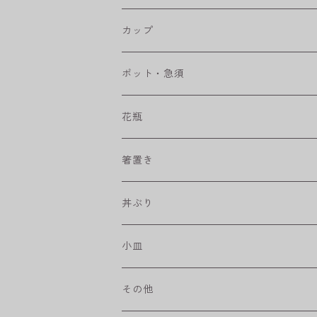
RONDE
丸皿
大鉢
カップ
ベベルボウル
長皿
中鉢
カップ
ポット・急須
プリーツ
角皿
小鉢
マグカップ
花瓶
取皿
藍駒
カレー＆パスタ皿
フリーカップ
水差し
箸置き
盛皿
ワビカップ
そば猪口
丼ぶり
ハンディ小皿
小皿
和ミモザ
その他