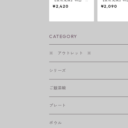
ミモザ スープマグ
リーフ・フラワ
¥2,420
¥2,090
ード 長皿
CATEGORY
※ アウトレット ※
シリーズ
shabby chic style
ご飯茶碗
フラワーパレード
プレート
八角シリーズ
楕円皿
ボウル