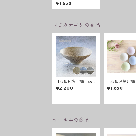
anami新色 飯碗
¥1,650
同じカテゴリの商品
【波佐見焼】和山 saz
【波佐見焼】和山
anami 新色 平碗
anami 飯碗
¥2,200
¥1,650
セール中の商品