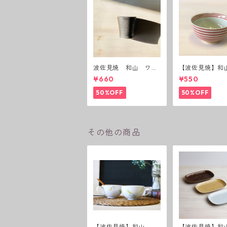
波佐見焼 和山 ワビ
【波佐見焼】和
カップ 黒錆 3種(アウ
ーダー茶碗 赤
¥660
¥550
トレット）
50%OFF
50%OFF
その他の商品
【波佐見焼】和山 和
【波佐見焼】和