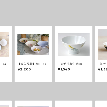
 saz
【波佐見焼】和山 saz
【波佐見焼】和山 和
【波佐
anami 平碗
ミモザ お茶碗
raw
¥2,200
¥1,540
¥1,3
赤