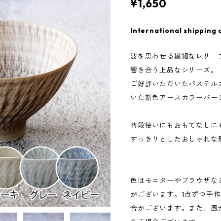
¥1,650
International shipping 
波を思わせる繊細なレリー
響き合う上品なシリーズ。
ご好評いただいたパステル
いた新色アースカラーバー
普段使いにもおもてなしに
すっきりとしたおしゃれな
色はモニターやブラウザな
がございます。1点ずつ手
合がございます。また、風