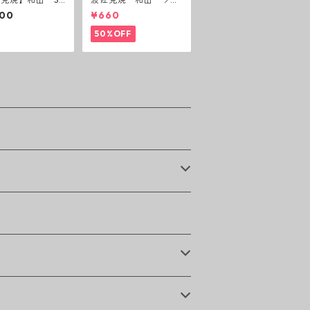
chic style 25プ
カップ 黒錆 3種(アウ
400
¥660
ト
トレット）
50%OFF