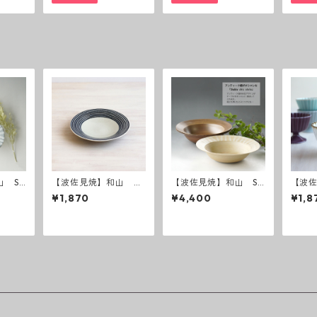
 Sh
【波佐見焼】和山 ボ
【波佐見焼】和山 Sh
【波
le ボウ
ーダー柄 「藍駒」6
abby chic style ボウ
esse
¥1,870
¥4,400
¥1,8
グレー
寸皿
ル大
カッ
 ）