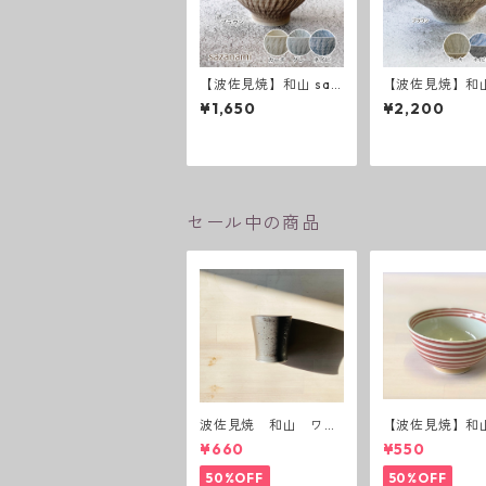
【波佐見焼】和山 saz
【波佐見焼】和山
anami新色 飯碗
anami 新色 平
¥1,650
¥2,200
セール中の商品
波佐見焼 和山 ワビ
【波佐見焼】和
カップ 黒錆 3種(アウ
ーダー茶碗 赤
¥660
¥550
トレット）
50%OFF
50%OFF