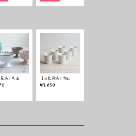
佐見焼】和山 D
【波佐見焼】和山 ワ
rt Cup デザート
ビカップ 白 - 全6種
70
¥1,650
プ
類 -