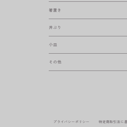
取皿
藍駒
カレー＆パスタ皿
フリーカップ
水差し
箸置き
盛皿
ワビカップ
そば猪口
丼ぶり
ハンディ小皿
小皿
和ミモザ
その他
sazanami
プライバシーポリシー
特定商取引法に