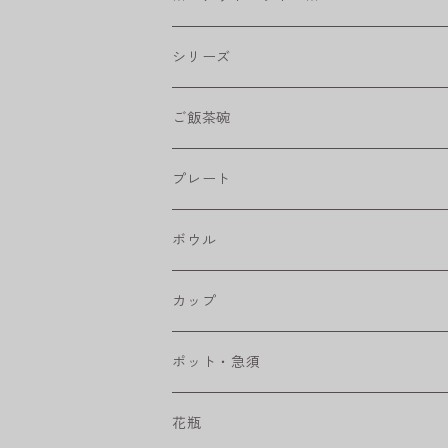
シリーズ
shabby chic style
ご飯茶碗
フラワーパレード
プレート
八角シリーズ
楕円皿
ボウル
RONDE
丸皿
大鉢
カップ
ベベルボウル
長皿
中鉢
カップ
ポット・急須
プリーツ
角皿
小鉢
マグカップ
花瓶