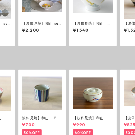
 saz
【波佐見焼】和山 saz
【波佐見焼】和山 和
【波佐
碗
anami 平碗
ミモザ お茶碗
raw
¥2,200
¥1,540
¥1,3
赤
山 ボ
波佐見焼】和山 そば
【波佐見焼】和山 蓋
【波
猪口（十草）
付丸鉢(唐辛子)
付丸鉢
¥700
¥990
¥82
50%OFF
40%OFF
50%