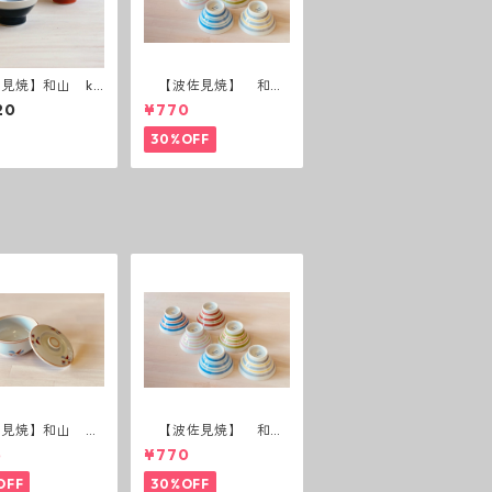
見焼】和山 ku
【波佐見焼】 和
anka碗 半青・半
山 広東碗 二色ボー
20
¥770
ダー 全6パターン
30%OFF
佐見焼】和山 蓋
【波佐見焼】 和
(花絵)
山 広東碗 二色ボー
5
¥770
ダー 全6パターン
OFF
30%OFF