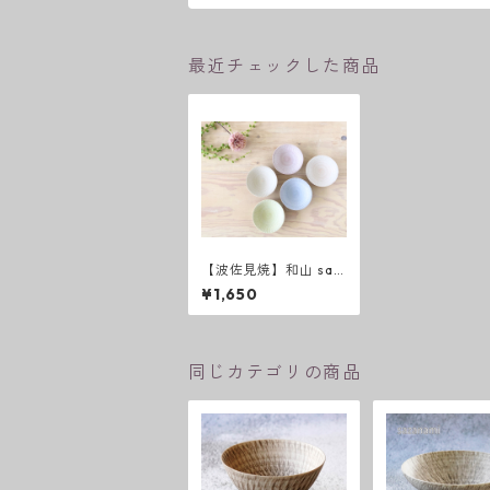
最近チェックした商品
【波佐見焼】和山 saz
anami 飯碗
¥1,650
同じカテゴリの商品