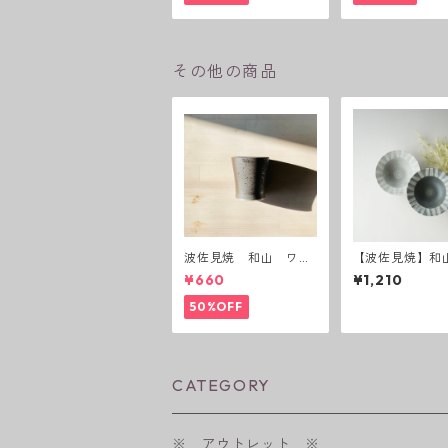
その他の商品
波佐見焼 和山 ワビ
【波佐見焼】和山
カップ 黒錆 3種(アウ
abby chic sty
¥660
¥1,210
トレット）
ルS ( ダーク
／ ライトグレー
50%OFF
CATEGORY
※ アウトレット ※