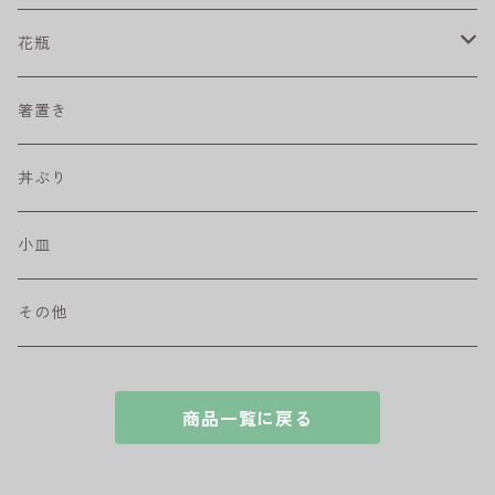
プリーツ
角皿
小鉢
マグカップ
花瓶
取皿
藍駒
カレー＆パスタ皿
フリーカップ
水差し
箸置き
盛皿
ワビカップ
そば猪口
丼ぶり
ハンディ小皿
小皿
和ミモザ
その他
sazanami
商品一覧に戻る