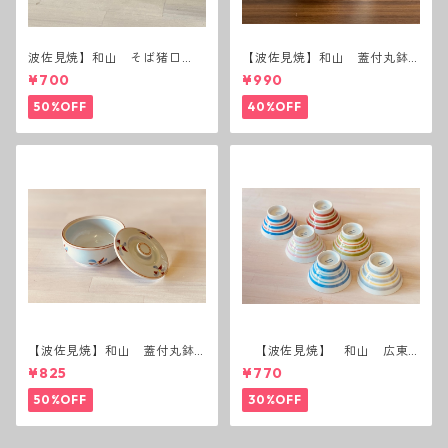
波佐見焼】和山 そば猪口
【波佐見焼】和山 蓋付丸鉢
（十草）
(唐辛子)
¥700
¥990
50%OFF
40%OFF
【波佐見焼】和山 蓋付丸鉢
【波佐見焼】 和山 広東
(花絵)
碗 二色ボーダー 全6パター
¥825
¥770
ン
50%OFF
30%OFF