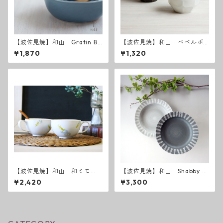
【波佐見焼】和山 Gratin Bo
【波佐見焼】和山 ベベルボ
wl グラタン皿
ウル M
¥1,870
¥1,320
【波佐見焼】和山 和ミモ
【波佐見焼】和山 Shabby c
ザ スープマグ
hic style カレー皿 ( ダーク
¥2,420
¥3,300
グレー ／ ライトグレー ）