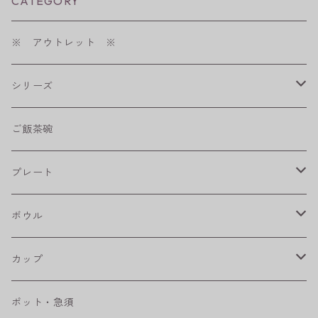
CATEGORY
※ アウトレット ※
シリーズ
shabby chic style
ご飯茶碗
フラワーパレード
プレート
八角シリーズ
楕円皿
ボウル
RONDE
丸皿
大鉢
カップ
ベベルボウル
長皿
中鉢
カップ
ポット・急須