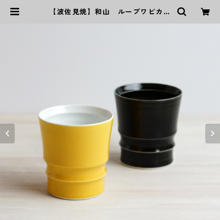
【波佐見焼】和山 ループワビカッ
プ （イエロー ／ インディゴ） |
｜波佐見焼｜WAZAN