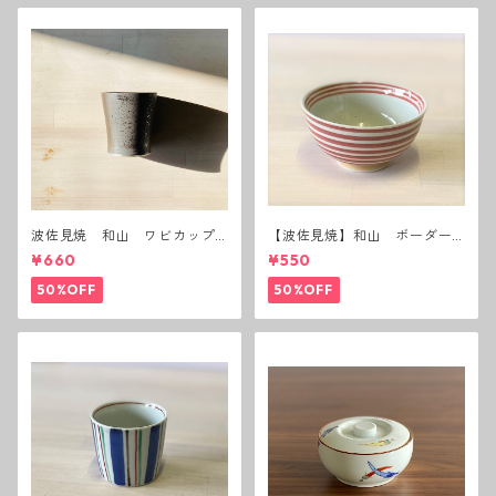
波佐見焼 和山 ワビカップ
【波佐見焼】和山 ボーダー
黒錆 3種(アウトレット）
茶碗 赤
¥660
¥550
50%OFF
50%OFF