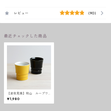
レビュー
(90)
最近チェックした商品
【波佐見焼】和山 ループワ
ビカップ （イエロー ／ イン
¥1,980
ディゴ）