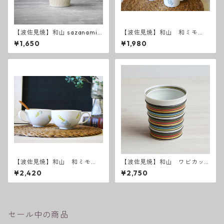
【波佐見焼】和山 sazanami
【波佐見焼】和山 和ミモ
反コップ
ザ マグカップ
¥1,650
¥1,980
【波佐見焼】和山 和ミモ
【波佐見焼】和山 ワビカッ
ザ スープマグ
プ カラーズレインボー
¥2,420
¥2,750
セール中の商品