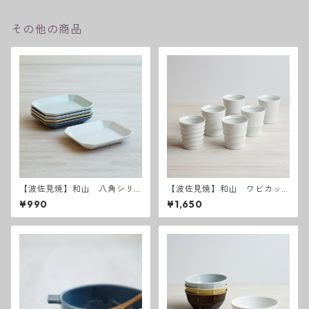
その他の商品
【波佐見焼】和山 八角シリ
【波佐見焼】和山 ワビカッ
ーズ プレートM
プ 白 - 全6種類 -
¥990
¥1,650