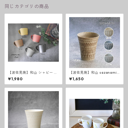
同じカテゴリの商品
【波佐見焼】和山 シャビー K
【波佐見焼】和山 sazanami
Kマグカップ
新色 反コップ
¥1,980
¥1,650