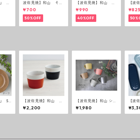
山 ボ
波佐見焼】和山 そば
【波佐見焼】和山 蓋
【波
猪口（十草）
付丸鉢(唐辛子)
付丸鉢
¥700
¥990
¥82
50%OFF
40%OFF
50%
 Sh
【波佐見焼】和山 そ
【波佐見焼】和山 シャ
【波佐
e 25プ
ば猪口 半青・半赤2
ビー KKマグカップ
OND
¥2,200
¥1,980
¥3,3
個セット