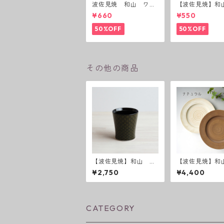
波佐見焼 和山 ワビ
【波佐見焼】和
カップ 黒錆 3種(アウ
ーダー茶碗 赤
¥660
¥550
トレット）
50%OFF
50%OFF
その他の商品
【波佐見焼】和山 ワ
【波佐見焼】和山
ビカップ スリム - オ
abby chic styl
¥2,750
¥4,400
リエンタルブラック -
レート
CATEGORY