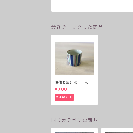
最近チェックした商品
波佐見焼】和山 そば
猪口（十草）
¥700
50%OFF
同じカテゴリの商品