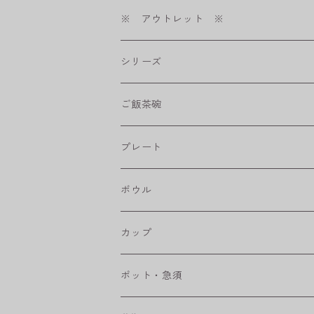
※ アウトレット ※
シリーズ
shabby chic style
ご飯茶碗
フラワーパレード
プレート
八角シリーズ
楕円皿
ボウル
RONDE
丸皿
大鉢
カップ
ベベルボウル
長皿
中鉢
カップ
ポット・急須