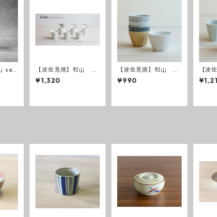
 saz
【波佐見焼】和山 ミ
【波佐見焼】和山 八
【波
ニワビカップ 白 - 全
角シリーズ フリーカ
角シ
¥1,320
¥990
¥1,2
6種類 -
ップS
ップL