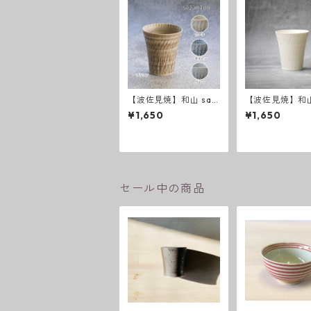
【波佐見焼】和山 saz
【波佐見焼】和山
anami新色 反コップ
anami 反コップ
¥1,650
¥1,650
セール中の商品