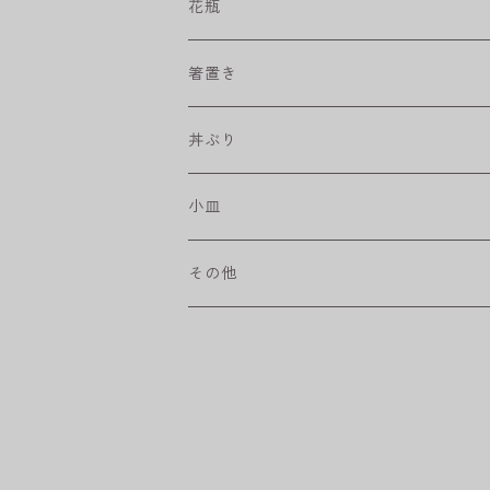
プリーツ
角皿
小鉢
マグカップ
花瓶
取皿
藍駒
カレー＆パスタ皿
フリーカップ
水差し
箸置き
盛皿
ワビカップ
そば猪口
丼ぶり
ハンディ小皿
小皿
和ミモザ
その他
sazanami