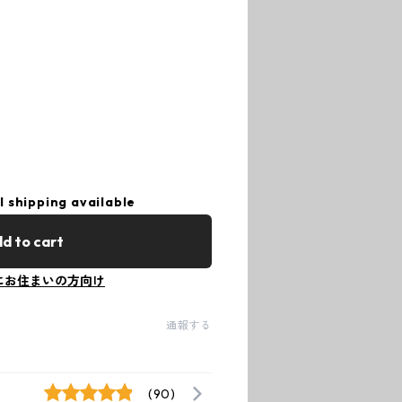
l shipping available
d to cart
にお住まいの方向け
通報する
(90)