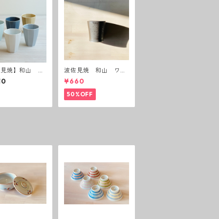
佐見焼】和山 八
波佐見焼 和山 ワビ
リーズ フリーカ
カップ 黒錆 3種(アウ
10
¥660
トレット）
50%OFF