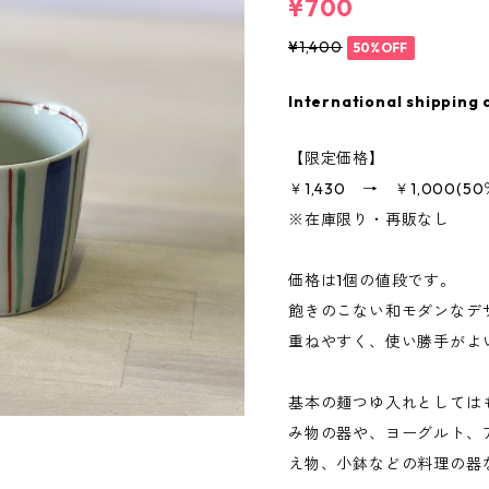
¥700
¥1,400
50%OFF
International shipping 
【限定価格】
￥1,430 → ￥1,000(50
※在庫限り・再販なし
価格は1個の値段です。
飽きのこない和モダンなデ
重ねやすく、使い勝手がよ
基本の麺つゆ入れとしては
み物の器や、ヨーグルト、
え物、小鉢などの料理の器