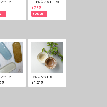
佐見焼】和山 蓋
【波佐見焼】 和
(花絵)
山 広東碗 二色ボー
5
¥770
ダー 全6パターン
OFF
30%OFF
見焼】和山 R
【波佐見焼】和山 Sh
E 長皿
abby chic style ボウ
00
¥1,210
ル小