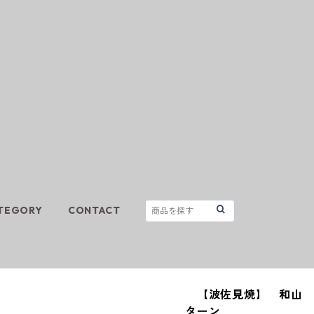
TEGORY
CONTACT
【波佐見焼】 和山 
ターン