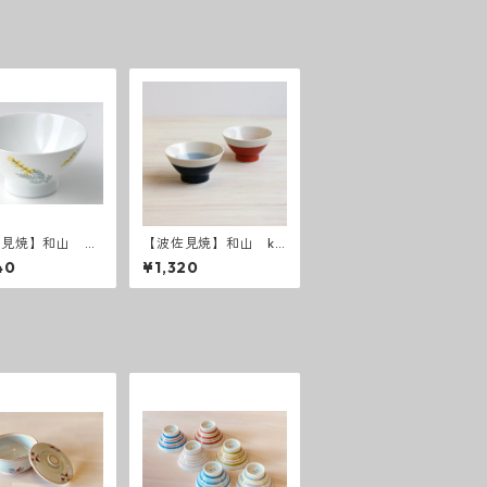
佐見焼】和山 和
【波佐見焼】和山 ku
ザ お茶碗
rawanka碗 半青・半
40
¥1,320
赤