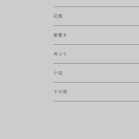
プリーツ
角皿
小鉢
マグカップ
花瓶
取皿
藍駒
カレー＆パスタ皿
フリーカップ
水差し
箸置き
盛皿
ワビカップ
そば猪口
丼ぶり
ハンディ小皿
小皿
和ミモザ
その他
sazanami