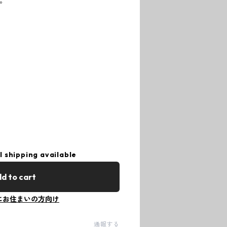
す。
l shipping available
d to cart
にお住まいの方向け
通報する