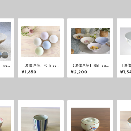
 saz
【波佐見焼】和山 saz
【波佐見焼】和山 saz
【波
碗
anami 飯碗
anami 平碗
ミモ
¥1,650
¥2,200
¥1,5