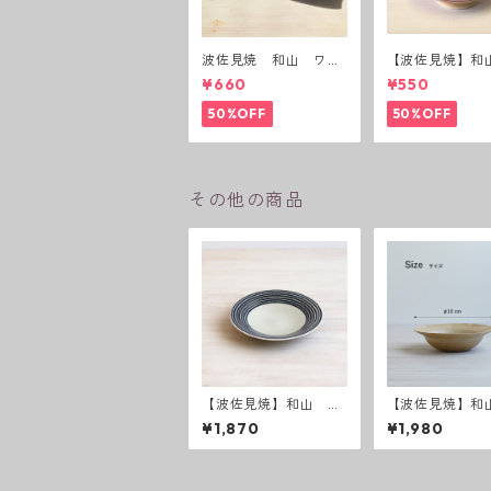
波佐見焼 和山 ワビ
【波佐見焼】和
カップ 黒錆 3種(アウ
ーダー茶碗 赤
¥660
¥550
トレット）
50%OFF
50%OFF
その他の商品
【波佐見焼】和山 ボ
【波佐見焼】和山
ーダー柄 「藍駒」6
abby chic sty
¥1,870
¥1,980
寸皿
ル中