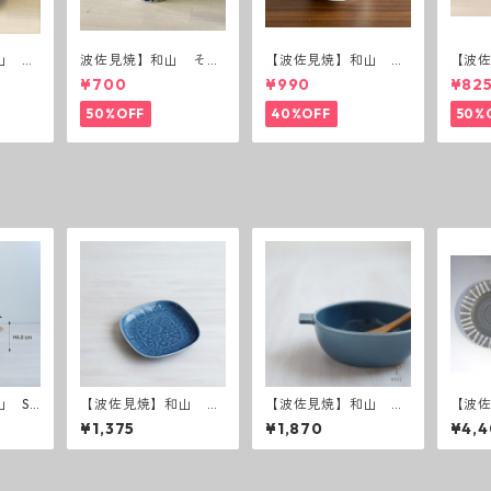
山 ボ
波佐見焼】和山 そば
【波佐見焼】和山 蓋
【波
猪口（十草）
付丸鉢(唐辛子)
付丸鉢
¥700
¥990
¥82
50%OFF
40%OFF
50%
 Sh
【波佐見焼】和山 レ
【波佐見焼】和山 Gr
【波佐
le ボウ
リーフ・フラワーパレ
atin Bowl グラタン皿
abby 
¥1,375
¥1,870
¥4,
ード取皿 うす瑠璃
ダーク
トグレ