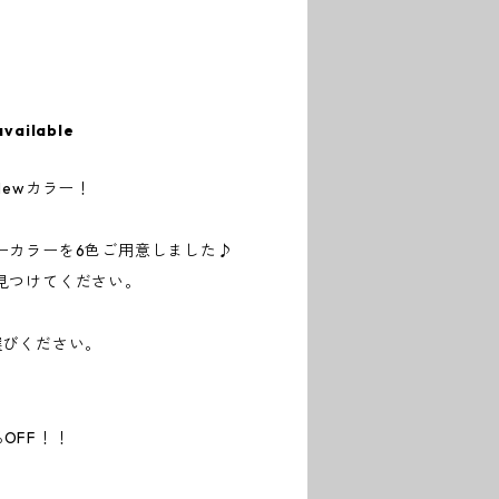
available
Newカラー！
ーカラーを6色ご用意しました♪
見つけてください。
選びください。
％OFF！！