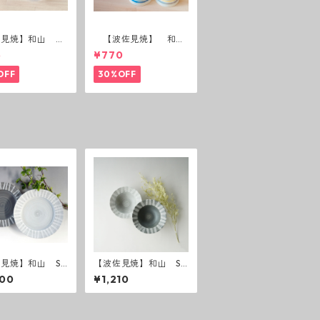
佐見焼】和山 蓋
【波佐見焼】 和
(花絵)
山 広東碗 二色ボー
5
¥770
ダー 全6パターン
OFF
30%OFF
見焼】和山 Sh
【波佐見焼】和山 Sh
chic style 25 (
abby chic style ボウ
400
¥1,210
グレー ／ ライ
ルS ( ダークグレー
ー ）
／ ライトグレー ）