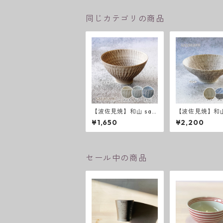
同じカテゴリの商品
【波佐見焼】和山 saz
【波佐見焼】和山
anami新色 飯碗
anami 新色 平
¥1,650
¥2,200
セール中の商品