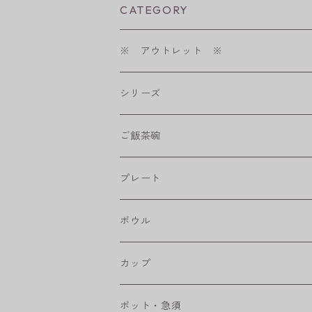
CATEGORY
※ アウトレット ※
シリーズ
shabby chic style
ご飯茶碗
フラワーパレード
プレート
八角シリーズ
楕円皿
ボウル
RONDE
丸皿
大鉢
カップ
ベベルボウル
長皿
中鉢
カップ
ポット・急須