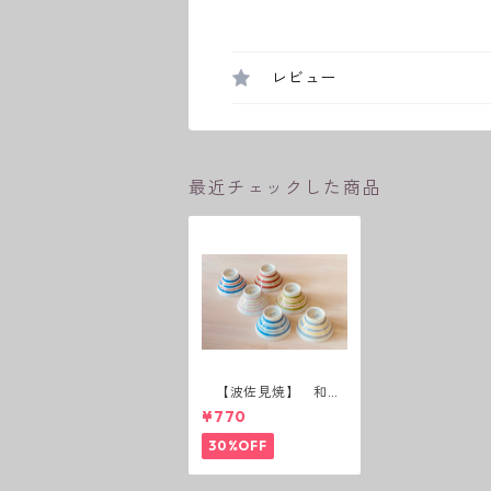
レビュー
最近チェックした商品
【波佐見焼】 和
山 広東碗 二色ボー
¥770
ダー 全6パターン
30%OFF