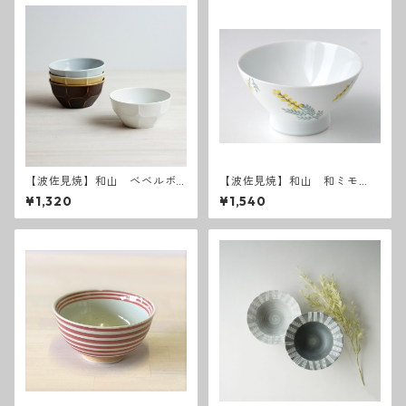
【波佐見焼】和山 ベベルボ
【波佐見焼】和山 和ミモ
ウル M
ザ お茶碗
¥1,320
¥1,540