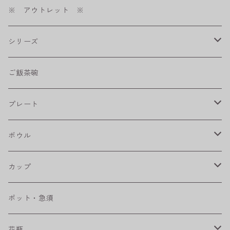
※ アウトレット ※
シリーズ
shabby chic style
ご飯茶碗
フラワーパレード
プレート
八角シリーズ
楕円皿
ボウル
RONDE
丸皿
大鉢
カップ
ベベルボウル
長皿
中鉢
カップ
ポット・急須
プリーツ
角皿
小鉢
マグカップ
花瓶