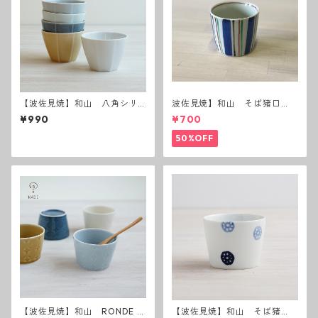
【波佐見焼】和山 八角シリ
波佐見焼】和山 そば猪口
ーズ フリーカップS
（十草）
¥990
¥700
50%OFF
【波佐見焼】和山 RONDE フ
【波佐見焼】和山 そば猪