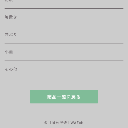
取皿
藍駒
カレー＆パスタ皿
フリーカップ
水差し
箸置き
盛皿
ワビカップ
そば猪口
丼ぶり
ハンディ小皿
小皿
和ミモザ
その他
sazanami
商品一覧に戻る
© ｜波佐見焼｜WAZAN