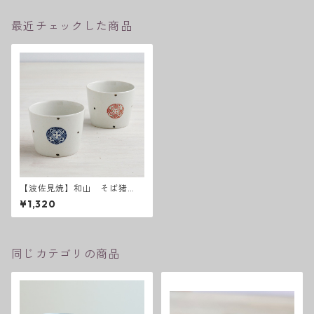
最近チェックした商品
【波佐見焼】和山 そば猪
口 丸地紋 - 全２色 -
¥1,320
同じカテゴリの商品