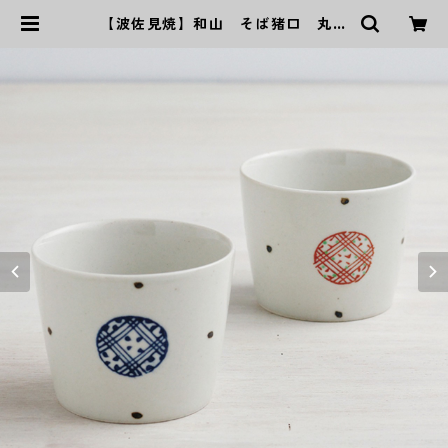
【波佐見焼】和山 そば猪口 丸地
紋 - 全２色 - | ｜波佐見焼｜WAZ
AN