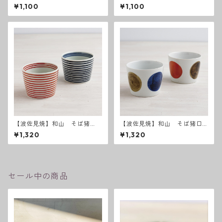
リーカップ
口 レンコン柄
¥1,100
¥1,100
【波佐見焼】和山 そば猪
【波佐見焼】和山 そば猪口
口 藍駒・朱駒
青丸紋・赤丸紋
¥1,320
¥1,320
セール中の商品