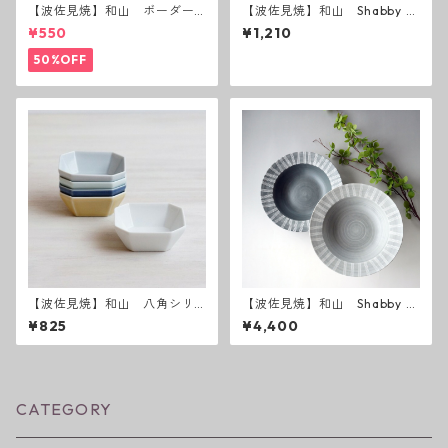
【波佐見焼】和山 ボーダー
【波佐見焼】和山 Shabby c
茶碗 赤
hic style ボウルS ( ダークグ
¥550
¥1,210
レー ／ ライトグレー ）
50%OFF
【波佐見焼】和山 八角シリ
【波佐見焼】和山 Shabby c
ーズ S 小付け
hic style ボウルL ( ダークグ
¥825
¥4,400
レー ／ ライトグレー ）
CATEGORY