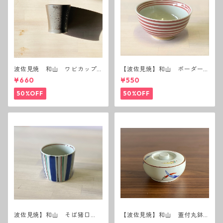
波佐見焼 和山 ワビカップ
【波佐見焼】和山 ボーダー
黒錆 3種(アウトレット）
茶碗 赤
¥660
¥550
50%OFF
50%OFF
波佐見焼】和山 そば猪口
【波佐見焼】和山 蓋付丸鉢
（十草）
(唐辛子)