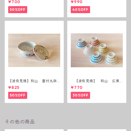
¥700
¥990
50%OFF
40%OFF
【波佐見焼】和山 蓋付丸鉢
【波佐見焼】 和山 広東
(花絵)
碗 二色ボーダー 全6パター
¥825
¥770
ン
50%OFF
30%OFF
その他の商品