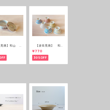
佐見焼】和山 蓋
【波佐見焼】 和
(花絵)
山 広東碗 二色ボー
5
¥770
ダー 全6パターン
OFF
30%OFF