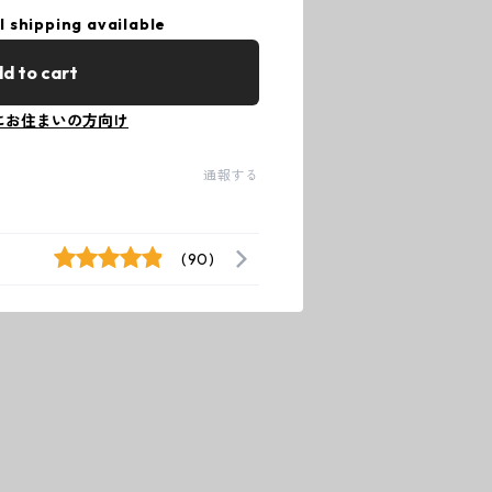
l shipping available
d to cart
にお住まいの方向け
通報する
(90)