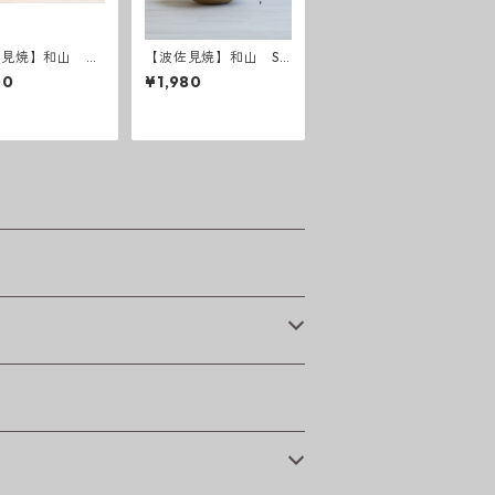
佐見焼】和山 ボ
【波佐見焼】和山 Sh
ー柄 「藍駒」小
abby chic style ボウ
00
¥1,980
ル中