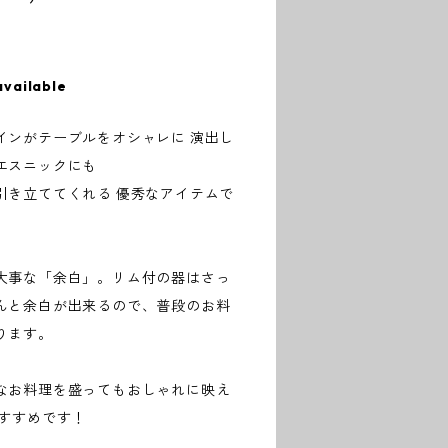
available
インがテーブルをオシャレに 演出し
エスニックにも
引き立ててくれる 優秀なアイテムで
大事な「余白」。リム付の器はさっ
んと余白が出来るので、普段のお料
ります。
なお料理を盛ってもおしゃれに映え
おすすめです！