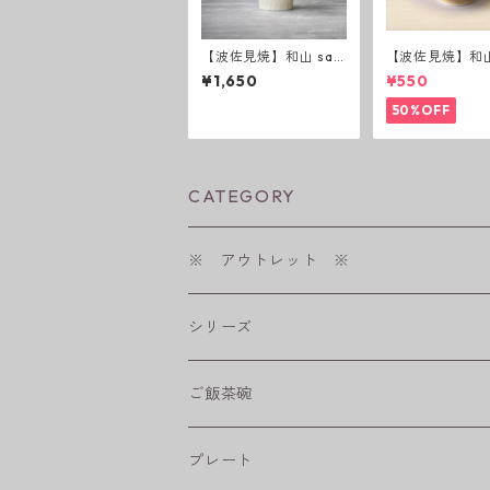
【波佐見焼】和山 saz
【波佐見焼】和
anami 反コップ
ーダー茶碗 赤
¥1,650
¥550
50%OFF
CATEGORY
※ アウトレット ※
シリーズ
shabby chic style
ご飯茶碗
フラワーパレード
プレート