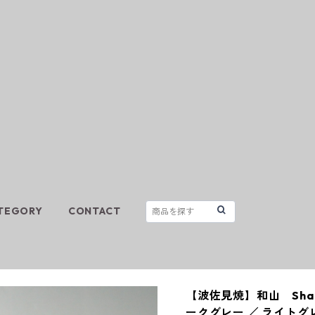
TEGORY
CONTACT
【波佐見焼】和山 Shabby
ークグレー ／ ライトグ