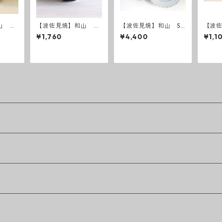
山 ボ
【波佐見焼】和山 ボ
【波佐見焼】和山 Sh
【波
ーダー柄「藍駒」反り
abby chic style 25 (
ーダ
¥1,760
¥4,400
¥1,1
碗中
ダークグレー ／ ライ
皿
トグレー ）