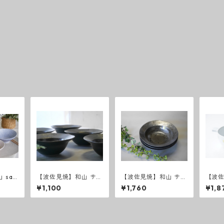
 saz
【波佐見焼】和山 サビ
【波佐見焼】和山 サビ
【波
ボウルS 和モダン シ
ボウルM 和モダン
ミモ
¥1,100
¥1,760
¥1,8
ンプル シック おしゃ
シンプル シック おし
ル
れ
ゃれ