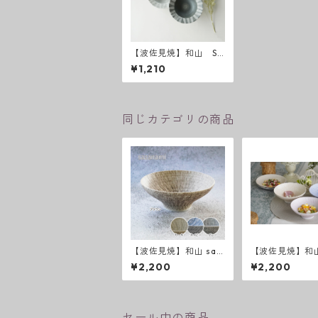
【波佐見焼】和山 Sh
abby chic style ボウ
¥1,210
ルS ( ダークグレー
／ ライトグレー ）
同じカテゴリの商品
【波佐見焼】和山 saz
【波佐見焼】和山
anami 新色 平碗
anami 平碗
¥2,200
¥2,200
セール中の商品