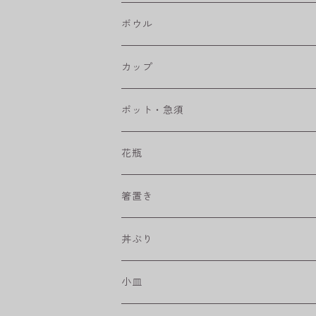
八角シリーズ
楕円皿
ボウル
RONDE
丸皿
大鉢
カップ
ベベルボウル
長皿
中鉢
カップ
ポット・急須
プリーツ
角皿
小鉢
マグカップ
花瓶
取皿
藍駒
カレー＆パスタ皿
フリーカップ
水差し
箸置き
盛皿
ワビカップ
そば猪口
丼ぶり
ハンディ小皿
小皿