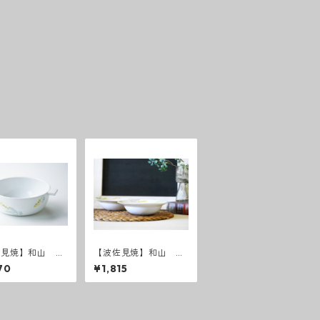
佐見焼】和山 和
【波佐見焼】和山 和
ザ グラタンボウ
ミモザ ボウルM
70
¥1,815