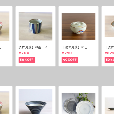
山 ボ
波佐見焼】和山 そば
【波佐見焼】和山 蓋
【波
猪口（十草）
付丸鉢(唐辛子)
付丸鉢
¥700
¥990
¥82
50%OFF
40%OFF
50%