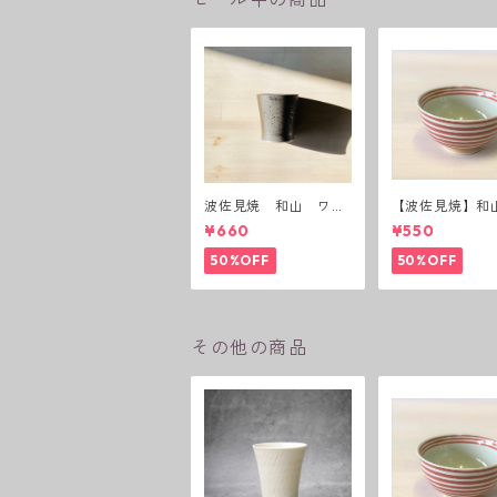
波佐見焼 和山 ワビ
【波佐見焼】和
カップ 黒錆 3種(アウ
ーダー茶碗 赤
¥660
¥550
トレット）
50%OFF
50%OFF
その他の商品