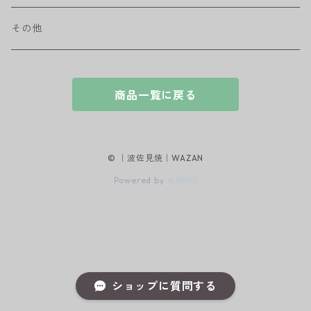
和ミモザ
その他
sazanami
商品一覧に戻る
© ｜波佐見焼｜WAZAN
Powered by
ショップに質問する