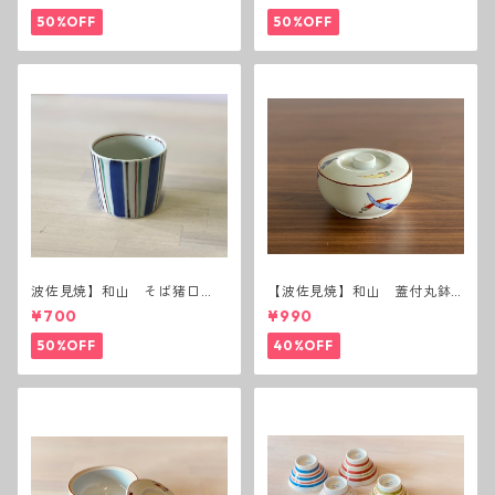
50%OFF
50%OFF
波佐見焼】和山 そば猪口
【波佐見焼】和山 蓋付丸鉢
（十草）
(唐辛子)
¥700
¥990
50%OFF
40%OFF