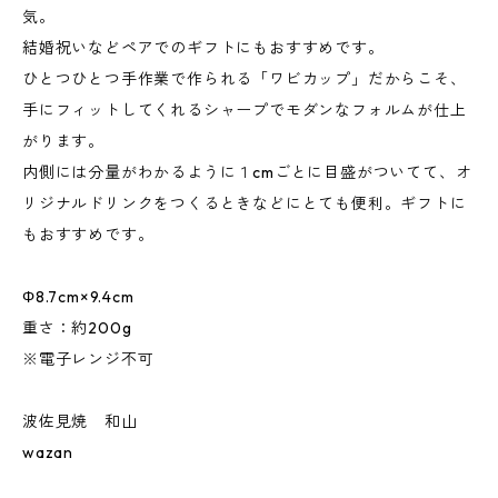
気。
結婚祝いなどペアでのギフトにもおすすめです。
ひとつひとつ手作業で作られる「ワビカップ」だからこそ、
手にフィットしてくれるシャープでモダンなフォルムが仕上
がります。
内側には分量がわかるように１cmごとに目盛がついてて、オ
リジナルドリンクをつくるときなどにとても便利。ギフトに
もおすすめです。
Φ8.7cm×9.4cm
重さ：約200g
※電子レンジ不可
波佐見焼 和山
wazan