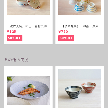
【波佐見焼】和山 蓋付丸鉢
【波佐見焼】 和山 広東
(花絵)
碗 二色ボーダー 全6パター
¥825
¥770
ン
50%OFF
30%OFF
その他の商品