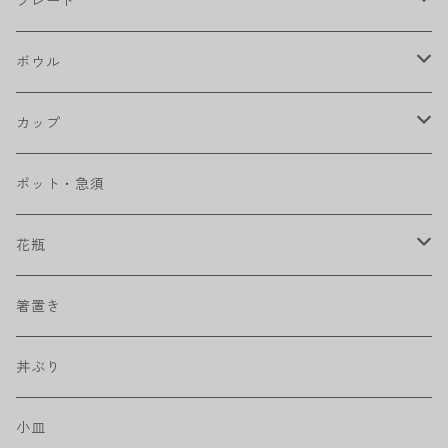
フラワーパレード
プレート
八角シリーズ
楕円皿
ボウル
RONDE
丸皿
大鉢
カップ
ベベルボウル
長皿
中鉢
カップ
ポット・急須
プリーツ
角皿
小鉢
マグカップ
花瓶
取皿
藍駒
カレー＆パスタ皿
フリーカップ
水差し
箸置き
盛皿
ワビカップ
そば猪口
丼ぶり
ハンディ小皿
小皿