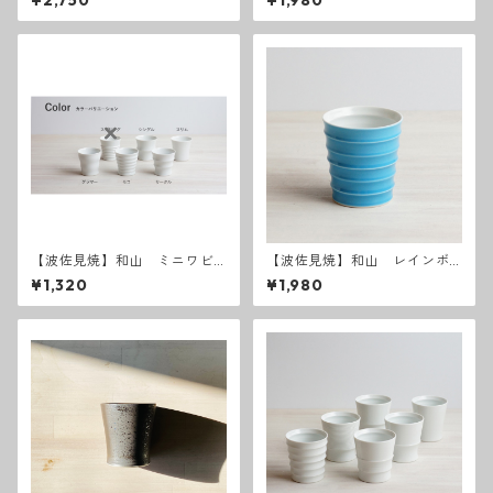
¥2,750
¥1,980
ディゴ）
【波佐見焼】和山 ミニワビ
【波佐見焼】和山 レインボ
カップ 白 - 全6種類 -
ーブルー ワビカップ
¥1,320
¥1,980