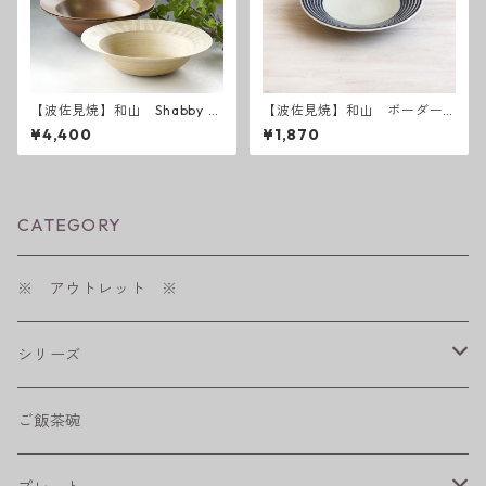
【波佐見焼】和山 Shabby c
【波佐見焼】和山 ボーダー
hic style ボウル大
柄 「藍駒」6寸皿
¥4,400
¥1,870
CATEGORY
※ アウトレット ※
シリーズ
shabby chic style
ご飯茶碗