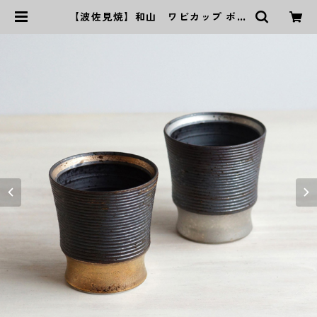
【波佐見焼】和山 ワビカップ ボー
ダー - 全２色 - | ｜波佐見焼｜WA
ZAN