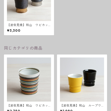
【波佐見焼】和山 ワビカッ
プ ボーダー - 全２色 -
¥3,300
同じカテゴリの商品
【波佐見焼】和山 ワビカッ
【波佐見焼】和山 ループワ
プ カラーズレインボー
ビカップ （イエロー ／ イン