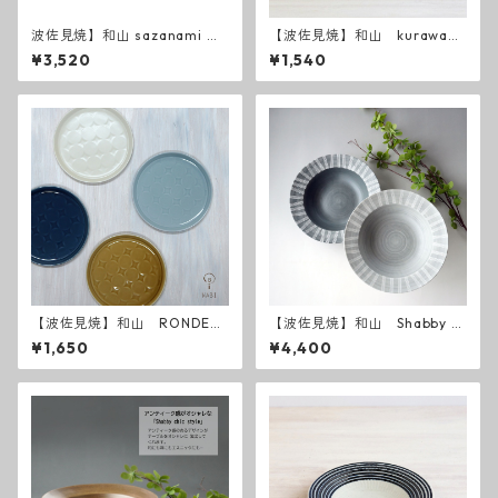
波佐見焼】和山 sazanami ７
【波佐見焼】和山 kurawank
寸皿
a碗 藍駒・朱駒
¥3,520
¥1,540
【波佐見焼】和山 RONDE
【波佐見焼】和山 Shabby c
丸皿 M
hic style ボウルL ( ダークグ
¥1,650
¥4,400
レー ／ ライトグレー ）