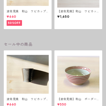
波佐見焼 和山 ワビカップ
【波佐見焼】和山 ワビカッ
黒錆 3種(アウトレット）
プ 白 - 全6種類 -
¥660
¥1,650
50%OFF
セール中の商品
波佐見焼 和山 ワビカップ
【波佐見焼】和山 ボーダー
黒錆 3種(アウトレット）
茶碗 赤
¥660
¥550