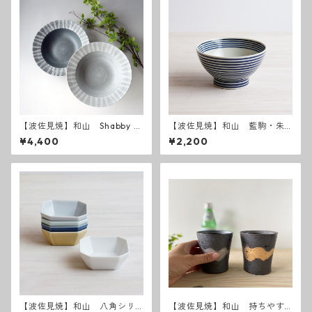
【波佐見焼】和山 Shabby c
【波佐見焼】和山 藍駒・朱
hic style ボウルL ( ダークグ
駒 広東丼 小サイズ
¥4,400
¥2,200
レー ／ ライトグレー ）
【波佐見焼】和山 八角シリ
【波佐見焼】和山 持ちやす