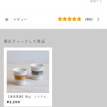
通報する
レビュー
(90)
最近チェックした商品
【波佐見焼】和山 ミニワビ
カップ サークル - 全2色 -
¥2,200