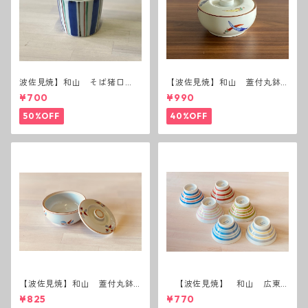
波佐見焼】和山 そば猪口
【波佐見焼】和山 蓋付丸鉢
（十草）
(唐辛子)
¥700
¥990
50%OFF
40%OFF
【波佐見焼】和山 蓋付丸鉢
【波佐見焼】 和山 広東
(花絵)
碗 二色ボーダー 全6パター
¥825
¥770
ン