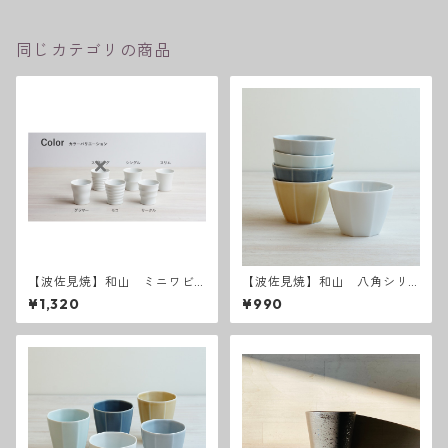
同じカテゴリの商品
【波佐見焼】和山 ミニワビ
【波佐見焼】和山 八角シリ
カップ 白 - 全6種類 -
ーズ フリーカップS
¥1,320
¥990