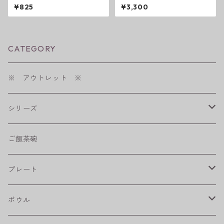
ーズ S 小付け
さ抜群の焼酎カップ 刷
¥825
¥3,300
毛 波佐見焼
CATEGORY
※ アウトレット ※
シリーズ
shabby chic style
ご飯茶碗
フラワーパレード
プレート
八角シリーズ
楕円皿
ボウル