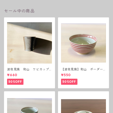
セール中の商品
波佐見焼 和山 ワビカップ
【波佐見焼】和山 ボーダー
黒錆 3種(アウトレット）
茶碗 赤
¥660
¥550
50%OFF
50%OFF