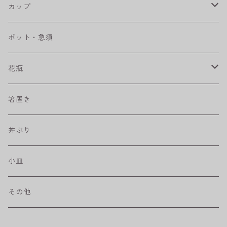
RONDE
丸皿
大鉢
カップ
ベベルボウル
長皿
中鉢
カップ
ポット・急須
プリーツ
角皿
小鉢
マグカップ
花瓶
取皿
藍駒
カレー＆パスタ皿
フリーカップ
水差し
箸置き
盛皿
ワビカップ
そば猪口
丼ぶり
ハンディ小皿
小皿
和ミモザ
その他
sazanami