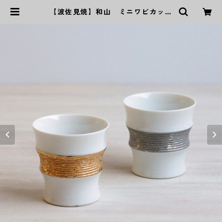
【波佐見焼】和山 ミニワビカップ
サークル - 全2色 - | ｜波佐見焼｜
WAZAN