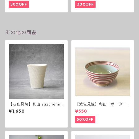
50%OFF
30%OFF
その他の商品
【波佐見焼】和山 sazanami
【波佐見焼】和山 ボーダー
反コップ
茶碗 赤
¥1,650
¥550
50%OFF