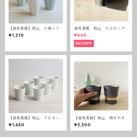
【波佐見焼】和山 八角シリ
波佐見焼 和山 ワビカップ
ーズ フリーカップL
黒錆 3種(アウトレット）
¥1,210
¥660
50%OFF
【波佐見焼】和山 ワビカッ
【波佐見焼】和山 持ちやす
プ 白 - 全6種類 -
さ抜群の焼酎カップ ルー
¥1,650
¥3,300
プ 波佐見焼