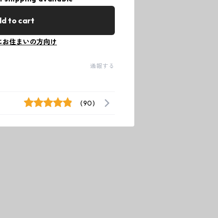
d to cart
にお住まいの方向け
通報する
(90)