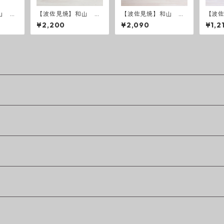
山 ベ
【波佐見焼】和山 そ
【波佐見焼】和山 レ
【波
）うす
ば猪口 半青・半赤2
リーフ・フラワーパレ
ーダ
¥2,200
¥2,090
¥1,2
個セット
ード 長皿
碗小