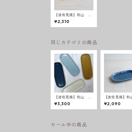
【波佐見焼】和山 二
色小紋 W長皿
¥2,310
同じカテゴリの商品
【波佐見焼】和山 R
【波佐見焼】和
ONDE 長皿
リーフ・フラワ
¥3,300
¥2,090
ード長皿 うす
セール中の商品