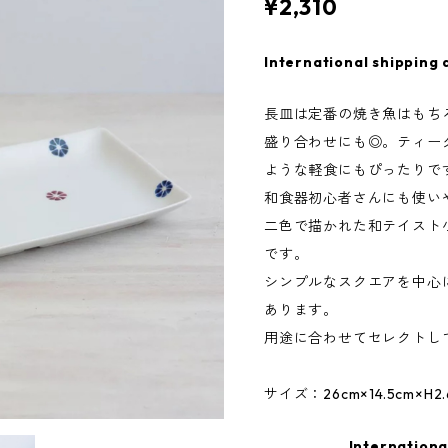
¥2,310
International shipping 
長皿は定番の焼き魚はもち
盛り合わせにも◎。ティー
ような軽食にもぴったりで
和食器初心者さんにも使い
二色で描かれた和テイスト
です。
シンプルなスクエアを中心
あります。
用途に合わせてセレクトし
サイズ：26cm×14.5cm×H2.
Internationa