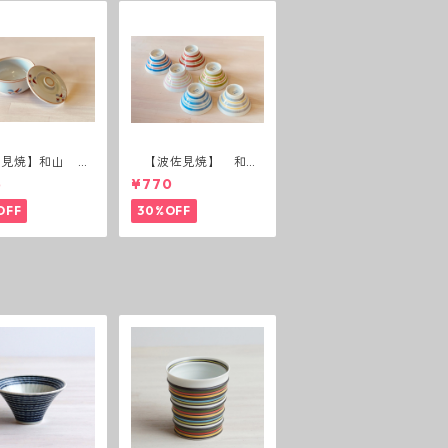
佐見焼】和山 蓋
【波佐見焼】 和
(花絵)
山 広東碗 二色ボー
5
¥770
ダー 全6パターン
OFF
30%OFF