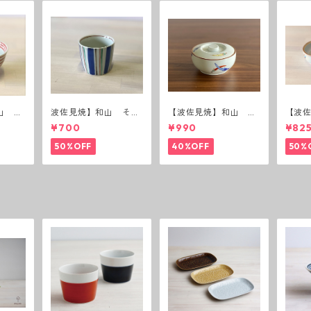
山 ボ
波佐見焼】和山 そば
【波佐見焼】和山 蓋
【波
猪口（十草）
付丸鉢(唐辛子)
付丸鉢
¥700
¥990
¥82
50%OFF
40%OFF
50%