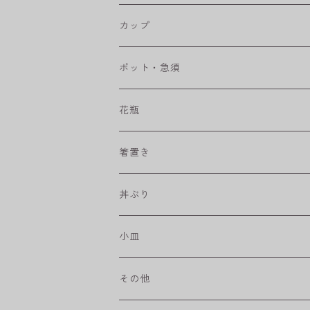
RONDE
丸皿
大鉢
カップ
ベベルボウル
長皿
中鉢
カップ
ポット・急須
プリーツ
角皿
小鉢
マグカップ
花瓶
取皿
藍駒
カレー＆パスタ皿
フリーカップ
水差し
箸置き
盛皿
ワビカップ
そば猪口
丼ぶり
ハンディ小皿
小皿
和ミモザ
その他