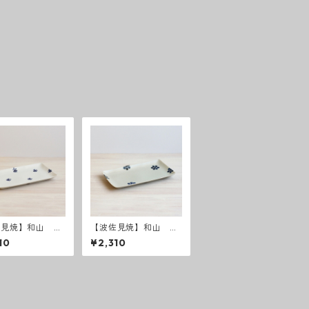
佐見焼】和山 リ
【波佐見焼】和山 藍
Wプレート長角皿
花 長皿
10
¥2,310