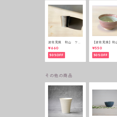
波佐見焼 和山 ワビ
【波佐見焼】和
カップ 黒錆 3種(アウ
ーダー茶碗 赤
¥660
¥550
トレット）
50%OFF
50%OFF
その他の商品