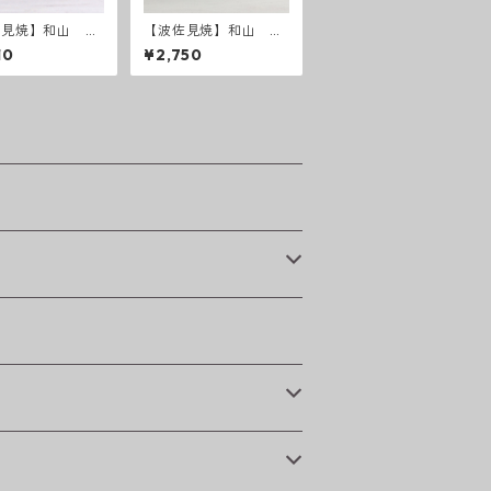
佐見焼】和山 ボ
【波佐見焼】和山 ワ
ー柄「藍駒」反り
ビカップ カラーズレ
10
¥2,750
インボー