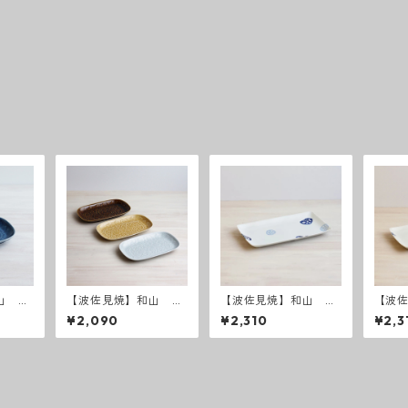
山 レ
【波佐見焼】和山 レ
【波佐見焼】和山 レ
【波
ーパレ
リーフ・フラワーパレ
ンコン Wプレート 長
ーフ 
¥2,090
¥2,310
¥2,3
瑠璃
ード 長皿
角皿