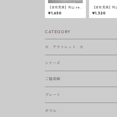
【波佐見焼】和山 saz
【波佐見焼】和
anami 反コップ
ベルボウル（Ｍ
¥1,650
¥1,320
瑠璃
CATEGORY
※ アウトレット ※
シリーズ
shabby chic style
ご飯茶碗
フラワーパレード
プレート
八角シリーズ
楕円皿
ボウル