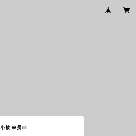
小紋 W長皿