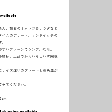
available
ろん、朝食のオムレツ＆サラダなど
タイムのデザート、サンドイッチの
す。
やすいプレーンでシンプルな形。
小紋柄。上品でかわいらしい雰囲気
にサイズ違いのプレートと長角皿が
てみてください。
6cm
l shipping available