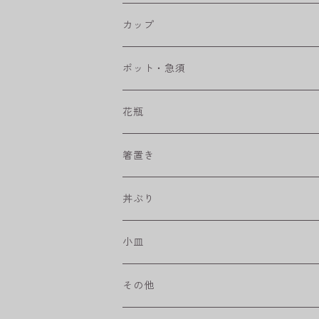
RONDE
丸皿
大鉢
カップ
ベベルボウル
長皿
中鉢
カップ
ポット・急須
プリーツ
角皿
小鉢
マグカップ
花瓶
取皿
藍駒
カレー＆パスタ皿
フリーカップ
水差し
箸置き
盛皿
ワビカップ
そば猪口
丼ぶり
ハンディ小皿
小皿
和ミモザ
その他