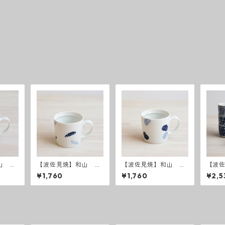
山 K
【波佐見焼】和山 K
【波佐見焼】和山 K
【波
 オレ
Kマグカップ - エン
Kマグカップ - オニ
ラワ
¥1,760
¥1,760
¥2,5
ドウ -
オン -
プマ