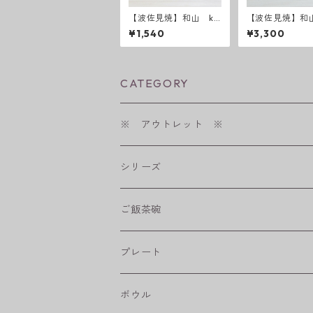
【波佐見焼】和山 ku
【波佐見焼】和
rawanka碗 藍駒・朱
リーフ・フラワ
¥1,540
¥3,300
駒
ード 盛皿 う
CATEGORY
※ アウトレット ※
シリーズ
shabby chic style
ご飯茶碗
フラワーパレード
プレート
八角シリーズ
楕円皿
ボウル