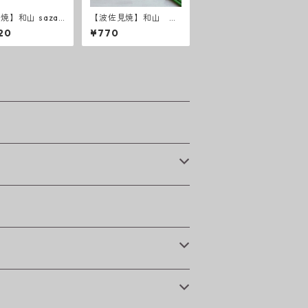
焼】和山 sazan
【波佐見焼】和山 ハ
 ７寸皿
ンディ小皿 カラー
20
¥770
【全8色】