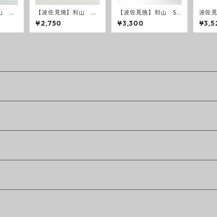
山 レ
【波佐見焼】和山 ワ
【波佐見焼】和山 Sh
波佐見
ーパレ
ビカップ スリム - オ
abby chic style カレ
ami
¥2,750
¥3,300
¥3,5
す瑠璃
リエンタルブラック -
ー皿 ( ダークグレー
／ ライトグレー ）