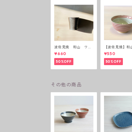
波佐見焼 和山 ワビ
【波佐見焼】和
カップ 黒錆 3種(アウ
ーダー茶碗 赤
¥660
¥550
トレット）
50%OFF
50%OFF
その他の商品