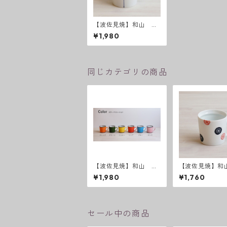
【波佐見焼】和山 一
輪花 KKマグカップ
¥1,980
同じカテゴリの商品
【波佐見焼】和山 カ
【波佐見焼】和
ラーKKマグ
Kマグカップ -
¥1,980
¥1,760
ンジ紋 -
セール中の商品