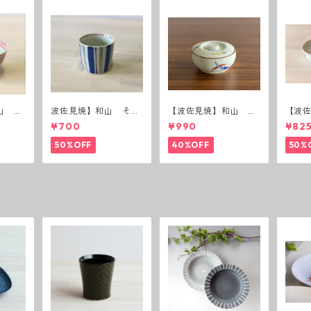
山 ボ
波佐見焼】和山 そば
【波佐見焼】和山 蓋
【波
猪口（十草）
付丸鉢(唐辛子)
付丸鉢
¥700
¥990
¥82
50%OFF
40%OFF
50%