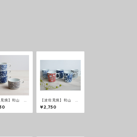
佐見焼】和山 フ
【波佐見焼】和山 フ
ーパレード スー
ラワーパレード マグ
30
¥2,750
グ
カップ