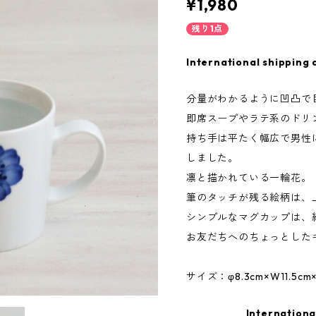
¥1,980
残り1点
International shipping 
分量がわかるように凹凸で
即席スープやラテ系のドリ
持ち手は平たく幅広で男性
しました。
凛と描かれている一輪花。
筆のタッチが残る絵柄は、
シンプルなマグカップは、
お友だちへのちょっとした
サイズ：φ8.3cm×W11.5cm
Internationa