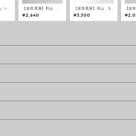
山 シャ
【波佐見焼】和山 丸
【波佐見焼】和山 Sh
【波
ップ
紋 広東丼 小 - 赤 -
abby chic style カレ
リー
¥2,640
¥3,300
¥2,
ー皿
ード