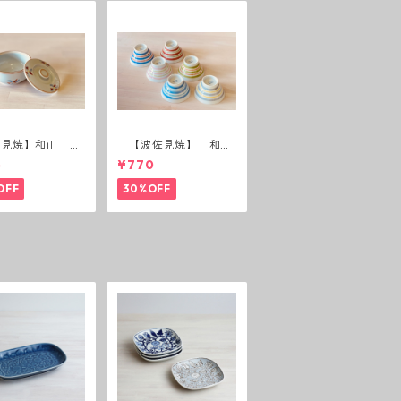
佐見焼】和山 蓋
【波佐見焼】 和
(花絵)
山 広東碗 二色ボー
5
¥770
ダー 全6パターン
OFF
30%OFF