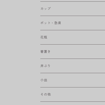
RONDE
丸皿
大鉢
カップ
ベベルボウル
長皿
中鉢
カップ
ポット・急須
プリーツ
角皿
小鉢
マグカップ
花瓶
取皿
藍駒
カレー＆パスタ皿
フリーカップ
水差し
箸置き
盛皿
ワビカップ
そば猪口
丼ぶり
ハンディ小皿
小皿
和ミモザ
その他