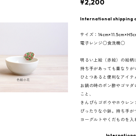
¥2,200
International shipping 
サイズ：14cm×11.5cm×H5c
電子レンジ○食洗機○
明るい上絵（赤絵）の絵柄
持ち手があっても重なりが
ひとつあると便利なアイテ
お鍋の時のポン酢やゴマダ
こと、
きんぴらゴボウやホウレン
ぴったりな小鉢。持ち手が
ヨーグルトやくだものを入
Internationa