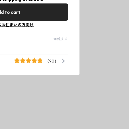
d to cart
にお住まいの方向け
通報する
(90)