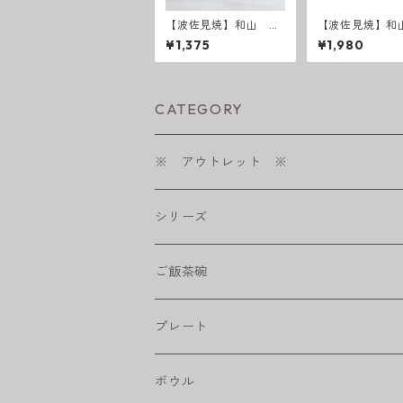
【波佐見焼】和山 レ
【波佐見焼】和
リーフ・フラワーパレ
ビー KKマグカ
¥1,375
¥1,980
ード取皿 うす瑠璃
CATEGORY
※ アウトレット ※
シリーズ
shabby chic style
ご飯茶碗
フラワーパレード
プレート
八角シリーズ
楕円皿
ボウル