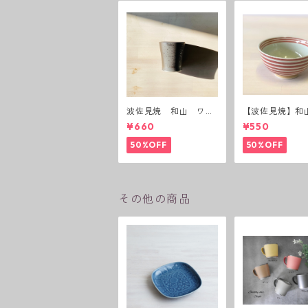
波佐見焼 和山 ワビ
【波佐見焼】和
カップ 黒錆 3種(アウ
ーダー茶碗 赤
¥660
¥550
トレット）
50%OFF
50%OFF
その他の商品