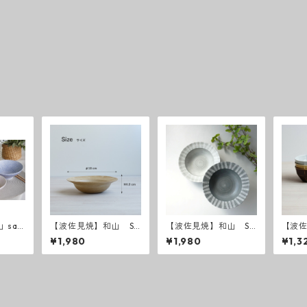
 saz
【波佐見焼】和山 Sh
【波佐見焼】和山 Sh
【波
abby chic style ボウ
abby chic style ボウ
ベル
¥1,980
¥1,980
¥1,3
ル中
ルM ( ダークグレー
／ ライトグレー ）