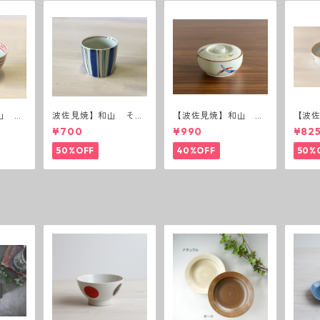
山 ボ
波佐見焼】和山 そば
【波佐見焼】和山 蓋
【波
猪口（十草）
付丸鉢(唐辛子)
付丸鉢
¥700
¥990
¥82
50%OFF
40%OFF
50%