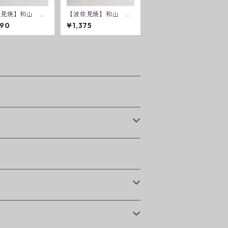
佐見焼】和山 レ
【波佐見焼】和山 フ
フ・フラワーパレ
ラワーパレード取皿
090
¥1,375
長皿 うす瑠璃