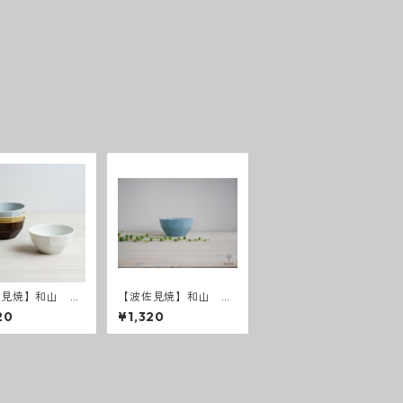
佐見焼】和山 ベ
【波佐見焼】和山 ベ
ボウル M
ベルボウル（Ｍ）スカ
20
¥1,320
イ