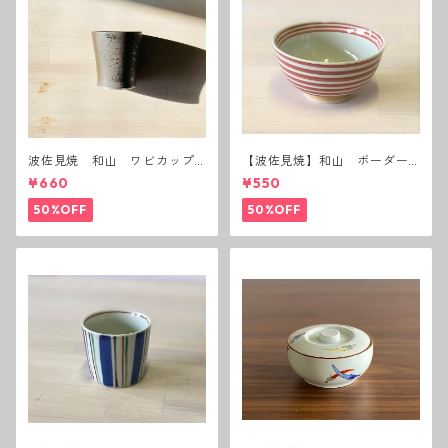
波佐見焼 和山 ワビカップ
【波佐見焼】和山 ボーダー
黒錆 3種(アウトレット）
茶碗 赤
¥660
¥550
50%OFF
50%OFF