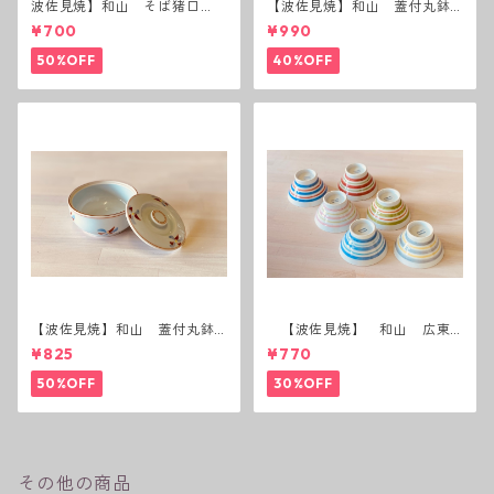
波佐見焼】和山 そば猪口
【波佐見焼】和山 蓋付丸鉢
（十草）
(唐辛子)
¥700
¥990
50%OFF
40%OFF
【波佐見焼】和山 蓋付丸鉢
【波佐見焼】 和山 広東
(花絵)
碗 二色ボーダー 全6パター
¥825
¥770
ン
50%OFF
30%OFF
その他の商品