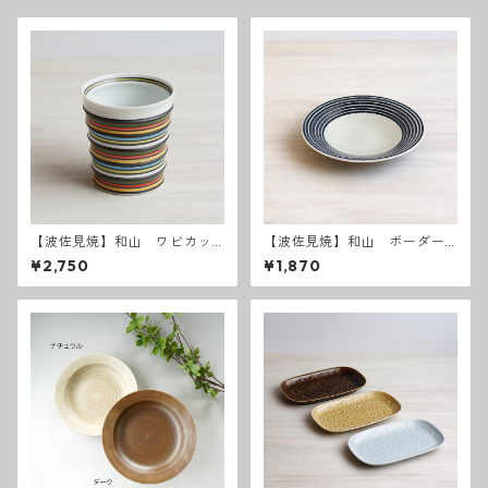
【波佐見焼】和山 ワビカッ
【波佐見焼】和山 ボーダー
プ カラーズレインボー
柄 「藍駒」6寸皿
¥2,750
¥1,870