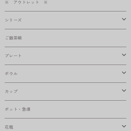
※ アウトレット ※
シリーズ
shabby chic style
ご飯茶碗
フラワーパレード
プレート
八角シリーズ
楕円皿
ボウル
RONDE
丸皿
大鉢
カップ
ベベルボウル
長皿
中鉢
カップ
ポット・急須
プリーツ
角皿
小鉢
マグカップ
花瓶