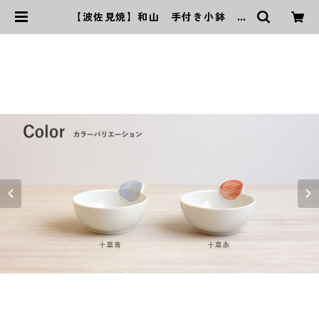
【波佐見焼】和山 手付き小鉢
十草ペア | ｜波佐見焼｜WAZAN