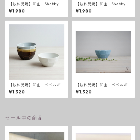
【波佐見焼】和山 Shabby c
【波佐見焼】和山 Shabby c
hic style ボウル中
hic style ボウルM ( ダーク
¥1,980
¥1,980
グレー ／ ライトグレー ）
【波佐見焼】和山 ベベルボ
【波佐見焼】和山 ベベルボ
ウル M
ウル（Ｍ）スカイ
¥1,320
¥1,320
セール中の商品