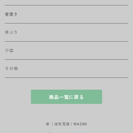
取皿
藍駒
カレー＆パスタ皿
フリーカップ
水差し
箸置き
盛皿
ワビカップ
そば猪口
丼ぶり
ハンディ小皿
小皿
和ミモザ
その他
sazanami
商品一覧に戻る
© ｜波佐見焼｜WAZAN