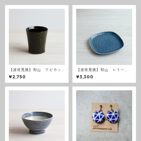
【波佐見焼】和山 ワビカッ
【波佐見焼】和山 レリー
プ スリム - オリエンタルブ
フ・フラワーパレード 盛
¥2,750
¥3,300
ラック -
皿 うす瑠璃