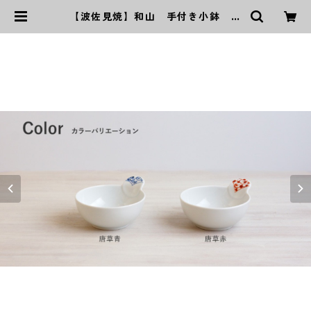
【波佐見焼】和山 手付き小鉢 唐
草ペア | ｜波佐見焼｜WAZAN