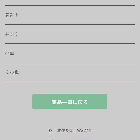
取皿
藍駒
カレー＆パスタ皿
フリーカップ
水差し
箸置き
盛皿
ワビカップ
そば猪口
丼ぶり
ハンディ小皿
小皿
和ミモザ
その他
sazanami
商品一覧に戻る
© ｜波佐見焼｜WAZAN