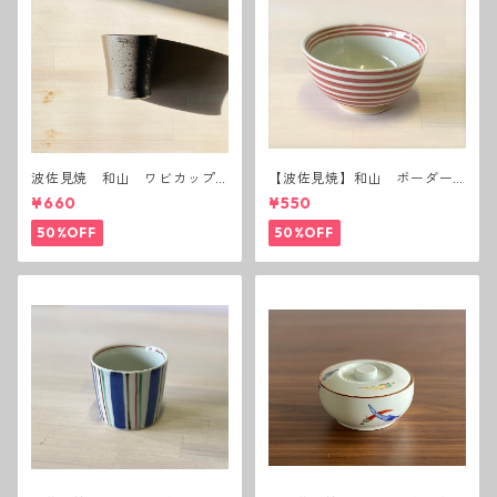
波佐見焼 和山 ワビカップ
【波佐見焼】和山 ボーダー
黒錆 3種(アウトレット）
茶碗 赤
¥660
¥550
50%OFF
50%OFF