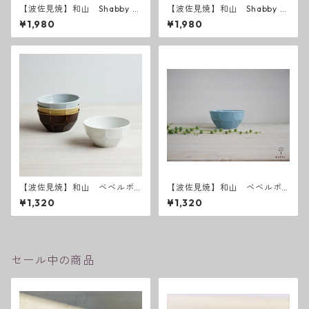
【波佐見焼】和山 Shabby c
【波佐見焼】和山 Shabby c
hic style ボウル中
hic style ボウルM ( ダーク
¥1,980
¥1,980
グレー ／ ライトグレー ）
【波佐見焼】和山 ベベルボ
【波佐見焼】和山 ベベルボ
ウル M
ウル（Ｍ）スカイ
¥1,320
¥1,320
セール中の商品