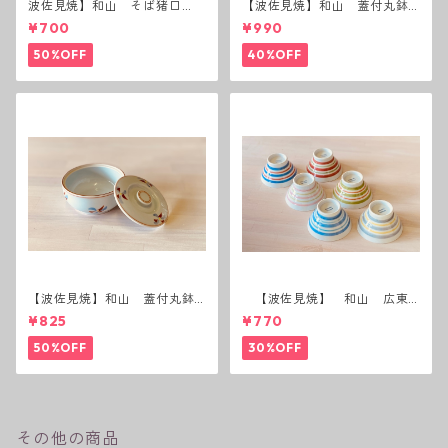
波佐見焼】和山 そば猪口
【波佐見焼】和山 蓋付丸鉢
（十草）
(唐辛子)
¥700
¥990
50%OFF
40%OFF
【波佐見焼】和山 蓋付丸鉢
【波佐見焼】 和山 広東
(花絵)
碗 二色ボーダー 全6パター
¥825
¥770
ン
50%OFF
30%OFF
その他の商品