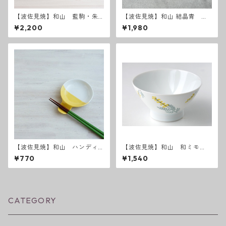
【波佐見焼】和山 藍駒・朱
【波佐見焼】和山 結晶青 イ
駒 広東丼 小サイズ
ヤリング・ピアス
¥2,200
¥1,980
【波佐見焼】和山 ハンディ
【波佐見焼】和山 和ミモ
小皿 カラー 【全8色】
ザ お茶碗
¥770
¥1,540
CATEGORY