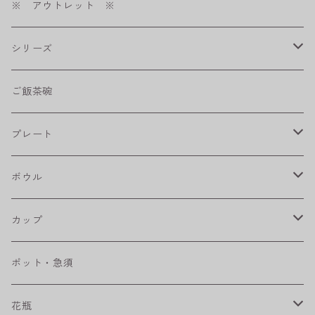
※ アウトレット ※
シリーズ
shabby chic style
ご飯茶碗
フラワーパレード
プレート
八角シリーズ
楕円皿
ボウル
RONDE
丸皿
大鉢
カップ
ベベルボウル
長皿
中鉢
カップ
ポット・急須
プリーツ
角皿
小鉢
マグカップ
花瓶