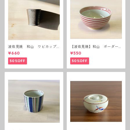
波佐見焼 和山 ワビカップ
【波佐見焼】和山 ボーダー
黒錆 3種(アウトレット）
茶碗 赤
¥660
¥550
50%OFF
50%OFF