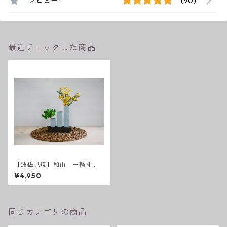
レビュー
(90)
最近チェックした商品
【波佐見焼】和山 一輪挿
し グレー3本
¥4,950
同じカテゴリの商品