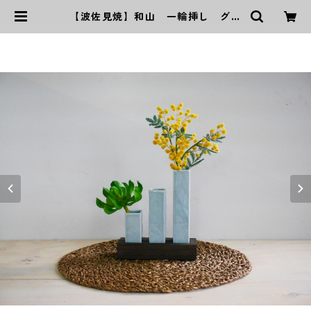
【波佐見焼】和山 一輪挿し グレ
ー3本 | ｜波佐見焼｜WAZAN