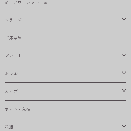
※ アウトレット ※
シリーズ
shabby chic style
ご飯茶碗
フラワーパレード
プレート
八角シリーズ
楕円皿
ボウル
RONDE
丸皿
大鉢
カップ
ベベルボウル
長皿
中鉢
カップ
ポット・急須
プリーツ
角皿
小鉢
マグカップ
花瓶