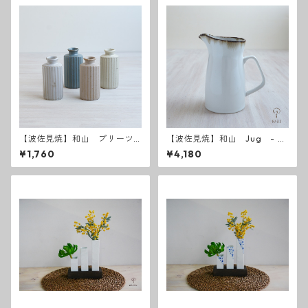
【波佐見焼】和山 プリーツ
【波佐見焼】和山 Jug - 水
花瓶
差し -
¥1,760
¥4,180