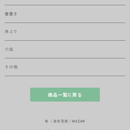
取皿
藍駒
カレー＆パスタ皿
フリーカップ
水差し
箸置き
盛皿
ワビカップ
そば猪口
丼ぶり
ハンディ小皿
小皿
和ミモザ
その他
sazanami
商品一覧に戻る
© ｜波佐見焼｜WAZAN