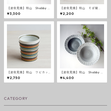
【波佐見焼】和山 Shabby c
【波佐見焼】和山 そば猪
hic style カレー皿 ( ダーク
口 半青・半赤2個セット
¥3,300
¥2,200
グレー ／ ライトグレー ）
【波佐見焼】和山 ワビカッ
【波佐見焼】和山 Shabby c
プ カラーズレインボー
hic style ボウルL ( ダークグ
¥2,750
¥4,400
レー ／ ライトグレー ）
CATEGORY