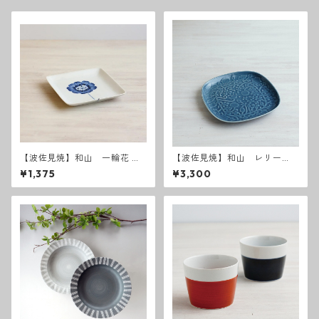
【波佐見焼】和山 一輪花 W
【波佐見焼】和山 レリー
プレート角皿 - 小 -
フ・フラワーパレード 盛
¥1,375
¥3,300
皿 うす瑠璃