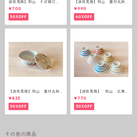
波佐見焼】和山 そば猪口
【波佐見焼】和山 蓋付丸鉢
（十草）
(唐辛子)
¥700
¥990
50%OFF
40%OFF
【波佐見焼】和山 蓋付丸鉢
【波佐見焼】 和山 広東
(花絵)
碗 二色ボーダー 全6パター
¥825
¥770
ン
50%OFF
30%OFF
その他の商品