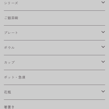
シリーズ
shabby chic style
ご飯茶碗
フラワーパレード
プレート
八角シリーズ
楕円皿
ボウル
RONDE
丸皿
大鉢
カップ
ベベルボウル
長皿
中鉢
カップ
ポット・急須
プリーツ
角皿
小鉢
マグカップ
花瓶
取皿
藍駒
カレー＆パスタ皿
フリーカップ
水差し
箸置き