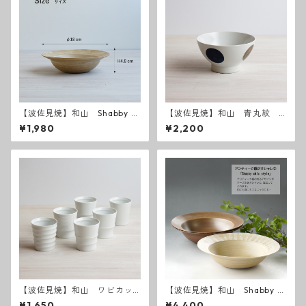
【波佐見焼】和山 Shabby c
【波佐見焼】和山 青丸紋
hic style ボウル中
広東丼 小
¥1,980
¥2,200
【波佐見焼】和山 ワビカッ
【波佐見焼】和山 Shabby c
プ 白 - 全6種類 -
hic style ボウル大
¥1,650
¥4,400