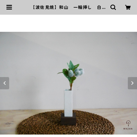
【波佐見焼】和山 一輪挿し 白
中 1本 | ｜波佐見焼｜WAZAN