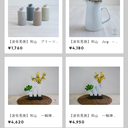
【波佐見焼】和山 プリーツ
【波佐見焼】和山 Jug - 水
花瓶
差し -
¥1,760
¥4,180
【波佐見焼】和山 一輪挿
【波佐見焼】和山 一輪挿
し 白3本
し 染唐草3本
¥4,620
¥4,950