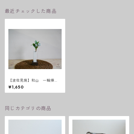
最近チェックした商品
【波佐見焼】和山 一輪挿
し 白 中 1本
¥1,650
同じカテゴリの商品