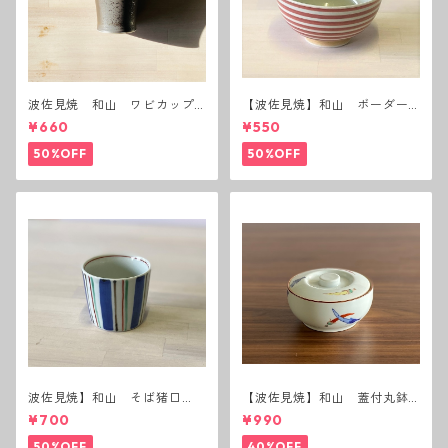
波佐見焼 和山 ワビカップ
【波佐見焼】和山 ボーダー
黒錆 3種(アウトレット）
茶碗 赤
¥660
¥550
50%OFF
50%OFF
波佐見焼】和山 そば猪口
【波佐見焼】和山 蓋付丸鉢
（十草）
(唐辛子)
¥700
¥990
50%OFF
40%OFF