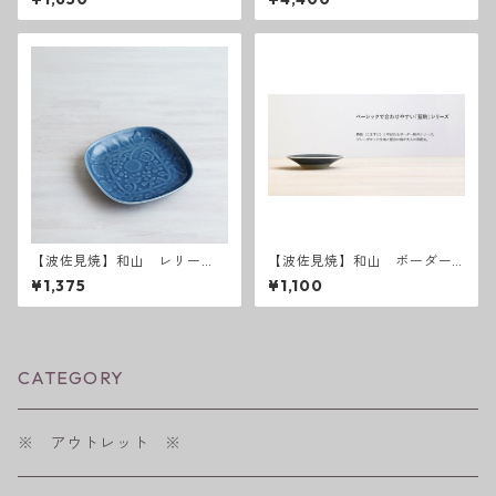
【波佐見焼】和山 レリー
【波佐見焼】和山 ボーダー
フ・フラワーパレード取皿
柄 「藍駒」小皿
¥1,375
¥1,100
うす瑠璃
CATEGORY
※ アウトレット ※