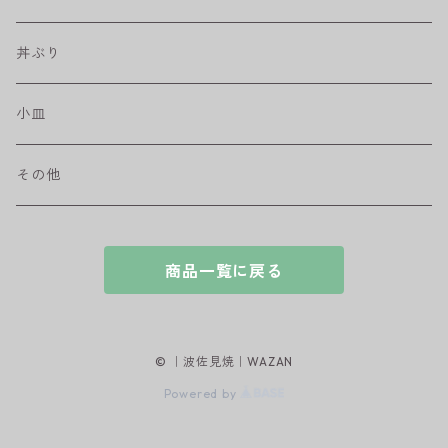
盛皿
ワビカップ
そば猪口
丼ぶり
ハンディ小皿
小皿
和ミモザ
その他
sazanami
商品一覧に戻る
© ｜波佐見焼｜WAZAN
Powered by