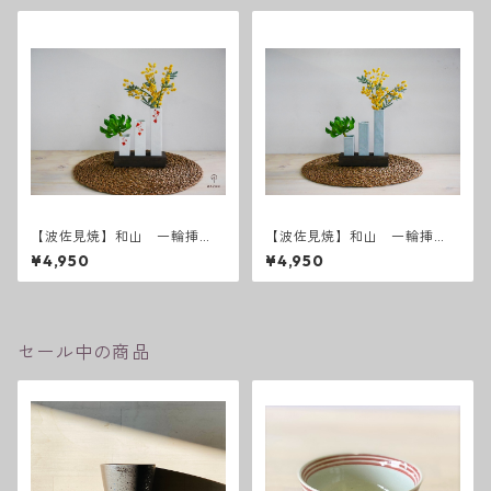
【波佐見焼】和山 一輪挿
【波佐見焼】和山 一輪挿
し 朱唐草3本
し グレー3本
¥4,950
¥4,950
セール中の商品