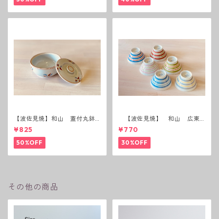
【波佐見焼】和山 蓋付丸鉢
【波佐見焼】 和山 広東
(花絵)
碗 二色ボーダー 全6パター
¥825
¥770
ン
50%OFF
30%OFF
その他の商品