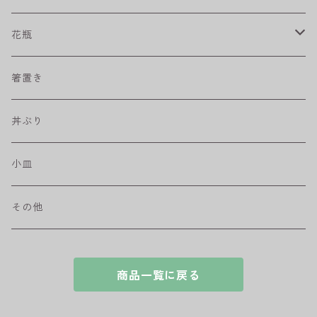
プリーツ
角皿
小鉢
マグカップ
花瓶
取皿
藍駒
カレー＆パスタ皿
フリーカップ
水差し
箸置き
盛皿
ワビカップ
そば猪口
丼ぶり
ハンディ小皿
小皿
和ミモザ
その他
sazanami
商品一覧に戻る