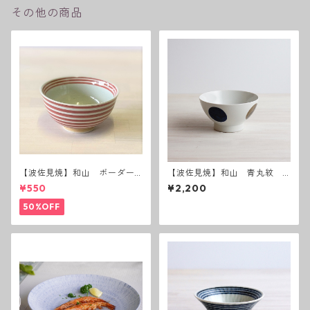
その他の商品
【波佐見焼】和山 ボーダー
【波佐見焼】和山 青丸紋
茶碗 赤
広東丼 小
¥550
¥2,200
50%OFF