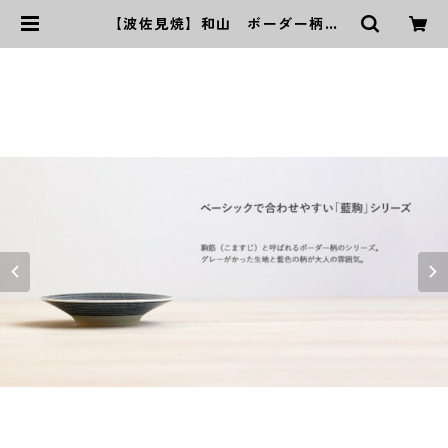
【波佐見焼】和山 ボーダー柄
「藍駒」小皿 | ｜波佐見焼｜WAZA
N