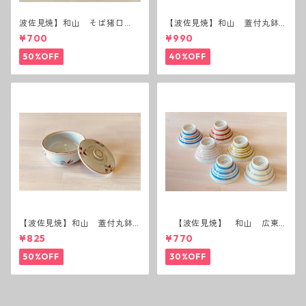
波佐見焼】和山 そば猪口
【波佐見焼】和山 蓋付丸鉢
（十草）
(唐辛子)
¥700
¥990
50%OFF
40%OFF
【波佐見焼】和山 蓋付丸鉢
【波佐見焼】 和山 広東
(花絵)
碗 二色ボーダー 全6パター
¥825
¥770
ン
50%OFF
30%OFF