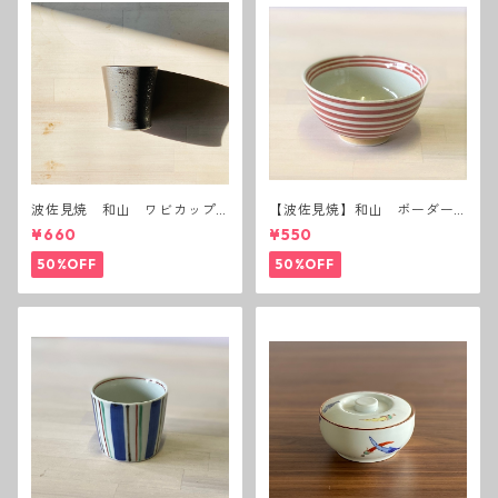
波佐見焼 和山 ワビカップ
【波佐見焼】和山 ボーダー
黒錆 3種(アウトレット）
茶碗 赤
¥660
¥550
50%OFF
50%OFF