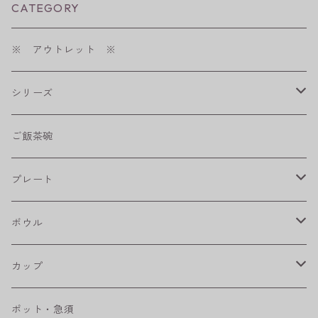
CATEGORY
※ アウトレット ※
シリーズ
shabby chic style
ご飯茶碗
フラワーパレード
プレート
八角シリーズ
楕円皿
ボウル
RONDE
丸皿
大鉢
カップ
ベベルボウル
長皿
中鉢
カップ
ポット・急須