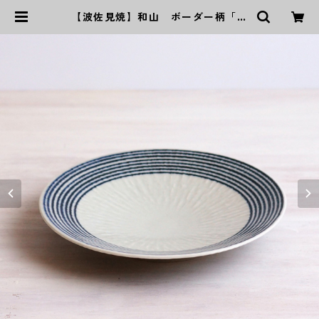
【波佐見焼】和山 ボーダー柄「藍
駒」8寸皿 | ｜波佐見焼｜WAZAN