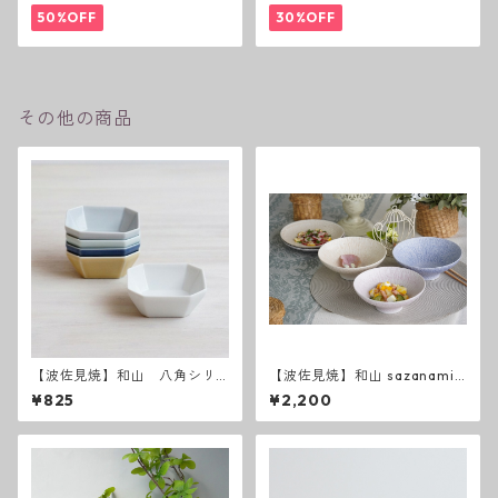
50%OFF
30%OFF
その他の商品
【波佐見焼】和山 八角シリ
【波佐見焼】和山 sazanami
ーズ S 小付け
平碗
¥825
¥2,200