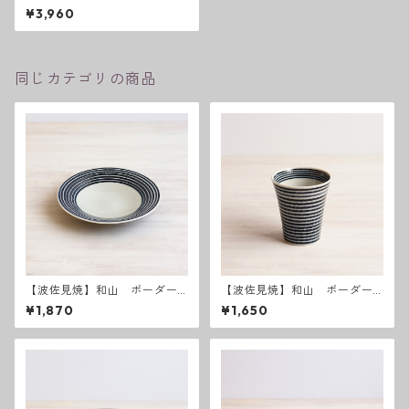
柄「藍駒」8寸皿
¥3,960
同じカテゴリの商品
【波佐見焼】和山 ボーダー
【波佐見焼】和山 ボーダー
柄 「藍駒」6寸皿
柄「藍駒」カップ
¥1,870
¥1,650