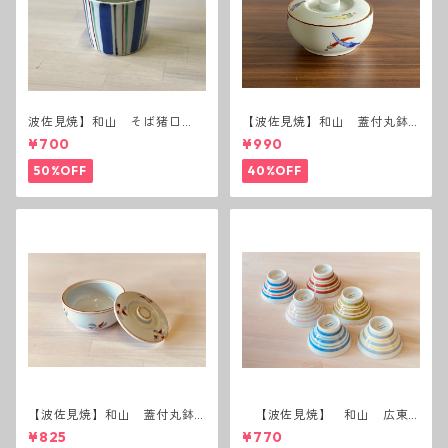
波佐見焼】和山 そば猪口
【波佐見焼】和山 蓋付丸鉢
（十草）
(唐辛子)
¥700
¥990
50%OFF
40%OFF
【波佐見焼】和山 蓋付丸鉢
【波佐見焼】 和山 広東
(花絵)
碗 二色ボーダー 全6パター
¥825
¥770
ン