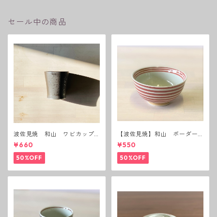
セール中の商品
波佐見焼 和山 ワビカップ
【波佐見焼】和山 ボーダー
黒錆 3種(アウトレット）
茶碗 赤
¥660
¥550
50%OFF
50%OFF