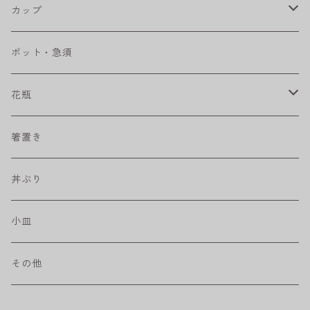
RONDE
丸皿
大鉢
カップ
ベベルボウル
長皿
中鉢
カップ
ポット・急須
プリーツ
角皿
小鉢
マグカップ
花瓶
取皿
藍駒
カレー＆パスタ皿
フリーカップ
水差し
箸置き
盛皿
ワビカップ
そば猪口
丼ぶり
ハンディ小皿
小皿
和ミモザ
その他
sazanami