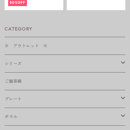
50%OFF
CATEGORY
※ アウトレット ※
シリーズ
shabby chic style
ご飯茶碗
フラワーパレード
プレート
八角シリーズ
楕円皿
ボウル