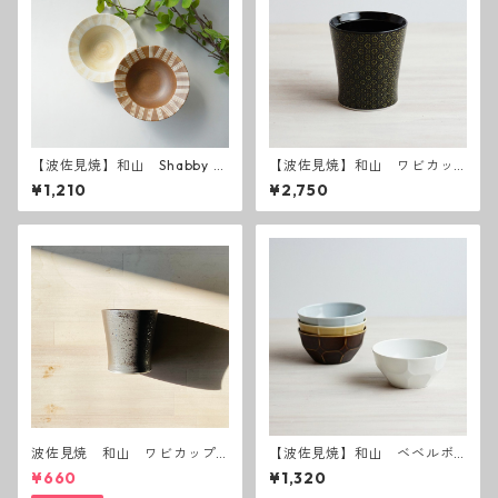
【波佐見焼】和山 Shabby c
【波佐見焼】和山 ワビカッ
hic style ボウル小
プ スリム - オリエンタルブ
¥1,210
¥2,750
ラック -
波佐見焼 和山 ワビカップ
【波佐見焼】和山 ベベルボ
黒錆 3種(アウトレット）
ウル M
¥660
¥1,320