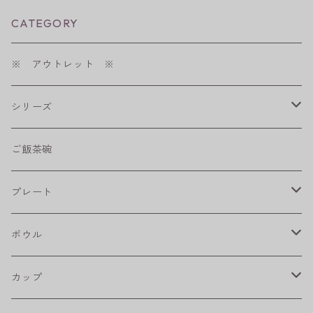
CATEGORY
※ アウトレット ※
シリーズ
shabby chic style
ご飯茶碗
フラワーパレード
プレート
八角シリーズ
楕円皿
ボウル
RONDE
丸皿
大鉢
カップ