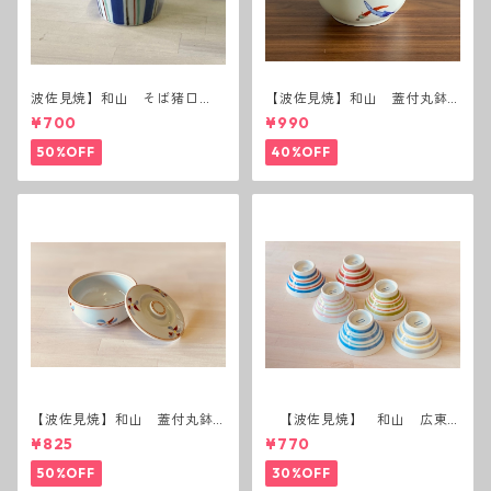
波佐見焼】和山 そば猪口
【波佐見焼】和山 蓋付丸鉢
（十草）
(唐辛子)
¥700
¥990
50%OFF
40%OFF
【波佐見焼】和山 蓋付丸鉢
【波佐見焼】 和山 広東
(花絵)
碗 二色ボーダー 全6パター
¥825
¥770
ン
50%OFF
30%OFF