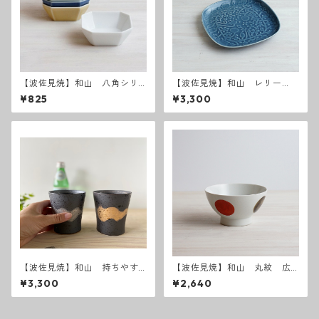
【波佐見焼】和山 八角シリ
【波佐見焼】和山 レリー
ーズ S 小付け
フ・フラワーパレード 盛
¥825
¥3,300
皿 うす瑠璃
【波佐見焼】和山 持ちやす
【波佐見焼】和山 丸紋 広
さ抜群の焼酎カップ 刷
東丼 小 - 赤 -
¥3,300
¥2,640
毛 波佐見焼