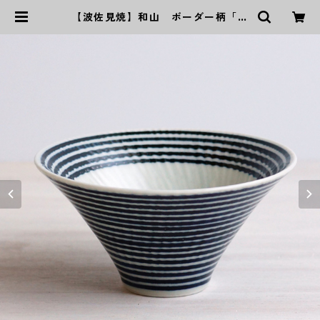
【波佐見焼】和山 ボーダー柄「藍
駒」反り碗大 | ｜波佐見焼｜WAZA
N