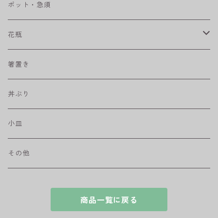
ベベルボウル
長皿
中鉢
カップ
ポット・急須
プリーツ
角皿
小鉢
マグカップ
花瓶
取皿
藍駒
カレー＆パスタ皿
フリーカップ
水差し
箸置き
盛皿
ワビカップ
そば猪口
丼ぶり
ハンディ小皿
小皿
和ミモザ
その他
sazanami
商品一覧に戻る