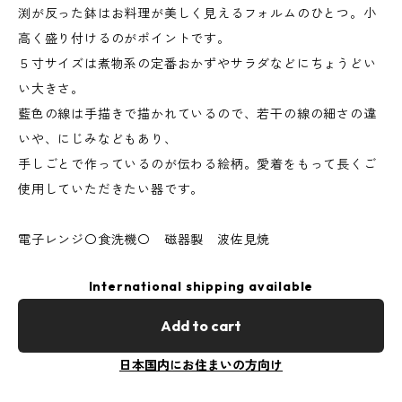
渕が反った鉢はお料理が美しく見えるフォルムのひとつ。小
高く盛り付けるのがポイントです。
５寸サイズは煮物系の定番おかずやサラダなどにちょうどい
い大きさ。
藍色の線は手描きで描かれているので、若干の線の細さの違
いや、にじみなどもあり、
手しごとで作っているのが伝わる絵柄。愛着をもって長くご
使用していただきたい器です。
電子レンジ〇食洗機〇 磁器製 波佐見焼
International shipping available
Add to cart
日本国内にお住まいの方向け