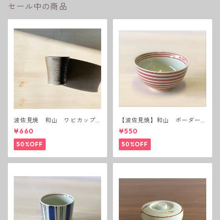
セール中の商品
波佐見焼 和山 ワビカップ
【波佐見焼】和山 ボーダー
黒錆 3種(アウトレット）
茶碗 赤
¥660
¥550
50%OFF
50%OFF