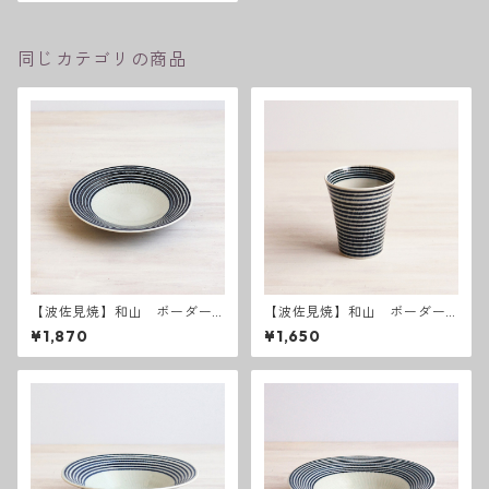
同じカテゴリの商品
【波佐見焼】和山 ボーダー
【波佐見焼】和山 ボーダー
柄 「藍駒」6寸皿
柄「藍駒」カップ
¥1,870
¥1,650